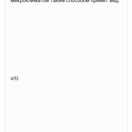
микроклиматом таким способом примет вид:
x(t)