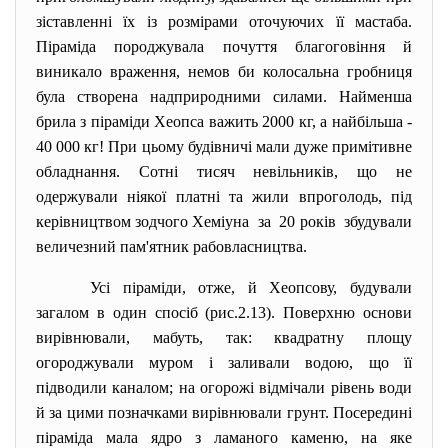
зіставленні їх із розмірами оточуючих її мастаба.
Піраміда породжувала почуття благоговіння й
виникало враження, немов би колосальна гробниця
була створена надприродними силами. Найменша
брила з піраміди Хеопса важить 2000 кг, а найбільша -
40 000 кг! При цьому будівничі мали дуже примітивне
обладнання. Сотні тисяч невільників, що не
одержували ніякої платні та жили впроголодь, під
керівництвом зодчого Хеміуна за 20 років збудували
величезний пам'ятник рабовласництва.
Усі піраміди, отже, й Хеопсову, будували
загалом в один спосіб (рис.2.13). Поверхню основи
вирівнювали, мабуть, так: квадратну площу
огороджували муром і заливали водою, що її
підводили каналом; на огорожі відмічали рівень води
й за цими позначками вирівнювали грунт. Посередині
піраміда мала ядро з ламаного каменю, на яке