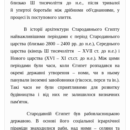
близько Ш тисячоліття до н.е., після тривалої
й упертої боротьби між дрібними об'єднаннями, у
процесі їх поступового злиття.
В історії архітектури Стародавнього Єгипту
найважливішими періодами є період Стародавнього
царства (близько 2800 – 2400 рр. до н.е.), Середнього
царства (кінець Ш тисячоліття – XVII ст. до н.е.) і
Нового царства (XVI – XI ст.ст. до н.е.). Між цими
періодами були часи, коли Єгипет розпадався на
окремі державні утворення – номи, чи в ньому
панували іноземні завойовники (гіксоси, перси та ін.).
Такі часи не були сприятливими для розвитку
будівництва і від них не залишилося визначних
пам'яток.
Стародавній Єгипет був рабовласницькою
державою. В основі його соціальної ієрархічної
піраміди знаходилися раби, над ними – селяни та