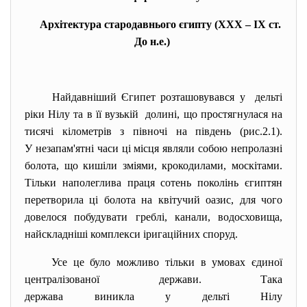
Архітектура стародавнього єгипту (XXX – IX ст.
До н.е.)
Найдавніший Єгипет розташовувався у дельті
ріки Нілу та в її вузькій долині, що простягнулася на
тисячі кілометрів з півночі на південь (рис.2.1).
У незапам'ятні часи ці місця являли собою непролазні
болота, що кишіли зміями, крокодилами, москітами.
Тільки наполеглива праця сотень поколінь єгиптян
перетворила ці болота на квітучий оазис, для чого
довелося побудувати греблі, канали, водосховища,
найскладніші комплекси іригаційних споруд.
Усе це було можливо тільки в умовах єдиної
централізованої держави. Така
держава виникла у дельті Нілу