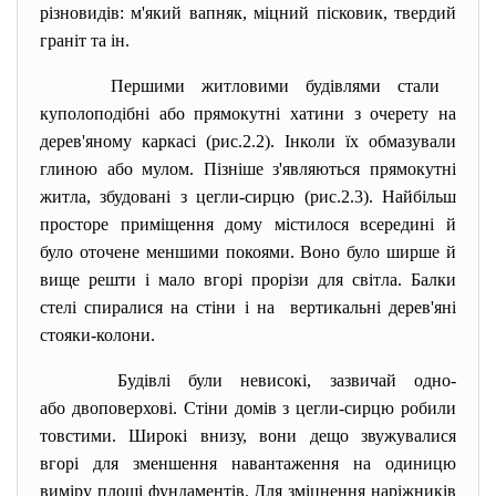
різновидів: м'який вапняк, міцний пісковик, твердий
граніт та ін.
Першими житловими будівлями стали
куполоподібні або прямокутні хатини з очерету на
дерев'яному каркасі (рис.2.2). Інколи їх обмазували
глиною або мулом. Пізніше з'являються прямокутні
житла, збудовані з цегли-сирцю (рис.2.3). Найбільш
просторе приміщення дому містилося всередині й
було оточене меншими покоями. Воно було ширше й
вище решти і мало вгорі прорізи для світла. Балки
стелі спиралися на стіни і на вертикальні дерев'яні
стояки-колони.
Будівлі були невисокі, зазвичай одно-
або двоповерхові. Стіни домів з цегли-сирцю
робили
товстими. Широкі внизу, вони дещо звужувалися
вгорі для зменшення навантаження на одиницю
виміру площі фундаментів. Для зміцнення наріжників