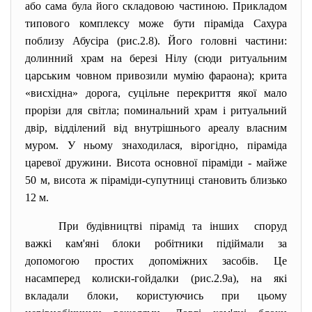
або сама була його складовою частиною. Прикладом
типового комплексу може бути піраміда Сахура
поблизу Абусіра (рис.2.8). Його головні частини:
долинний храм на березі Нілу (сюди ритуальним
царським човном привозили мумію фараона); крита
«висхідна» дорога, суцільне перекриття якої мало
прорізи для світла; поминальний храм і ритуальний
двір, відділений від внутрішнього ареалу власним
муром. У ньому знаходилася, вірогідно, піраміда
царевої дружини. Висота основної піраміди - майже
50 м, висота ж піраміди-супутниці становить близько
12 м.
При будівництві пірамід та інших споруд
важкі кам'яні блоки робітники підіймали за
допомогою простих допоміжних засобів. Це
насамперед колиски-гойдалки (рис.2.9а), на які
вкладали блоки, користуючись при цьому