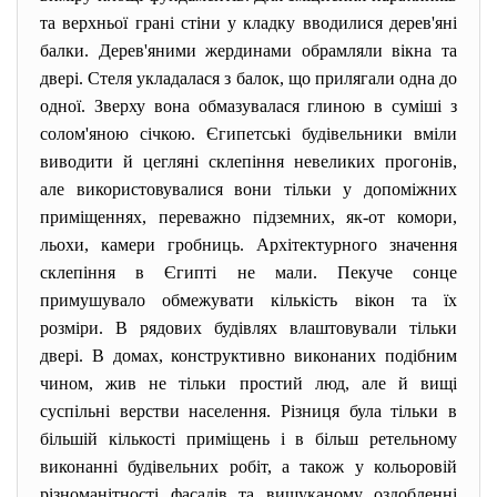
та верхньої грані стіни у кладку вводилися дерев'яні
балки. Дерев'яними жердинами обрамляли вікна та
двері. Стеля укладалася з балок, що прилягали одна до
одної. Зверху вона обмазувалася глиною в суміші з
солом'яною січкою. Єгипетські будівельники вміли
виводити й цегляні склепіння невеликих прогонів,
але використовувалися вони тільки у допоміжних
приміщеннях, переважно підземних, як-от комори,
льохи, камери гробниць. Архітектурного значення
склепіння в Єгипті не мали. Пекуче сонце
примушувало обмежувати кількість вікон та їх
розміри. В рядових будівлях влаштовували тільки
двері. В домах, конструктивно виконаних подібним
чином, жив не тільки простий люд, але й вищі
суспільні верстви населення. Різниця була тільки в
більшій кількості приміщень і в більш ретельному
виконанні будівельних робіт, а також у кольоровій
різноманітності фасадів та вишуканому оздобленні