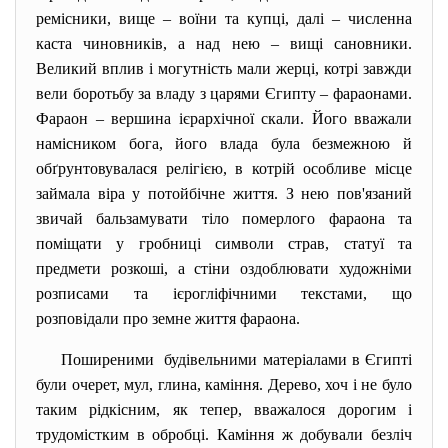
ремісники, вище – воїни та купці, далі – численна
каста чиновників, а над нею – вищі сановники.
Великий вплив і могутність мали жерці, котрі завжди
вели боротьбу за владу з царями Єгипту – фараонами.
Фараон – вершина ієрархічної скали. Його вважали
намісником бога, його влада була безмежною й
обґрунтовувалася релігією, в котрій особливе місце
займала віра у потойбічне життя. З нею пов'язаний
звичай бальзамувати тіло померлого фараона та
поміщати у гробниці символи страв, статуї та
предмети розкоші, а стіни оздоблювати художніми
розписами та ієрогліфічними текстами, що
розповідали про земне життя фараона.
Поширеними будівельними матеріалами в Єгипті
були очерет, мул, глина, каміння. Дерево, хоч і не було
таким рідкісним, як тепер, вважалося дорогим і
трудомістким в обробці. Каміння ж добували безліч