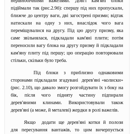
нерівнобічними важелями. Довгі кам'яні блоки
підіймали так (рис.2.9б): спершу під них пропускали,
ближче до центру ваги, дві загострені призми; відтак
натискали на одну з них, внаслідок чого вага
переміщувалися на другу. Під цю другу призму, яка
саме звільнялася, підкладали кам'яні плити; потім
переносили вагу блока на другу призму й підкладали
кам'яну плиту під першу; цю операцію повторювали
стільки, скільки було треба.
Під блоки з приблизно однаковими
сторонами підкладали згадувані дерев'яні «колиски»
(рис. 2.10), що давало змогу розгойдувати їх з боку на
бік, після чого підняту частину підпирали
дерев'яними клинами. Використовували також
дерев'яні (а може, й металеві) жердки в ролі важелів.
Якщо додати ще дерев'яні котки й полози
для пересування вантажів, то цим вичерпується