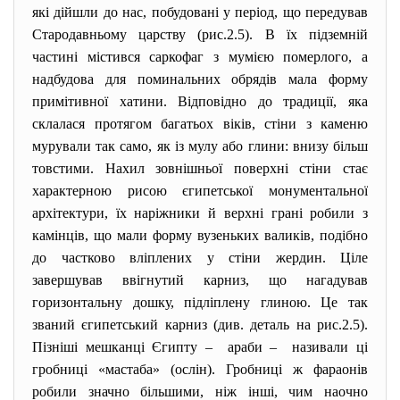
які дійшли до нас, побудовані у період, що передував
Стародавньому царству (рис.2.5). В їх підземній
частині містився саркофаг з мумією померлого, а
надбудова для поминальних обрядів мала форму
примітивної хатини. Відповідно до традиції, яка
склалася протягом багатьох віків, стіни з каменю
мурували так само, як із мулу або глини: внизу більш
товстими. Нахил зовнішньої поверхні стіни стає
характерною рисою єгипетської монументальної
архітектури, їх наріжники й верхні грані робили з
камінців, що мали форму вузеньких валиків, подібно
до частково вліплених у стіни жердин. Ціле
завершував ввігнутий карниз, що нагадував
горизонтальну дошку, підліплену глиною. Це так
званий єгипетський карниз (див. деталь на рис.2.5).
Пізніші мешканці Єгипту – араби – називали ці
гробниці «мастаба» (ослін). Гробниці ж фараонів
робили значно більшими, ніж інші, чим наочно