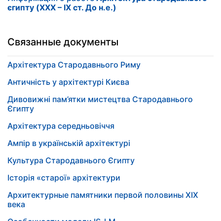
єгипту (XXX – IX ст. До н.е.)
Связанные документы
Архітектура Стародавнього Риму
Античність у архітектурі Києва
Дивовижні пам’ятки мистецтва Стародавнього
Єгипту
Архітектура середньовіччя
Ампір в українській архітектурі
Культура Стародавнього Єгипту
Історія «старої» архітектури
Архитектурные памятники первой половины XIX
века