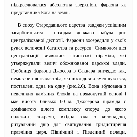
підкреслювалася абсолютна зверхність фараона як
представника Бога на землі.
В епоху Стародавнього царства завдяки успішним
загарбницьким походам держава набула рис
централізованої деспотії. Фараони зосередили у своїх
руках величезні багатства та ресурси. Символом цієї
централізації виявилися гігантські піраміди, які
утверджували велич обожнюваної царської влади.
Гробниця фараона Джосера в Саккара виглядає так,
немов би шість мастаба, які послідовно зменшуються,
поставлені одна на одну (рис.2.6). Вона збудована з
невеликих кам'яних блоків на прямокутній основі і
має висоту близько 60 м. Джосерова піраміда є
домінантою цілого комплексу споруд, до якого
належать, зокрема, вхідна зала з колонадою,
ритуальний двір для святкування тридцятиріччя
правління царя, Північний і Південний палаци,