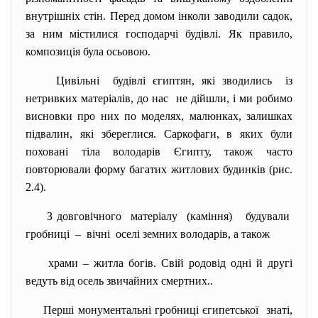
внутрішніх стін. Перед домом інколи заводили садок,
за ним містилися господарчі будівлі. Як правило,
композиція була осьовою.
Цивільні будівлі єгиптян, які зводились із
нетривких матеріалів, до нас не дійшли, і ми робимо
висновки про них по моделях, малюнках, залишках
підвалин, які збереглися. Саркофаги, в яких були
поховані тіла володарів Єгипту, також часто
повторювали форму багатих житлових будинків (рис.
2.4).
З довговічного матеріалу (каміння) будували
гробниці – вічні оселі земних володарів, а також
храми – житла богів. Свій родовід одні й другі
ведуть від осель звичайних смертних..
Перші монументальні гробниці єгипетської знаті,