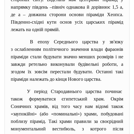
напрямку південь –північ однакова й дорівнює 1,5 а,
де а – довжина сторони основи піраміди Хеопса.
Південно-східні кути основ усіх царських пірамід
лежать на одній прямій.
В епоху Середнього царства у зв'язку
з ослабленням політичного
значення влади фараонів
піраміди стали будувати значно менших розмірів і не
завжди ретельно виконували будівельні роботи, а
згодом їх зовсім перестали будувати. Останні такі
піраміди належать до кінця Нового царства.
У період Стародавнього царства починає
також формуватися єгипетський храм. Окрім
Сонячних храмів, від того часу нам відомі також
«заупокійні» (або «поминальні») храми, побудовані
поблизу пірамід. Такі храми правили за своєрідний
монументальний вестибюль, з котрого після