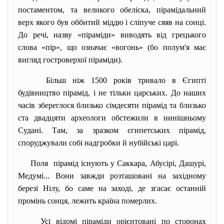
постаментом, та великого обеліска, пірамідальний
верх якого був оббитий міддю і сліпуче сяяв на сонці.
До речі, назву «піраміди» виводять від грецького
слова «пір», що означає «вогонь» (бо полум'я має
вигляд гостроверхої піраміди).
Більш ніж 1500 років тривало в Єгипті
будівництво пірамід, і не тільки царських. До наших
часів збереглося близько сімдесяти пірамід та близько
ста двадцяти археологи обстежили в нинішньому
Судані. Там, за зразком єгипетських пірамід,
споруджували собі надгробки й нубійські царі.
Поля пірамід існують у Саккара, Абусірі, Дашурі,
Медумі... Вони завжди розташовані на західному
березі Нілу, бо саме на заході, де згасає останній
промінь сонця, лежить країна померлих.
Усі відомі піраміди орієнтовані по сторонах