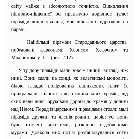
світу майже з абсолютною точністю. Відхилення
північно-південної осі практично дорівнює нулю:
піраміди вишикувалися, мов військові підрозділи на
параді.
Найбільші піраміди Стародавнього царства
побудовані фараонами Хеопсом, Хефреном та
Мікерином у Гізі (рис. 2.12).
У ту добу піраміди мали зовсім інший вигляд, ніж
нині. Вони сяяли на сонці, як велетенські моноліти,
білою гладдю полірованих вапнякових плит, їх
прикрашали колонні зали поминальних храмів, від
яких вели довгі бруковані дороги до храмів у долині
над Нілом. Поряд із царськими пірамідами стояли малі
піраміди дружин та членів родини царів; усі вони
були оточені високими, розкішно оздобленими
мурами. Довкола них потім розташовувалися сотні