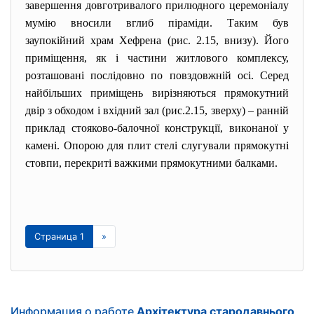
завершення довготривалого прилюдного церемоніалу
мумію вносили вглиб піраміди. Таким був
заупокійний храм Хефрена (рис. 2.15, внизу). Його
приміщення, як і частини житлового комплексу,
розташовані послідовно по повздовжній осі. Серед
найбільших приміщень вирізняються прямокутний
двір з обходом і вхідний зал (рис.2.15, зверху) – ранній
приклад стояково-балочної конструкції, виконаної у
камені. Опорою для плит стелі слугували прямокутні
стовпи, перекриті важкими прямокутними балками.
Страница 1
»
Информация о работе
Архітектура стародавнього