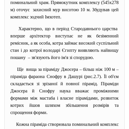
поминальний храм. Прямокутник комплексу (545x278
м) оточує захисний мур висотою 10 м. Збудував цей
комплекс зодчий Імхотеп.
Характерно, що в період Стародавнього царства
вперше архітектор виступає не як безіменний
ремісник, а як особа, котра займає високий суспільний
стан і до котрої володарі Єгипту виявляють найвищу
пошану – зв'язують його ім'я зі спорудою.
Ще вища за піраміду Джосера – більш ніж 100 м –
піраміда фараона Снофру в Дашурі (рис.2.7). Її об'єм
складається зі зрізаної й повної пірамід. Піраміди
Джосера й Снофру наука вважає проміжними
формами між мастаба і власне пірамідами, розвиток
котрих йшов шляхом збільшення розмірів та
спрощення форми.
Кожна піраміда створювала поминальний комплекс