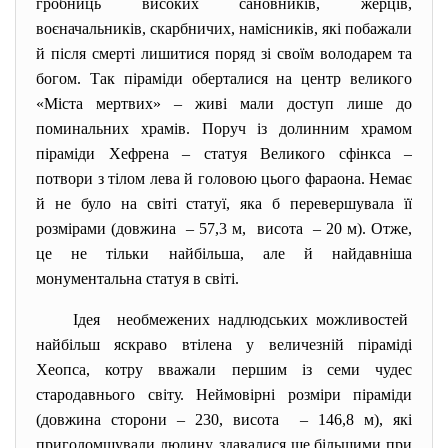
гробниць високих сановників, жерців,
воєначальників, скарбничих, намісників, які побажали
й після смерті лишитися поряд зі своїм володарем та
богом. Так піраміди оберталися на центр великого
«Міста мертвих» – живі мали доступ лише до
поминальних храмів. Поруч із долинним храмом
піраміди Хефрена – статуя Великого сфінкса –
потвори з тілом лева й головою цього фараона. Немає
й не було на світі статуї, яка б перевершувала її
розмірами (довжина – 57,3 м, висота – 20 м). Отже,
це не тільки найбільша, але й найдавніша
монументальна статуя в світі.
Ідея необмежених надлюдських
можливостей
найбільш яскраво втілена у величезній піраміді
Хеопса, котру вважали першим із семи чудес
стародавнього світу. Неймовірні розміри піраміди
(довжина сторони – 230, висота – 146,8 м), які
приголомшували людину, здавалися ще більшими при