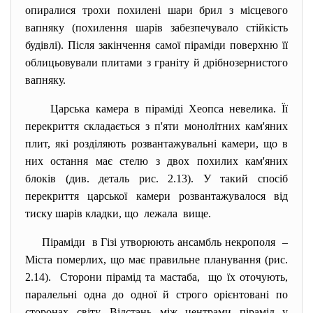
опиралися трохи похилені шари брил з місцевого
вапняку (похилення шарів забезпечувало стійкість
будівлі). Після закінчення самої піраміди поверхню її
облицьовували плитами з граніту й дрібнозернистого
вапняку.
Царська камера в піраміді Хеопса невелика. Її
перекриття складається з п'яти монолітних кам'яних
плит, які розділяють розвантажувальні камери, що в
них остання має стелю з двох похилих кам'яних
блоків (див. деталь рис. 2.13). У такий спосіб
перекриття царської камери розвантажувалося від
тиску шарів кладки, що лежала вище.
Піраміди в Гізі утворюють ансамбль некрополя –
Міста померлих, що має правильне планування (рис.
2.14). Сторони пірамід та мастаба, що їх оточують,
паралельні одна до одної й строго орієнтовані по
сторонах світу. Відстань між центрами пірамід у