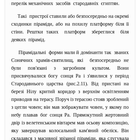
перелік механічних засобів стародавніх єгиптян.
Такі пристрої ставили або безпосередньо на окремі
сходинки піраміди, або на похилу платформу біля її
стіни. Рештки таких платформ збереглися біля
деяких пірамід.
Пірамідальні форми мали й домінанти так званих
Сонячних храмів-святилищ, які безпосередньо не
були пов'язані з загробним культом. Вони
присвячувалися богу сонця Ра і з'явилися у період
Стародавнього царства (рис.2.11). Від пристані на
березі Нілу критий коридор з верхнім освітленням
приводив на терасу. Поруч із терасою стояв зроблений
з цегли човен; він мав зображувати човен, у якому по
небу плавав бог сонця Ра. Прямокутний жертовний
двір із велетенським вівтарем мав осьову композицію,
яку завершував колосальний кам'яний обеліск. Він
складався з масивної зрізаної піраміди, яка слугувала