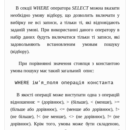
В секції
WHERE
оператора
SELECT
можна вказати
необхідно умову відбору, що дозволить включати у
вибірку не всі записи, а тільки ті, які відповідають
заданій умові. При використанні даного оператору в
набір даних будуть включатися тільки ті записи, які
задовольняють встановленим умовам пошуку
(відбору).
При порівнянні значення стовпця з константою
умова пошуку має такий загальний опис:
WHERE ім’я_поля операція константа
В якості операції може виступати одна з операцій
відношення: = (дорівнює), > (більше), < (менше), >=
(більше або дорівнює), <= (менше або дорівнює), !>
(не більше), !< (не менше), <> (не дорівнює), != (не
дорівнює). Крім того, умова може бути складеною,