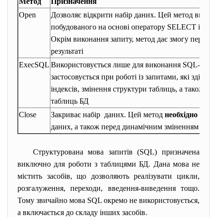
Метод
Призначення
Open
Дозволяє відкрити набір даних. Цей метод викор
побудованого на основі оператору SELECT і здійс
Окрім виконання запиту, метод дає змогу перегля
результаті
ExecSQL
Використовується лише для виконання SQL-запиту
застосовується при роботі із запитами, які здійс
індексів, змінення структури таблиць, а також до
таблиць БД
Close
Закриває набір даних. Цей метод
необхідно
викли
даних, а також перед динамічним зміненням текс
Структурована мова запитів (SQL) призначена
виключно для роботи з таблицями БД. Дана мова не
містить засобів, що дозволяють реалізувати цикли,
розгалуження, переходи, введення-виведення тощо.
Тому звичайно мова SQL окремо не використовується,
а включається до складу інших засобів.