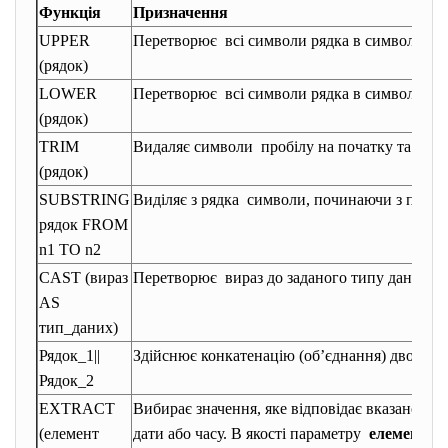
Функція
Призначення
UPPER
Перетворює всі символи рядка в символи ве
(рядок)
LOWER
Перетворює всі символи рядка в символи ни
(рядок)
TRIM
Видаляє символи пробілу на початку та в кі
(рядок)
SUBSTRING
Виділяє з рядка символи, починаючи з позиці
рядок FROM
n1 TO n2
CAST (вираз
Перетворює вираз до заданого типу даних
AS
тип_даних)
Рядок_1||
Здійснює конкатенацію (об’єднання) двох ряд
Рядок_2
EXTRACT
Вибирає значення, яке відповідає вказаному е
(елемент
дати або часу. В якості параметру
елемент
мо