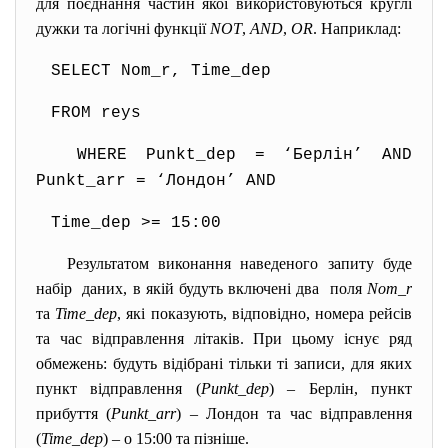
для поєднання частин якої використовуються круглі
дужки та логічні функції
NOT
,
AND
,
OR
. Наприклад:
SELECT Nom_r, Time_dep
FROM reys
WHERE Punkt_dep = ‘Берлін’ AND
Punkt_arr = ‘Лондон’ AND
Time_dep >= 15:00
Результатом виконання наведеного запиту буде
набір даних, в якій будуть включені два поля
Nom_r
та
Time_dep
, які показують, відповідно, номера рейсів
та час відправлення літаків. При цьому існує ряд
обмежень: будуть відібрані тільки ті записи, для яких
пункт відправлення (
Punkt_dep
) – Берлін, пункт
прибуття (
Punkt_arr
) – Лондон та час відправлення
(
Time_dep
) – о 15:00 та пізніше.