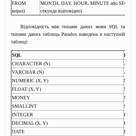
FROM
MONTH, DAY, HOUR, MINUTE або SECOND (рік
вираз)
секунда відповідно)
Відповідність між типами даних мови SQL та
типами даних таблиць Paradox наведена в наступній
таблиці:
SQL
Para
CHARACTER (N)
Alpha
VARCHAR (N)
Alpha
NUMERIC (X, Y)
Numb
FLOAT (X, Y)
Numb
MONEY
Mone
SMALLINT
Short
INTEGER
Long 
DECIMAL (X, Y)
BCD
DATE
Date