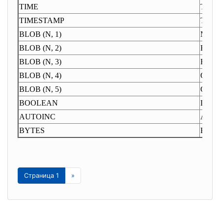
TIME
Time
TIMESTAMP
Times
BLOB (N, 1)
Mem
BLOB (N, 2)
Binar
BLOB (N, 3)
Forma
BLOB (N, 4)
OLE
BLOB (N, 5)
Graph
BOOLEAN
Logic
AUTOINC
Autoi
BYTES
Bytes
Страница 1
»