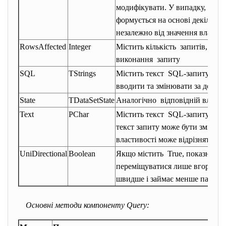
модифікувати. У випадку, коли
формується на основі декілько
незалежно від значення властив
RowsAffected
Integer
Містить кількість запитів, які б
виконання запиту
SQL
TStrings
Містить текст SQL-запиту. Те
вводити та змінювати за допом
State
TDataSetState
Аналогічно відповідній власти
Text
PChar
Містить текст SQL-запиту, як
текст запиту може бути змінен
властивості може відрізнятися 
UniDirectional
Boolean
Якщо містить True, показник п
переміщуватися лише вгору. Та
швидше і займає менше пам’яті
Основні методи компоненту Query: