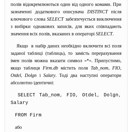
полів відокремлюються один від одного комами. При
зазначенні додаткового описувача
DISTINCT
після
ключового слова
SELECT
забезпечується виключення
з вибірки однакових записів, для яких співпадають
значення всіх полів, вказаних в операторі
SELECT
.
Якщо в набір даних необхідно включити всі поля
заданої таблиці (таблиць), то замість перерахування
імен полів можна вказати символ «*». Припустимо,
якщо таблиця
Firm.db
містить поля
Tab_nom
,
FIO
,
Otdel
,
Dolgn
і
Salary
. Тоді два наступні оператори
абсолютно ідентичні:
SELECT Tab_nom, FIO, Otdel, Dolgn,
Salary
FROM Firm
або