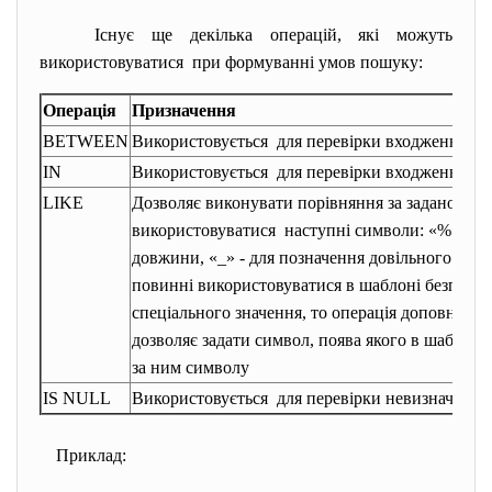
Існує ще декілька операцій, які можуть
використовуватися при формуванні умов пошуку:
Операція
Призначення
BETWEEN
Використовується для перевірки входження
зн
IN
Використовується для перевірки входження
зн
LIKE
Дозволяє виконувати порівняння за заданою м
використовуватися наступні символи: «%» - для
довжини, «_» - для позначення довільного оди
повинні використовуватися в шаблоні безпосеред
спеціального значення, то операція доповнює
дозволяє задати символ, поява якого в шаблоні 
за ним символу
IS NULL
Використовується для перевірки невизначеног
Приклад: