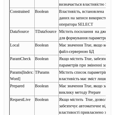
визначається властивістю SQL. 
Constrained
Boolean
Властивість, встановлена в Tru
даних на записи використовую
оператора SELECT
DataSource
TDataSource
Містить посилання на джерело 
для формування параметричног
Local
Boolean
Має значення True, якщо компо
файл-серверною БД
ParamCheck
Boolean
Якщо містить True, забезпечує
параметрів при зміненні запит
Params[Index:
TParams
Містить список параметрів, що
Word]
властивість має зміст лише при
Prepared
Boolean
Має значення True, якщо запит
виклику методу Prepare
RequestLive
Boolean
Якщо містить True, дозволяє з
забезпечує автоматичне відобр
властивості привласнено значен