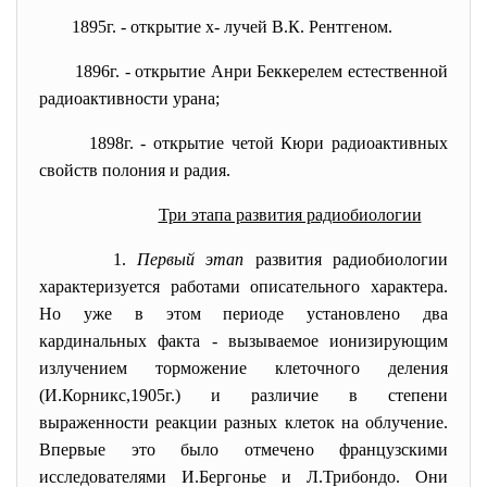
1895
г. - открытие х- лучей В.К. Рентгеном.
1896г. - открытие Анри Беккерелем естественной
радиоактивности урана;
1898г. - открытие четой Кюри радиоактивных
свойств полония и радия.
Три этапа развития радиобиологии
1.
Первый этап
развития радиобиологии
характеризуется работами описательного характера.
Но уже в этом периоде установлено два
кардинальных факта - вызываемое ионизирующим
излучением торможение клеточного деления
(И.Корникс,1905г.) и различие в степени
выраженности реакции разных клеток на облучение.
Впервые это было отмечено французскими
исследователями И.Бергонье и Л.Трибондо. Они