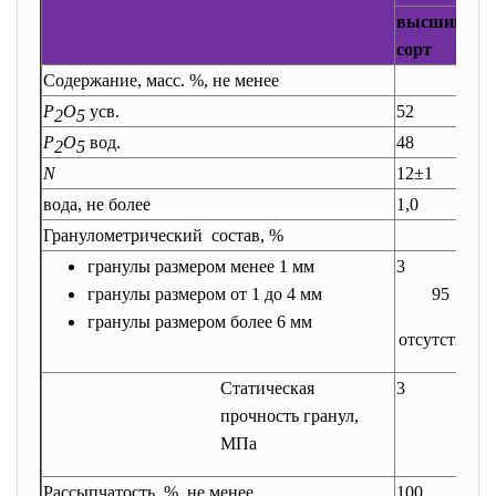
высший
сорт
Содержание, масс. %, не менее
Р
О
усв.
52
2
5
Р
О
вод.
48
4
2
5
N
12±1
вода, не более
1,0
1
Гранулометрический состав, %
гранулы размером менее 1 мм
3
5
гранулы размером от 1 до 4 мм
95
гранулы размером более 6 мм
отсутствие
о
Статическая
3
3
прочность гранул,
МПа
Рассыпчатость, %, не менее
100
1