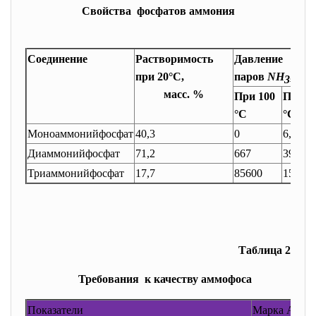
Свойства фосфатов аммония
Соединение
Растворимость
Давление
при 20°С,
паров
NH
, Па
3
масс. %
При 100
При 1
°С
°С
Моноаммонийфосфат
40,3
0
6,67
Диаммонийфосфат
71,2
667
3990
Триаммонийфосфат
17,7
85600
15700
Таблица 2
Требования к качеству аммофоса
Показатели
Марка А