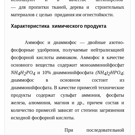
— для пропитки тканей, дерева и строительных
материалов с целью придания им огнестойкости.
Характеристика химического продукта
Аммофос и диаммофос — двойные азотно-
фосфорные удобрения, получаемые нейтрализацией
фосфорной кислоты аммиаком. Аммофос в качестве
основного вещества содержит моноаммонийфосфат
NH
H
PO
и 10% диаммонийфосфата
(NH
)
HPO
;
4
2
4
4
2
4
диаммофос в основном состоит из
диаммонийфосфата. В качестве примесей технические
продукты содержат сульфат аммония, фосфаты
железа, алюминия, магния и др., причем состав и
количество примесей зависят от степени загрязнения
исходной фосфорной кислоты.
При последовательной