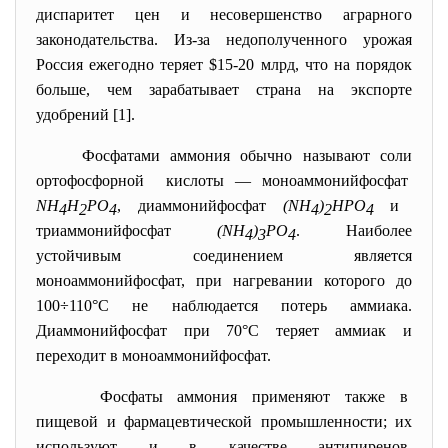
диспаритет цен и несовершенство аграрного
законодательства. Из-за недополученного урожая
Россия ежегодно теряет $15-20 млрд, что на порядок
больше, чем зарабатывает страна на экспорте
удобрений [1].
Фосфатами аммония обычно называют соли
ортофосфорной кислоты — моноаммонийфосфат
NH
H
PO
, диаммонийфосфат
(NH
)
HPO
и
4
2
4
4
2
4
триаммонийфосфат
(NH
)
PO
. Наиболее
4
3
4
устойчивым соединением является
моноаммонийфосфат, при нагревании которого до
100÷110°С не наблюдается потерь аммиака.
Диаммонийфосфат при 70°С теряет аммиак и
переходит в моноаммонийфосфат.
Фосфаты аммония применяют также в
пищевой и фармацевтической промышленности; их
используют и в качестве антипиренов