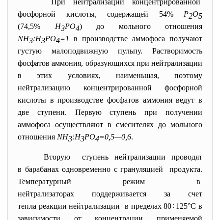
При нейтрализации
концентрированной
фосфорной кислоты, содержащей 54%
Р
О
2
5
(74,5%
Н
РО
) до мольного отношения
3
4
NH
:H
PO
=1
в производстве аммофоса получают
3
3
4
густую малоподвижную пульпу. Растворимость
фосфатов аммония, образующихся при нейтрализации
в этих условиях, наименьшая, поэтому
нейтрализацию концентрированной фосфорной
кислоты в производстве фосфатов аммония ведут в
две ступени. Первую ступень при получении
аммофоса осуществляют в смесителях до мольного
отношения
NH
:Н
РО
=0,5—0,6
.
3
3
4
Вторую ступень нейтрализации проводят
в барабанах одновременно с грануляцией продукта.
Температурный режим в
нейтрализаторах поддерживается за счет
тепла реакции нейтрализации в пределах 80÷125°С в
зависимости от концентрации применяемой