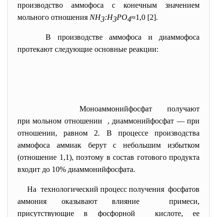
производство аммофоса с конечным значением
мольного отношения
NН
:Н
РО
≈1,0 [2].
3
3
4
В производстве аммофоса и диаммофоса
протекают следующие основные реакции:
Моноаммонийфосфат получают
при мольном отношении
, диаммонийфосфат — при
отношении, равном 2. В процессе производства
аммофоса аммиак берут с небольшим избытком
(отношение 1,1), поэтому в состав готового продукта
входит до 10% диаммонийфосфата.
На технологический процесс
получения фосфатов
аммония оказывают влияние примеси,
присутствующие в фосфорной кислоте, ее