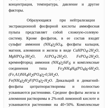
концентрация, температура, давление и другие
факторы.
Образующаяся при нейтрализации
экстракционной фосфорной кислоты аммофосная
пульпа представляет собой сложную-солевую
систему. Кроме фосфатов, в ее состав входят
сульфат аммония
(NH
)
SO
, фосфаты кальция,
4
2
4
магния, алюминия и железа в виде
СаНРО
·2Н
О
,
4
2
MgHPO
·3H
O
,
A1PO
·2H
O
,
FePO
·2H
O
,
4
2
4
2
4
2
кремнефторид аммония
(NH
)
SiF
и комплексные
4
2
6
соединения типа
Fe
NH
H
(PO
)
·6H
O
,
3
4
6
4
6
2
(Fe,A1)NH
H
(PO
)
·0,5Н
О
,
4
2
4
2
2
Fe(NH
)
H
F(PO
)
·H
O
. Дикальций и димагний-
4
2
2
4
2
2
фосфаты цитратнорастворимы и полностью
усваиваются растениями. Средние фосфаты железа и
алюминия растворимы в 2%-ной лимонной кислоте и
усваиваются растениями на 40÷50%. Комплексные