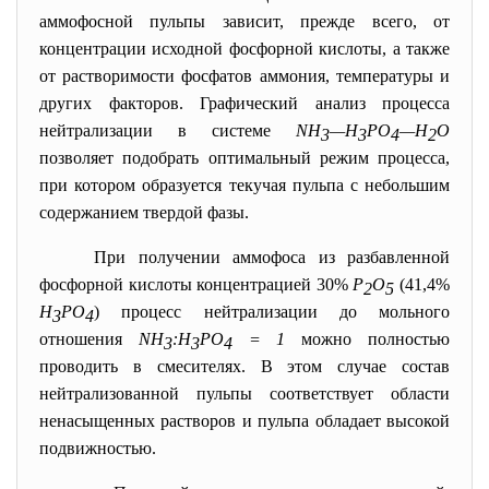
аммофосной пульпы зависит, прежде всего, от
концентрации исходной фосфорной кислоты, а также
от растворимости фосфатов аммония, температуры и
других факторов. Графический анализ процесса
нейтрализации в системе
NH
—Н
РО
—Н
О
3
3
4
2
позволяет подобрать оптимальный режим процесса,
при котором образуется текучая пульпа с небольшим
содержанием твердой фазы.
При получении аммофоса из разбавленной
фосфорной кислоты концентрацией 30%
Р
О
(41,4%
2
5
Н
РО
) процесс нейтрализации до мольного
3
4
отношения
NH
:Н
РО
= 1
можно полностью
3
3
4
проводить в смесителях. В этом случае состав
нейтрализованной пульпы соответствует области
ненасыщенных растворов и пульпа обладает высокой
подвижностью.