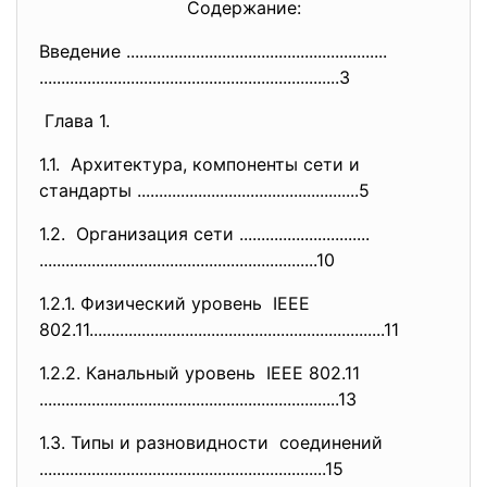
Содержание:
Введение ..............................
..............................
..............................
..............................
.........3
Глава 1.
1.1. Архитектура, компоненты сети и
стандарты ..............................
.....................5
1.2. Организация сети ..............................
..............................
..............................
....10
1.2.1. Физический уровень IEEE
802.11........................
..............................
..............11
1.2.2. Канальный уровень IEEE 802.11
..............................
..............................
.........13
1.3. Типы и разновидности соединений
..............................
..............................
......15