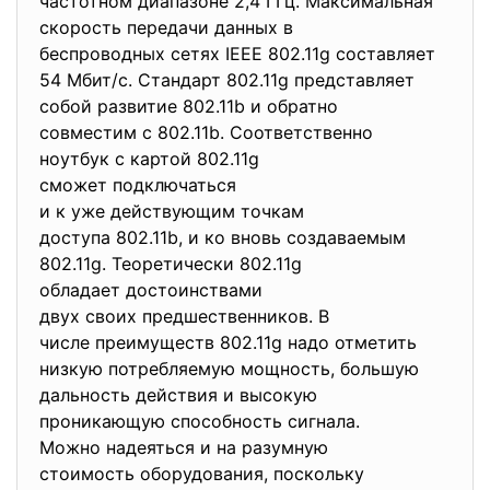
частотном диапазоне 2,4 ГГц. Максимальная
скорость передачи данных в
беспроводных сетях IEEE 802.11g составляет
54 Мбит/с. Стандарт 802.11g представляет
собой развитие 802.11b и обратно
совместим с 802.11b. Соответственно
ноутбук с картой 802.11g
сможет подключаться
и к уже действующим точкам
доступа 802.11b, и ко вновь создаваемым
802.11g. Теоретически 802.11g
обладает достоинствами
двух своих предшественников. В
числе преимуществ 802.11g надо отметить
низкую потребляемую мощность, большую
дальность действия и высокую
проникающую способность
сигнала.
Можно надеяться и на разумную
стоимость оборудования, поскольку