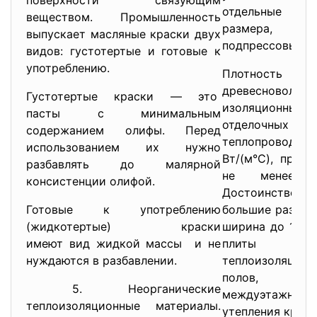
поверхности связующим
отдельные пл
веществом. Промышленность
размера, ко
выпускает масляные краски двух
подпрессовываю
видов: густотертые и готовые к
употреблению.
Плотность
древесноволок
Густотертые краски — это
изоляционных 
пасты с минимальным
отделочных пли
содержанием олифы. Перед
теплопроводнос
использованием их нужно
Вт/(м°С), прочн
разбавлять до малярной
не менее 0
консистенции олифой.
Достоинством п
Готовые к употреблению
большие размеры
(жидкотертые) краски
ширина до 1,6 м
имеют вид жидкой массы и не
плиты испо
нуждаются в разбавлении.
теплоизоляции 
полов, пер
5. Неорганические
междуэтажных
теплоизоляционные материалы.
утепления кровл