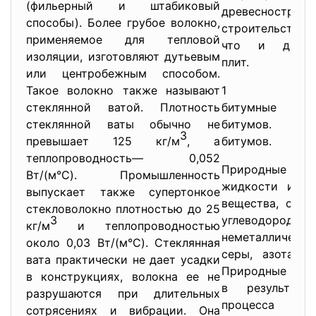
(фильерный и штабиковый
древесностру
способы). Более грубое волокно,
строительстве 
применяемое для тепловой
что и древес
изоляции, изготовляют дутьевым
плит.
или центробежным способом.
Такое волокно также называют
1 орган
стеклянной ватой. Плотность
битумные вя
стеклянной ваты обычно не
битумов. Хими
3
превышает 125 кг/м
, а
битумов.
теплопроводность— 0,052
Природные би
Вт/(м°С). Промышленность
жидкости или 
выпускает также супертонкое
вещества, сост
стекловолокно плотностью до 25
3
углеводор
кг/м
и теплопроводностью
неметаллически
около 0,03 Вт/(м°С). Стеклянная
серы, азота, к
вата практически не дает усадки
Природные бит
в конструкциях, волокна ее не
в результате 
разрушаются при длительных
процесса ок
сотрясениях и вибрации. Она