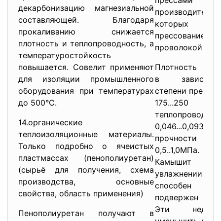
прессами
декарбонизацию магнезиальной
производите
составляющей. Благодаря
которых осу
прокаливанию снижается
прессовани
плотность и теплопроводность, а
проволокой и то
температуростойкость
повышается. Совелит применяют
Плотность
для изоляции промышленного
в зависи
оборудования при температурах
степени прессов
до 500°С.
175...25
теплопров
14.органические
0,046...0,093 В
теплоизоляционные материалы.
прочности п
Только подробно о ячеистых
0,5..1,0МПа.
пластмассах (пенополиуретан)
Камышит за
(сырьё для получения, схема
увлажнении, не
производства, основные
способен в
свойства, область применения)
подвержен пор
Эти недост
Пенополиуретан получают в