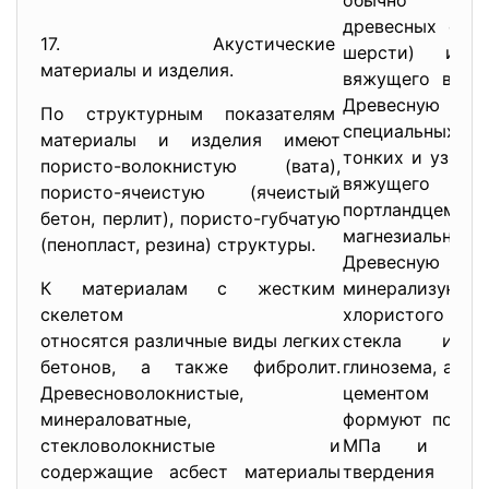
обычно из 
древесных стру
17. Акустические
шерсти) и не
материалы и изделия.
вяжущего вещест
Древесную шерс
По структурным показателям
специальных с
материалы и изделия имеют
тонких и узких 
пористо-волокнистую (вата),
вяжущего чащ
пористо-ячеистую (ячеистый
портландце
бетон, перлит), пористо-губчатую
магнезиальн
(пенопласт, резина) структуры.
Древесную ше
К материалам с жестким
минерализую
скелетом
хлористого ка
относятся различные виды легких
стекла или 
бетонов, а также фибролит.
глинозема, а за
Древесноволокнистые,
цементом и 
минераловатные,
формуют под да
стекловолокнистые и
МПа и напр
содержащие асбест материалы
твердения в