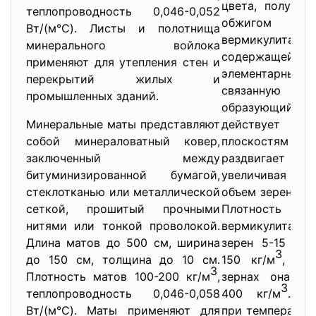
цвета, получае
теплопроводность 0,046-0,052
обжигом до 
Вт/(м°С). Листы и полотнища
вермикулита 
минерального войлока
содержащ
применяют для утепления стен и
элементарн
перекрытий жилых и
связанную 
промышленных зданий.
образующийся 
Минеральные маты представляют
действует пе
собой минераловатный ковеp,
плоскостям 
заключенный между
раздвигает пл
битуминизированной бумагой,
увеличивая п
стеклотканью или металлической
объем зерен в 15
сеткой, прошитый прочными
Плотность 
нитями или тонкой проволокой.
вермикулита 
Длина матов до 500 см, ширина
зерен 5-15 мм 
3
до 150 см, толщина до 10 см.
150 кг/м
, пр
3
Плотность матов 100-200 кг/м
,
зернах она ув
3
теплопроводность 0,046-0,058
400 кг/м
. Те
Вт/(м°С). Маты применяют для
при температуре