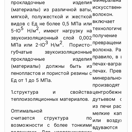
Минеральная в
прокладочные изделия
искусственны
(материалы) из различной ваты,
волокон. Про
мягкой, полужесткой и жесткой
включает д
видов с Ед не более 0,5 МПа или
5
2
технологическ
5-IO
Н/м
, имеют нагрузку на
получение 
звукоизоляционный слой 0,002
3
2
превращение е
МПа или 2-IO
Н/м
. Пористо-
волокна. Распла
губчатые звукоизоляционные
правило, в шах
прокладочные изделия
печах-вагранк
(материалы) должны быть из
печах. Превращ
пенопластов и пористой резины с
минеральн
Ед от 1 до 5 МПа.
производят 
1.структура и свойства
центробежным 
теплоизоляционных материалов.
дутьевом спос
из печи расплав
Оптимальной
мелкие капель
считается структура по
или воздуха, 
возможности с более тонкими
вдуваются в