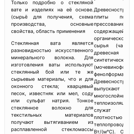
Только подробно о стекляной
вате и изделиях на её основе.
Древесноструж
(сырьё для получения, схема
плиты получ
производства, основные
прессован
свойства, область применения
содержащей
органического
Стеклянная вата является
сырья (чаще 
разновидностью искусственного
древесная стр
минерального волокна. Для
синтетиче
изготовления ваты используют
(мочевиноформа
стеклянный бой или те же
фенолформальде
сырьевые материалы, что и для
Древесностру
оконного стекла; кварцевый
выпускаю
песок, известняк или мел, соду
многослой
или сульфат натрия. Тонкое
теплоизоляц
стеклянное волокно для
служат ле
текстильных материалов
плотностью 25
получают вытягиванием из
теплопроводнос
расплавленной стекломассы
Вт/(м°С). Обла