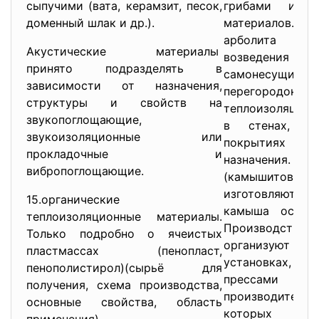
сыпучими (вата, керамзит, песок,
грибами и тр
доменный шлак и др.).
материалов.
арболита пр
Акустические материалы
возведения
принято подразделять в
самонесущ
зависимости от назначения,
перегородок, а 
структуры и свойств на
теплоизоляцион
звукопоглощающие,
в стенах, пе
звукоизоляционные или
покрытиях зда
прокладочные и
назначени
вибропоглощающие.
(камышито
изготовляют 
15.органические
камыша осенне
теплоизоляционные материалы.
Производство к
Только подробно о ячеистых
организуют н
пластмассах (пенопласт,
установках, 
пенополистирол)(сырьё для
прессами
получения, схема производства,
производите
основные свойства, область
которых осу