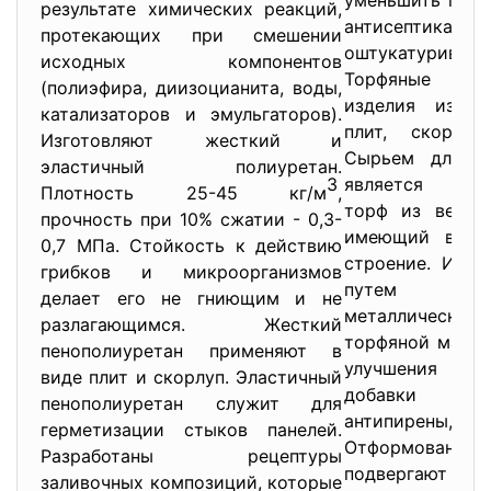
уменьшить путе
результате химических реакций,
антисептиками,
протекающих при смешении
оштукатурив
исходных компонентов
Торфяные тепл
(полиэфира, диизоцианита, воды,
изделия изгот
катализаторов и эмульгаторов).
плит, скорлуп
Изготовляют жесткий и
Сырьем для их
эластичный полиуретан.
3
является мало
Плотность 25-45 кг/м
,
торф из верхни
прочность при 10% сжатии - 0,3-
имеющий волок
0,7 МПа. Стойкость к действию
строение. Изде
грибков и микроорганизмов
путем пре
делает его не гниющим и не
металличес
разлагающимся. Жесткий
торфяной массы
пенополиуретан применяют в
улучшения св
виде плит и скорлуп. Эластичный
добавки — а
пенополиуретан служит для
антипирены, ги
герметизации стыков панелей.
Отформован
Разработаны рецептуры
подвергают тепл
заливочных композиций, которые