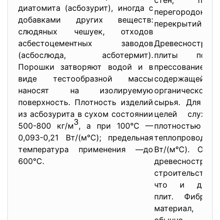
стен, потол
диатомита (асбозурит), иногда с
перегородок и
добавками других веществ:
перекрытий, уте
слюдяных чешуек, отходов
асбестоцементных заводов
Древесноструж
(асбослюда, асботермит).
плиты получ
Порошки затворяют водой и в
прессован
виде тестообразной массы
содержащей
наносят на изолируемую
органического
поверхность. Плотность изделий
сырья. Для теп
из асбозурита в сухом состоянии
целей служат
3
500-800 кг/м
, а при 100°С —
плотностью 25
0,093-0,21 Вт/(м°С); предельная
теплопроводнос
температура применения —до
Вт/(м°С). Обла
600°С.
древесностру
строительстве 
что и древес
плит. Фиброл
материал, и