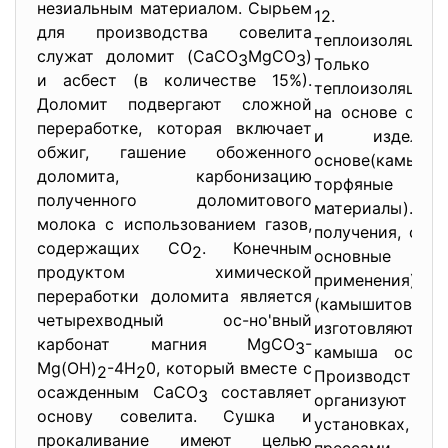
незиальным материалом. Сырьем
12. орга
для производства совелита
теплоизоляцион
служат доломит (CaCO
MgCO
)
3
3
Только п
и асбест (в количестве 15%).
теплоизоляцион
Доломит подвергают сложной
на основе орга
переработке, которая включает
и издели
обжиг, гашение обоженного
основе(камыш
доломита, карбонизацию
торфяные тепл
полученного доломитового
материалы).
молока с использованием газов,
получения, схем
содержащих CO
. Конечным
2
основные свой
продуктом химической
применения)Ка
переработки доломита является
(камышито
четырехводный ос-но'вный
изготовляют 
карбонат магния MgCO
-
3
камыша осенне
Mg(OH)
-4H
0, который вместе с
2
2
Производство к
осажденным CaCO
составляет
3
организуют н
основу совелита. Сушка и
установках, 
прокаливание имеют целью