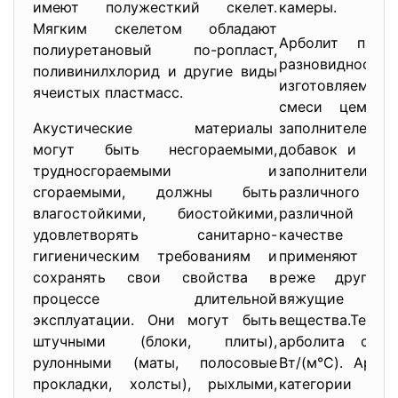
имеют полужесткий скелет.
камеры.
Мягким скелетом обладают
Арболит предс
полиуретановый по-ропласт,
разновидность 
поливинилхлорид и другие виды
изготовляемого
ячеистых пластмасс.
смеси цемента
Акустические материалы
заполнителей
могут быть несгораемыми,
добавок и воды
трудносгораемыми и
заполнители
сгораемыми, должны быть
различного про
влагостойкими, биостойкими,
различной фор
удовлетворять санитарно-
качестве вя
гигиеническим требованиям и
применяют по
сохранять свои свойства в
реже другие н
процессе длительной
вяжущие
эксплуатации. Они могут быть
вещества.Тепло
штучными (блоки, плиты),
арболита соста
рулонными (маты, полосовые
Вт/(м°С). Арбо
прокладки, холсты), рыхлыми,
категории тру