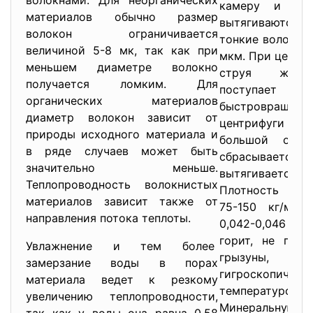
волокнами. Для неорганических
камеру и в п
материалов обычно размер
вытягиваются,
волокон ограничивается
тонкие волокна
величиной 5-8 мк, так как при
мкм. При центр
меньшем диаметре волокно
струя жидко
получается ломким. Для
поступ
органических материалов
быстровраща
диаметр волокон зависит от
центрифуги и 
природы исходного материала и
большой окру
в ряде случаев может быть
сбрасывает
значительно меньше.
вытягиваетс
Теплопроводность волокнистых
Плотность мин
материалов зависит также от
3
75-150 кг/м
, 
направления потока теплоты.
0,042-0,046 Вт
горит, не гние
Увлажнение и тем более
грызуны,
замерзание воды в порах
гигроскопична,
материала ведет к резкому
температуросто
увеличению теплопроводности,
Минеральную в