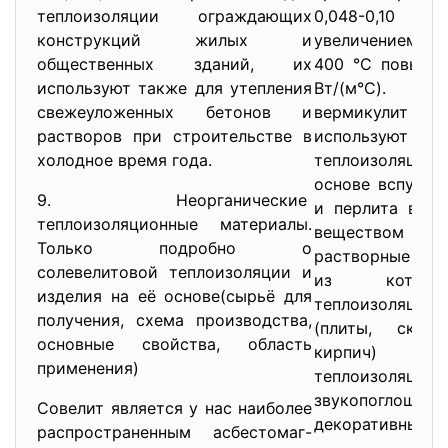
теплоизоляции ограждающих
0,048-0,10 В
конструкций жилых и
увеличением т
общественных зданий, их
400 °С повышае
используют также для утепления
Вт/(м°С). 
свежеуложенных бетонов и
вермикули
растворов при строительстве в
использу
холодное время года.
теплоизоляцион
основе вспучен
9. Неорганические
и перлита в с
теплоизоляционные материалы.
веществом
Только подробно о
растворные и б
солевелитовой теплоизоляции и
из которы
изделия на её основе(сырьё для
теплоизоляци
получения, схема производства,
(плиты, скорл
основные свойства, область
кирпич) ил
применения)
теплоизоляцион
звукопогл
Совелит является у нас наиболее
декоративные ш
распространенным асбестомаг-