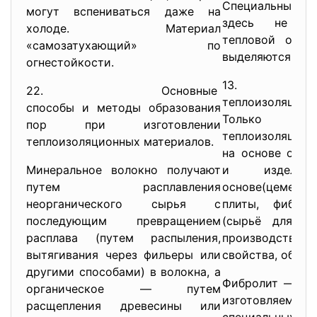
Специальных в
могут вспениваться даже на
здесь не тр
холоде. Материал
тепловой обра
«самозатухающий» по
выделяются
огнестойкости.
13. орга
22. Основные
теплоизоляцион
способы и методы образования
Только п
пор при изготовлении
теплоизоляцион
теплоизоляционных материалов.
на основе орга
Минеральное волокно получают
и издели
путем расплавления
основе(цементн
неорганического сырья с
плиты, фиброл
последующим превращением
(сырьё для по
расплава (путем распыления,
производств
вытягивания через фильеры или
свойства, облас
другими способами) в волокна, а
Фибролит — пли
органическое — путем
изготовляем
расщепления древесины или