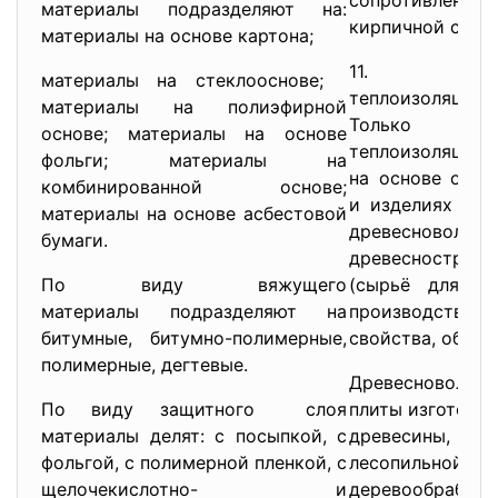
сопротивлению
материалы подразделяют на:
кирпичной стене
материалы на основе картона;
11. орга
материалы на стеклооснове;
теплоизоляцион
материалы на полиэфирной
Только п
основе; материалы на основе
теплоизоляцион
фольги; материалы на
на основе орга
комбинированной основе;
и изделиях на 
материалы на основе асбестовой
древесноволокн
бумаги.
древесноструж
По виду вяжущего
(сырьё для по
материалы подразделяют на
производств
битумные, битумно-полимерные,
свойства, облас
полимерные, дегтевые.
Древесноволок
По виду защитного слоя
плиты изготовля
материалы делят: с посыпкой, с
древесины
фольгой, с полимерной пленкой, с
лесопи
щелочекислотно- и
деревообрабат