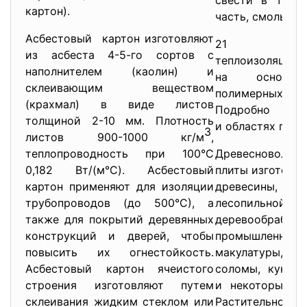
свести в три г
картон).
часть, смолы и 
Асбестовый картон изготовляют
21 совр
из асбеста 4-5-го сортов с
теплоизоляцио
наполнителем (каолин) и
на основе о
склеивающим веществом
полимерных 
(крахмал) в виде листов
Подробно об 
толщиной 2-10 мм. Плотность
и областях прим
3
листов 900-1000 кг/м
,
теплопроводность при 100°С
Древесноволок
0,182 Вт/(м°С). Асбестовый
плиты изготовля
картон применяют для изоляции
древесины
трубопроводов (до 500°С), а
лесопи
также для покрытий деревянных
деревообрабат
конструкций и дверей, чтобы
промышленнос
повысить их огнестойкость.
макулатуры, а
Асбестовый картон ячеистого
соломы, кукуру
строения изготовляют путем
и некоторых др
склеивания жидким стеклом или
Растительное с