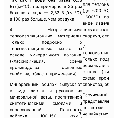
так как у воды она равна 0,58
для теплоизоля
Вт/(м-°С), т.е. примерно в 25 раз
(до -200 °С), т
больше, а льда — 2,32 Вт/(м-°С),
+600°С) повер
в 100 раз больше, чем воздуха.
виде изделий: 
4. Неорганические
полужестких и
теплоизоляционные материалы.
скорлуп, сегмен
Только подробно о
7. Неорг
теплоизоляционных матах на
теплоизоляцион
основе минерального волокна.
Только подробн
(классификация, схема
вермикулите и 
производства, основные
основе. (сырьё
свойства, область применения)
схема производ
Минеральный войлок выпускают
свойства, облас
в виде листов и рулонов из
Вспученный
минеральной ваты, пропитанной
представляет 
синтетическими смолами и
пористый мат
спрессованной. Плотность
3
чешуйчатых час
войлока 100-150 кг/м
,