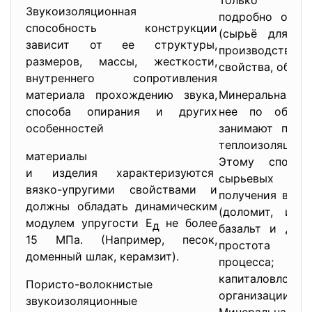
Только
Звукоизоляционная
подробно о мин
способность конструкции
(сырьё для по
зависит от ее структуры,
производств
размеров, массы, жесткости,
свойства, облас
внутреннего сопротивления
материала прохождению звука,
Минеральная ва
способа опирания и других
нее по объему
особенностей
занимают перв
теплоизоляцион
материалы
Этому способс
и изделия характеризуются
сырьевых рес
вязко-упругими свойствами и
получения в ви
должны обладать динамическим
(доломит, изве
модулем упругости Е
не более
д
базальт и др.)
15 МПа. (Например, песок,
простота тех
доменный шлак, керамзит).
процесса;
капиталовл
Пористо-волокнистые
организации 
звукоизоляционные