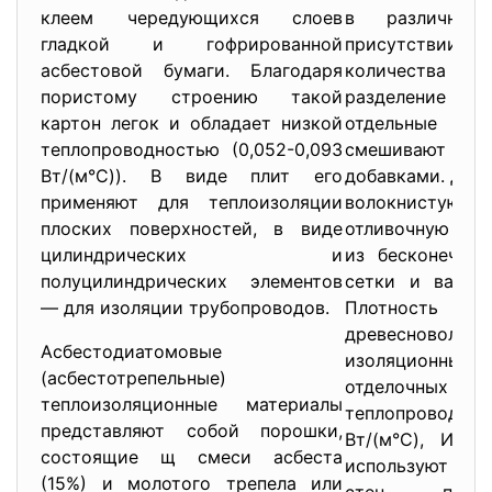
клеем чередующихся слоев
в различных
гладкой и гофрированной
присутстви
асбестовой бумаги. Благодаря
количества вод
пористому строению такой
разделение 
картон легок и обладает низкой
отдельные 
теплопроводностью (0,052-0,093
смешивают со
Вт/(м°С)). В виде плит его
добавками. Дал
применяют для теплоизоляции
волокнистую ма
плоских поверхностей, в виде
отливочную маш
цилиндрических и
из бесконечной
полуцилиндрических элементов
сетки и вакуум
— для изоляции трубопроводов.
Плотность
древесноволокн
Асбестодиатомовые
изоляционных 
(асбестотрепельные)
отделочных пли
теплоизоляционные материалы
теплопроводнос
представляют собой порошки,
Вт/(м°С), Изол
состоящие щ смеси асбеста
используют для
(15%) и молотого трепела или