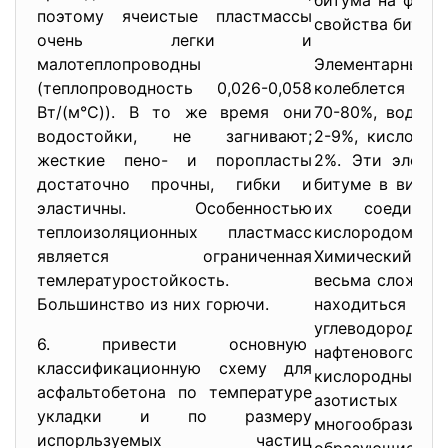
битума на физи
поэтому ячеистые пластмассы
свойства битумо
очень легки и
малотеплопроводны
Элементарный 
(теплопроводность 0,026-0,058
колеблется в пр
Вт/(м°С)). В то же время они
70-80%, водоро
водостойки, не загнивают;
2-9%, кислорода
жесткие пено- и поропласты
2%. Эти элемен
достаточно прочны, гибки и
битуме в виде 
эластичны. Особенностью
их соединен
теплоизоляционных пластмасс
кислородом
является ограниченная
Химический с
темлературостойкость.
весьма сложен. 
Большинство из них горючи.
находить
углеводородов
6. привести основную
нафтенового
классификационную схему для
кислородных,
асфальтобетона по температуре
азотистых про
укладки и по размеру
многообразие
испорльзуемых частиц