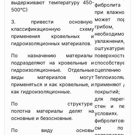
выдерживают температуру 450-
фибролита не б
500°С)
при влажности
может поража
3. привести основную
грибом, п
классификационную схему
необходимо 
применения кровельных и
увлажнения, в ч
гидроизоляционных материалов.
оштукатуривани
По назначению материалы
поверхност
подразделяют на кровельные и
способству
гидроизоляционные. Отдельные
сцеплению со
виды материалов могут
Теплоизоляцио
применяться и как кровельные, и
применяют для у
как гидроизоляционные.
покрытий; кон
для перегород
По структуре
стен и перек
полотна материалы делят на
условиях.
основные и безосновные.
фибролитовых п
см по тер
По виду основы