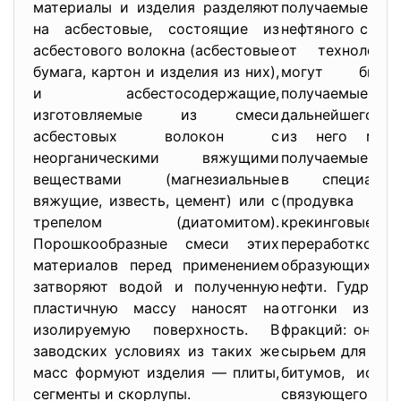
материалы и изделия разделяют
получаемые 
на асбестовые, состоящие из
нефтяного сырья
асбестового волокна (асбестовые
от технологии
бумага, картон и изделия из них),
могут быть:
и асбестосодержащие,
получаемые из
изготовляемые из смеси
дальнейшего гл
асбестовых волокон с
из него масел
неорганическими вяжущими
получаемые оки
веществами (магнезиальные
в специальн
вяжущие, известь, цемент) или с
(продувка 
трепелом (диатомитом).
крекинговые
Порошкообразные смеси этих
переработко
материалов перед применением
образующихся
затворяют водой и полученную
нефти. Гудрон 
пластичную массу наносят на
отгонки из ма
изолируемую поверхность. В
фракций: он яв
заводских условиях из таких же
сырьем для пол
масс формуют изделия — плиты,
битумов, испол
сегменты и скорлупы.
связующего