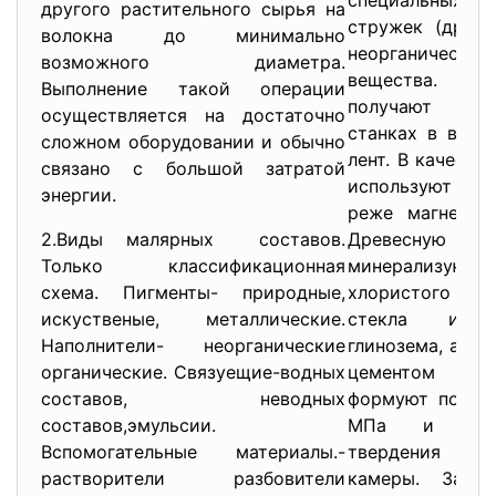
специальны
другого растительного сырья на
стружек (древе
волокна до минимально
неорганическ
возможного диаметра.
вещества. Дре
Выполнение такой операции
получают на
осуществляется на достаточно
станках в виде
сложном оборудовании и обычно
лент. В качеств
связано с большой затратой
используют по
энергии.
реже магнезиа
2.Виды малярных составов.
Древесную ше
Только классификационная
минерализую
схема. Пигменты- природные,
хлористого ка
искуственые, металлические.
стекла или 
Наполнители- неорганические
глинозема, а за
органические. Связуещие-водных
цементом и 
составов, неводных
формуют под да
составов,эмульсии.
МПа и напр
Вспомогательные материалы.-
твердения в
растворители разбовители
камеры. Затве