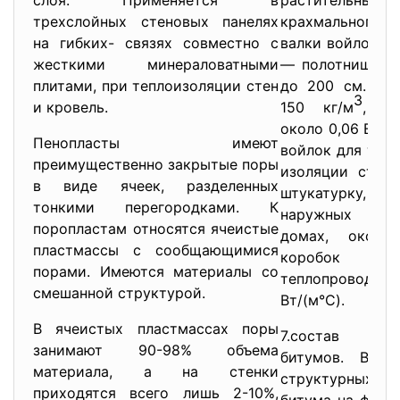
слоя. Применяется в
растительны
трехслойных стеновых панелях
крахмального к
на гибких- связях совместно с
валки войлок им
жесткими минераловатными
— полотнищ дл
плитами, при теплоизоляции стен
до 200 см. Пло
3
и кровель.
150 кг/м
, те
около 0,06 Вт/(
Пенопласты имеют
войлок для тепл
преимущественно закрытые поры
изоляции стен 
в виде ячеек, разделенных
штукатурку
тонкими перегородками. К
наружных угл
поропластам относятся ячеистые
домах, оконн
пластмассы с сообщающимися
коробок 
порами. Имеются материалы со
теплопроводнос
смешанной структурой.
Вт/(м°С).
В ячеистых пластмассах поры
7.состав и
занимают 90-98% объема
битумов. Вли
материала, а на стенки
структурных 
приходятся всего лишь 2-10%,