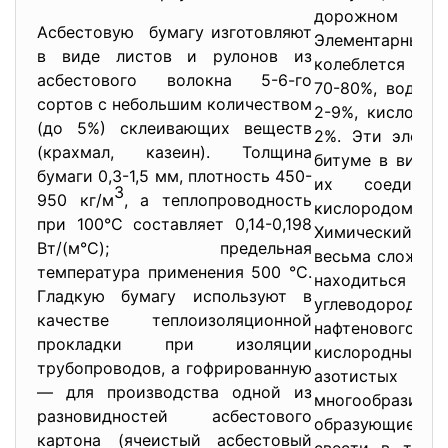
дорожном ст
Асбестовую бумагу изготовляют
Элементарный 
в виде листов и рулонов из
колеблется в пр
асбестового волокна 5-6-го
70-80%, водоро
сортов с небольшим количеством
2-9%, кислорода
(до 5%) склеивающих веществ
2%. Эти элемен
(крахмал, казеин). Толщина
битуме в виде 
бумаги 0,3-1,5 мм, плотность 450-
их соединен
3
950 кг/м
, а теплопроводность
кислородом
при 100°С составляет 0,14-0,198
Химический с
Вт/(м°С); предельная
весьма сложен. 
температура применения 500 °С.
находить
Гладкую бумагу используют в
углеводородов
качестве теплоизоляционной
нафтенового
прокладки при изоляции
кислородных,
трубопроводов, а гофрированную
азотистых про
— для производства одной из
многообразие
разновидностей асбестового
образующие 
картона (ячеистый асбестовый