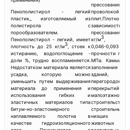
применения)
прессовани
Пенополистирол - легкий
проволокой
пластик,, изготовляемый из
плит.Плотнос
полистирола с
зависимости
порообразователем.
прессования сос
3
Пенополистирол - легкий, имеет
кг/м
, тепло
3
плотность до 25 кг/м
, стоек к
0,046-0,093 Вт
истиранию, водопоглощение -
прочности при и
доли %, трудно воспламеняется.
МПа. Камышит 
Недостатком материала является
заполнения с
усадка, которую можно
зданий, у
уменьшить путем выдерживания
перегородок
материала до применения и
перекрытий 
использования гибких и
малоэтажно
эластичных материалов типа
строительс
битум-но-эластомерного
строительный 
наплавляемого полотна в
низших сор
качестве гидроизоляционного
животных 