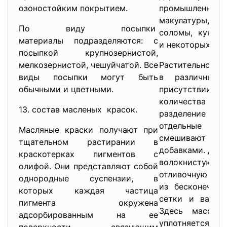
озоностойким покрытием.
промышленнос
макулатуры, а
По виду посыпки
соломы, кукуру
материалы подразделяются: с
и некоторых дру
посыпкой крупнозернистой,
мелкозернистой, чешуйчатой. Все
Растительное с
виды посыпки могут быть
в различных
обычными и цветными.
присутстви
количества вод
13. состав масленых красок.
разделение 
отдельные 
Масляные краски получают при
смешивают со
тщательном растирании в
добавками. Дал
краскотерках пигментов с
волокнистую ма
олифой. Они представляют собой
отливочную маш
однородные суспензии, в
из бесконечной
которых каждая частица
сетки и вакуум
пигмента окружена
Здесь масса о
адсорбированным на ее
уплотняется и 