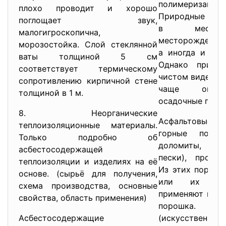
полимериза
плохо проводит и хорошо
Природные биту
поглощает звук,
в местах
малогигроскопична,
месторождений,
морозостойка. Слой стеклянной
а иногда и асф
ваты толщиной 5 см
Однако приро
соответствует термическому
чистом виде вст
сопротивлению кирпичной стене
чаще они п
толщиной в 1 м.
осадочные горн
8. Неорганические
Асфальтовые по
теплоизоляционные материалы.
горные породы
Только подробно об
доломиты, пес
асбестосодержащей
пески), пропит
теплоизоляции и изделиях на её
Из этих пород 
основе. (сырьё для получения,
или их раз
схема производства, основные
применяют в ви
свойства, область применения)
порошка.
Асбестосодержащие
(искусствен