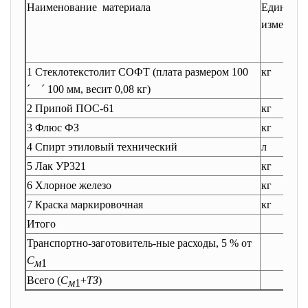
Наименование материала
Единица
измерени
1 Стеклотекстолит СОФТ (плата размером 100
кг
´
´
100 мм, весит 0,08 кг)
2 Припой ПОС-61
кг
3 Флюс ФЗ
кг
4 Спирт этиловый технический
л
5 Лак УР321
кг
6 Хлорное железо
кг
7 Краска маркировочная
кг
Итого
Транспортно-заготовитель-ные расходы, 5 % от
С
м
1
Всего (
С
+
ТЗ
)
м
1