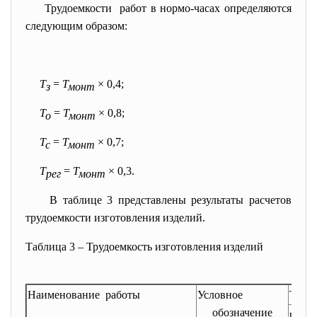
Трудоемкости работ в нормо-часах
определяются
следующим образом:
Т
=
Т
×
0,4;
з
монт
Т
=
Т
×
0,8;
о
монт
Т
=
Т
×
0,7;
с
монт
Т
=
Т
×
0,3.
рег
монт
В таблице 3 представлены результаты расчетов
трудоемкости изготовления изделий.
Таблица 3 – Трудоемкость изготовления изделий
Наименование работы
Условное
Трудо
обозначение
разра