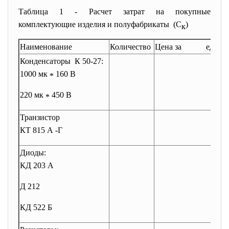
Таблица 1 - Расчет затрат на покупные
комплектующие изделия и полуфабрикаты (С
)
к
Наименование
Количество
Цена за единицу
Конденсаторы К 50-27:
1000 мк
160 В
*
220 мк
450 В
*
Транзистор
КТ 815 А -Г
Диоды:
КД 203 А
Д 212
КД 522 Б