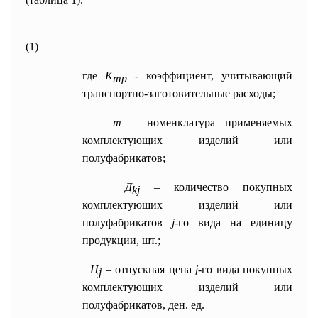
(1)
где
К
- коэффициент, учитывающий
тр
транспортно-заготовительные расходы;
m
– номенклатура применяемых
комплектующих изделий или
полуфабрикатов;
Д
– количество покупных
kj
комплектующих изделий или
полуфабрикатов
j
-го вида на единицу
продукции, шт.;
Ц
– отпускная цена
j
-гo вида покупных
j
комплектующих изделий или
полуфабрикатов, ден. ед.