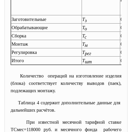
Заготовительные
Т
0,064
з
Обрабатывающие
Т
0,128
о
Сборка
Т
0,112
с
Монтаж
Т
0,16
м
Регулировка
Т
0,048
рег
Итого
Т
0,512
шт
Количество операций на изготовление изделия
(блока) соответствует количеству выводов (паек),
подлежащих монтажу.
Таблица 4 содержит дополнительные данные для
дальнейших расчётов.
При известной месячной тарифной ставке
ТСмес=118000 руб. и месячного фонда рабочего