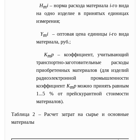
H
i
– норма расхода материала
i
-го вида
m
на одно изделие в принятых единицах
измерения;
Y
i
– оптовая цена единицы
i
-го вида
m
материала, руб.;
К
р
– коэффициент, учитывающий
m
транспортно-заготовительные расходы
приобретенных материалов (для изделий
радиоэлектронной промышленности
коэффициент
К
р
можно принять равным
m
1...5 % от прейскурантной стоимости
материалов).
Таблица 2 – Расчет затрат на сырье и основные
материалы