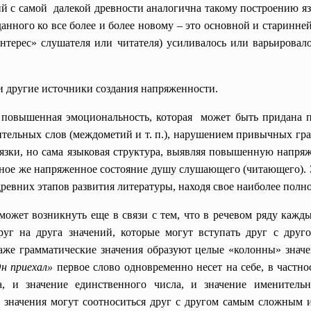
 с самой далекой древности аналогична такому построению яз
анного ко все более и более новому – это основной и старинн
нтерес» слушателя или читателя) усиливалось или варьировал
 другие источники создания напряженности.
а повышенная эмоциональность, которая может быть придана 
ельных слов (междометий и т. п.), нарушением привычных грамм
вязки, но сама языковая структура, выявляя повышенную напря
бное же напряженное состояние душу слушающего (читающего).
ревних этапов развития литературы, находя свое наиболее полн
ожет возникнуть еще в связи с тем, что в речевом ряду кажд
уг на друга значений, которые могут вступать друг с друг
аже грамматические значения образуют целые «колонны» значе
н приехал»
первое слово одновременно несет на себе, в частно
а, и значение единственного числа, и значение именитель
 значения могут соотноситься друг с другом самым сложным 