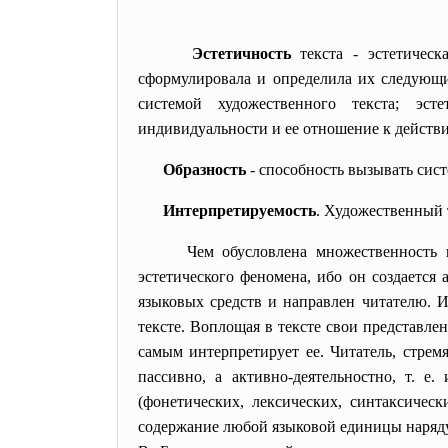
Эстетичность
текста - эстетическ
сформулировала и определила их следующим
системой художественного текста; эст
индивидуальности и ее отношение к действи
Образность
- способность вызывать сис
Интерпретируемость
. Художественный 
Чем обусловлена множественность
эстетического феномена, ибо он создаетс
языковых средств и направлен читателю. И
тексте. Воплощая в тексте свои представле
самым интерпретирует ее. Читатель, стрем
пассивно, а активно-деятельностно, т. 
(фонетических, лексических, синтаксическ
содержание любой языковой единицы наряду