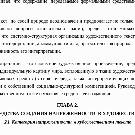
кивал, что содержание, передаваемое формальными средствами
кст по своей природе неоднозначен и предполагает не только
никают вопросы относительно границ, предела этой множес
 что системно-структурная организация художественного текс
 интерпретации, а коммуникативная, прагматическая природа т
значность его интерпретации.
ерпретации - это словесное художественное произведение, пр
ндивидуальную картину мира, воплощенную в ткани художеств
ыковых средств (в свою очередь, также интерпретирующих дей
и с собственной социально-культурной компетенцией. Руково
жественном тексте и языковые средства ее создающие.
ГЛАВА 2.
ЕДСТВА СОЗДАНИЯ НАПРЯЖЕННОСТИ В ХУДОЖЕСТВ
2.1. Категория напряженности в художественном тексте