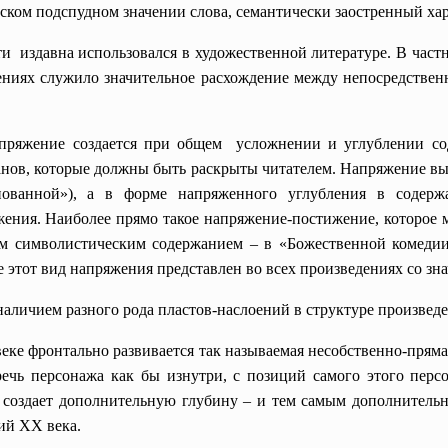
ком подспудном значении слова, семантически заостренный хар
ти издавна использовался в
художественной литературе. В част
ениях служило значительное расхождение между непосредствен
пряжение создается при общем усложнении и углублении со
анов, которые должны быть раскрыты читателем. Напряжение вы
ованной»), а в форме напряженного углубления в содерж
ения. Наиболее прямо такое напряжение-постижение, которое
ым символистическим содержанием – в «Божественной комедии»
е этот вид напряжения представлен во всех произведениях со з
аличием разного рода пластов-наслоений в структуре произведе
еке фронтально развивается так называемая несобственно-прямая
речь персонажа как бы изнутри, с позиций самого этого перс
а, создает дополнительную глубину – и тем самым дополнитель
ий XX века.