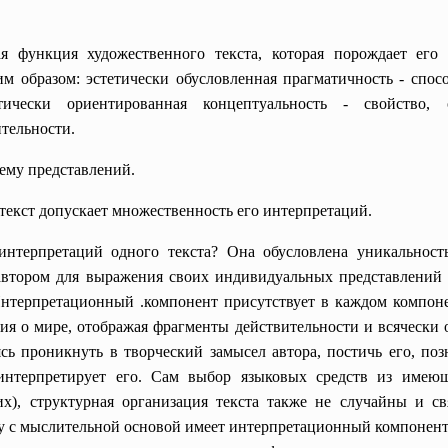
ая функция художественного текста, которая порождает его 
 образом: эстетически обусловленная прагматичность - спос
етически ориентированная концептуальность - свойство, 
тельности.
тему представлений.
текст допускает множественность его интерпретаций.
интерпретаций одного текста? Она обусловлена уникальност
я автором для выражения своих индивидуальных представлений
нтерпретационный .компонент присутствует в каждом компоне
ния о мире, отображая фрагменты действительности и всячески о
ясь проникнуть в творческий замысел автора, постичь его, поз
е. интерпретирует его. Сам выбор языковых средств из имею
их), структурная организация текста также не случайны и с
 с мыслительной основой имеет интерпретационный компонент. 