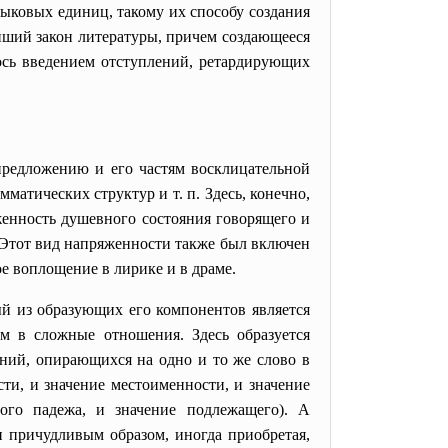
ыковых единиц, такому их способу создания
ейший закон литературы, причем создающееся
ось введением отступлений, ретардирующих
предложению и его частям восклицательной
атических структур и т. п. Здесь, конечно,
женность душевного состояния говорящего и
 Этот вид напряженности также был включен
ое воплощение в лирике и в драме.
ый из образующих его компонентов является
ом в сложные отношения. Здесь образуется
ний, опирающихся на одно и то же слово в
сти, и значение местоименности, и значение
ного падежа, и значение подлежащего). А
и причудливым образом, иногда приобретая,