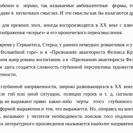
обенно в лирике, так называемые амбивалентные формы, то 
 даже в нескольких смыслах. И эти смыслы как бы налагаются др
для прежних эпох, иногда воспроизводятся в XX веке с изве
изображения «всерьез» и его иронического переосмысления.
 время у Сервантеса, Стерна, у ранних немецких романтиков и у
 «Волшебной горе» и в «Признаниях авантюриста Феликса Кру
м жанр романа воспитания, а в «Признаниях авантюриста Фел
и здесь создается сложность глубинной перспективы художест
енности.
глубинной напряженности, широко развивающихся в XX веке, 
ысле той или иной ситуации, позиции героев и т. д. сиг
юдь не выражают прямо какие-либо черты этого глубинного см
формой выражения и тем, что выражается. Но, опираясь на ко
я, вызывают у читателя необходимость поисков того подлин
ии литературного произведения оказывается наиболее напряжен