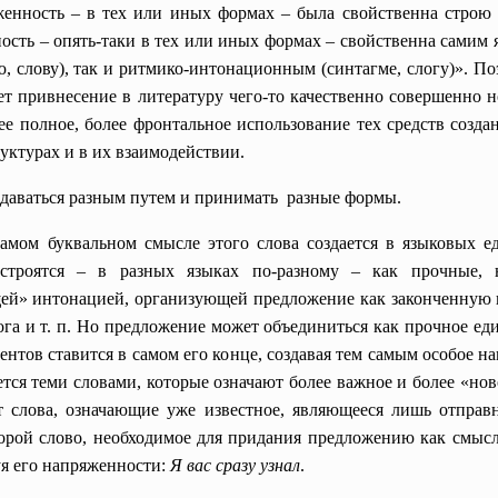
енность – в тех или иных формах – была свойственна строю 
ность – опять-таки в тех или иных формах – свойственна самим
, слову), так и ритмико-интонационным (синтагме, слогу)». 
ет привнесение в литературу чего-то качественно совершенно н
е полное, более фронтальное использование тех средств созд
уктурах и в их взаимодействии.
даваться разным путем и принимать разные формы.
амом буквальном смысле этого слова создается в языковых е
строятся – в разных языках по-разному – как прочные, 
ей» интонацией, организующей предложение как законченную 
га и т. п. Но предложение может объединиться как прочное еди
нтов ставится в самом его конце, создавая тем самым особое 
тся теми словами, которые означают более важное и более «нов
т слова, означающие уже известное, являющееся лишь отпра
орой слово, необходимое для придания предложению как смысл
уя его напряженности:
Я вас сразу узнал
.