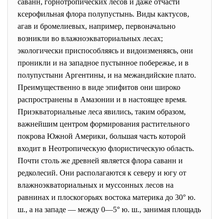
саванн, горнотропических лесов и даже отчасти
ксерофильная флора полупустынь. Виды кактусов,
агав и бромелиевых, например, первоначально
возникли во влажноэкваториальных лесах;
экологически приспособляясь и видоизменяясь, они
проникли и на западное пустынное побережье, и в
полупустыни Аргентины, и на межандийские плато.
Преимущественно в виде эпифитов они широко
распространены в Амазонии и в настоящее время.
Приэкваториальные леса явились, таким образом,
важнейшим центром формирования растительного
покрова Южной Америки, большая часть которой
входит в Неотропическую флористическую область.
Почти столь же древней является флора саванн и
редколесий. Они располагаются к северу и югу от
влажноэкваториальных и муссонных лесов на
равнинах и плоскогорьях востока материка до 30° ю.
ш., а на западе — между 0—5° ю. ш., занимая площадь