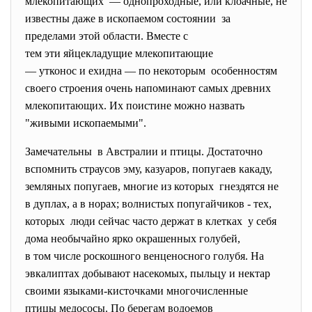
млекопитающих — однопроходные, или клоачные, не
известны даже в ископаемом состоянии за
пределами этой области. Вместе с
тем эти яйцекладущие млекопитающие
— утконос и ехидна — по некоторым особенностям
своего строения очень напоминают самых древних
млекопитающих. Их поистине можно назвать
"живыми ископаемыми".
Замечательны в Австралии и птицы. Достаточно
вспомнить страусов эму, казуаров, попугаев какаду,
земляных попугаев, многие из которых гнездятся не
в дуплах, а в норах; волнистых попугайчиков - тех,
которых люди сейчас часто держат в клетках у себя
дома необычайно ярко окрашенных голубей,
в том числе роскошного венценосного голубя. На
эвкалиптах добывают насекомых, пыльцу и нектар
своими языками-кисточками многочисленные
птицы медососы. По берегам водоемов