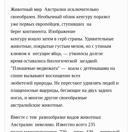
Животный мир Австралии исключительно
своеобразен. Необычный облик кенгуру
поразил
уже первых европейцев, ступивших на
берег континента. Изображение
кенгуру вошло затем в герб страны. Удивительные
животные, покрытые густым мехом, но с утиным
клювом и несущие яйца, — утконосы долгое
время оставались биологической загадкой.
"Плюшевые медвежата" — коала с детёнышами на
спине вызывают восхищение всех
любителей природы. Не перестают удивлять людей и
плащеносные ящерицы, бегающие на двух задних
ногах, и многие другие своеобразные
австралийские животные.
Вместе с тем разнообразие видов животных
Австралии невелико. Известно всего 235
видов млекопитающих, 720 — птиц, 420 — рептилий