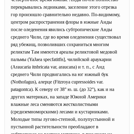
перекрывались ледниками, заселение этого отрезка
гор произошло сравнительно недавно. По-видимому,
центром распространения флоры в южные Анды
после оледенения явились субтропические Анды
среднего Чили, где во время оледенения существовал
ряд убежищ, позволивших сохраниться многим
реликтам Там имеются ареалы реликтовой медовой
пальмы (YaJaea specfatitfis], чилийской араукарии
(Araucaria itnbricata var, araucana) и т. п., с Анд
среднего Чили продвигались на юг южный бук
(Nothofagus), алерце (Fitzroya cupressoides var.
patagontca). К северу от 38° ю. ш. (до 32°), как и на
других материках, на западе Южной Америки
влажные леса сменяются жестколистными
(средиземноморскими) лесами и кустарниками.
Молодые типы лугово-степной, полупустынной и
пустынной растительности преобладают в