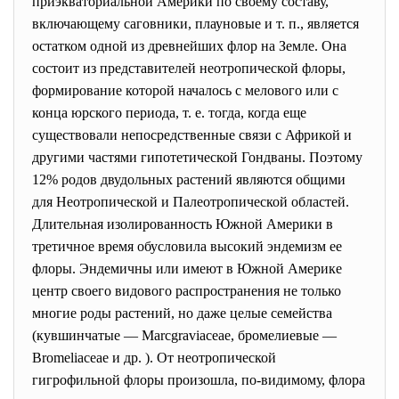
приэкваториальной Америки по своему составу,
включающему саговники, плауновые и т. п., является
остатком одной из древнейших флор на Земле. Она
состоит из представителей неотропической флоры,
формирование которой началось с мелового или с
конца юрского периода, т. е. тогда, когда еще
существовали непосредственные связи с Африкой и
другими частями гипотетической Гондваны. Поэтому
12% родов двудольных растений являются общими
для Неотропической и Палеотропической областей.
Длительная изолированность Южной Америки в
третичное время обусловила высокий эндемизм ее
флоры. Эндемичны или имеют в Южной Америке
центр своего видового распространения не только
многие роды растений, но даже целые семейства
(кувшинчатые — Marcgraviaceae, бромелиевые —
Bromeliaceae и др. ). От неотропической
гигрофильной флоры произошла, по-видимому, флора