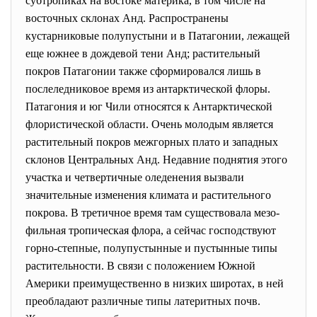
субтропиках на востоке материка, в том числе на
восточных склонах Анд. Распространены
кустарниковые полупустыни и в Патагонии, лежащей
еще южнее в дождевой тени Анд; растительный
покров Патагонии также сформировался лишь в
послеледниковое время из антарктической флоры.
Патагония и юг Чили относятся к Антарктической
флористической области. Очень молодым является
растительный покров межгорных плато и западных
склонов Центральных Анд. Недавние поднятия этого
участка и четвертичные оледенения вызвали
значительные изменения климата и растительного
покрова. В третичное время там существовала мезо-
фильная тропическая флора, а сейчас господствуют
горно-степные, полупустынные и пустынные типы
растительности. В связи с положением Южной
Америки преимущественно в низких широтах, в ней
преобладают различные типы латеритных почв.