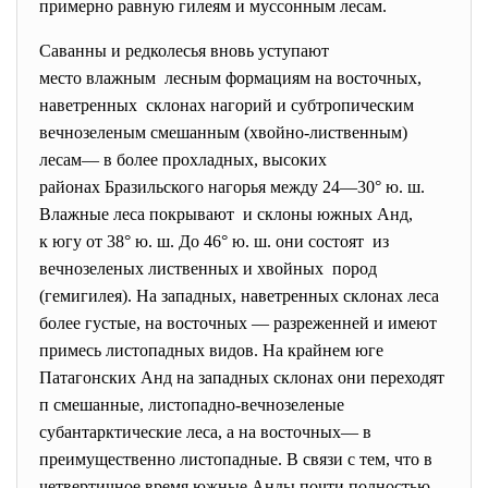
примерно равную гилеям и муссонным лесам.
Саванны и редколесья вновь уступают
место влажным лесным формациям на восточных,
наветренных склонах нагорий и
субтропическим
вечнозеленым смешанным (хвойно-лиственным)
лесам— в более прохладных, высоких
районах Бразильского нагорья между 24—30° ю. ш.
Влажные леса покрывают и склоны южных Анд,
к югу от 38° ю. ш. До 46° ю. ш. они состоят из
вечнозеленых лиственных и хвойных пород
(гемигилея). На западных, наветренных склонах леса
более густые, на восточных — разреженней и имеют
примесь листопадных видов. На крайнем юге
Патагонских Анд на западных склонах они переходят
п смешанные, листопадно-вечнозеленые
субантарктические леса, а на восточных— в
преимущественно листопадные. В связи с тем, что в
четвертичное время южные Анды почти полностью