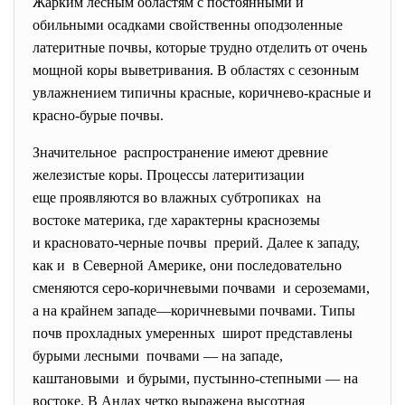
Жарким лесным областям с постоянными и
обильными осадками свойственны оподзоленные
латеритные почвы, которые трудно отделить от очень
мощной коры выветривания. В областях с сезонным
увлажнением типичны красные, коричнево-красные и
красно-бурые почвы.
Значительное распространение имеют древние
железистые коры. Процессы латеритизации
еще проявляются во влажных субтропиках на
востоке материка, где характерны красноземы
и красновато-черные почвы прерий. Далее к западу,
как и в Северной Америке, они последовательно
сменяются серо-коричневыми
почвами и сероземами,
а на крайнем западе—коричневыми почвами. Типы
почв прохладных умеренных широт представлены
бурыми лесными почвами — на западе,
каштановыми и бурыми, пустынно-степными — на
востоке. В Андах четко выражена высотная