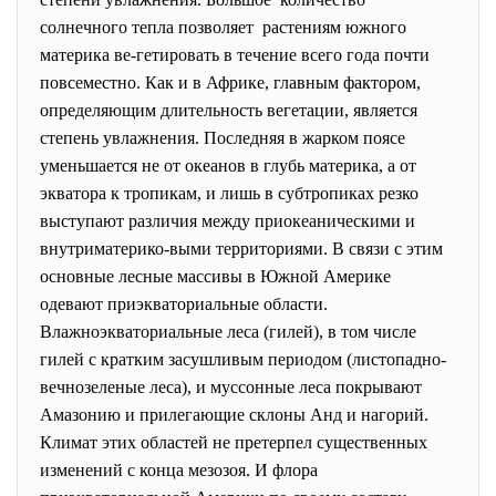
солнечного тепла позволяет растениям южного
материка ве-гетировать в течение всего года почти
повсеместно. Как и в Африке, главным фактором,
определяющим длительность вегетации, является
степень увлажнения. Последняя в жарком поясе
уменьшается не от океанов в глубь материка, а от
экватора к тропикам, и лишь в субтропиках резко
выступают различия между приокеаническими и
внутриматерико-выми территориями. В связи с этим
основные лесные массивы в Южной Америке
одевают приэкваториальные области.
Влажноэкваториальные леса (гилей), в том числе
гилей с кратким засушливым периодом (листопадно-
вечнозеленые леса), и муссонные леса покрывают
Амазонию и прилегающие склоны Анд и нагорий.
Климат этих областей не претерпел существенных
изменений с конца мезозоя. И флора