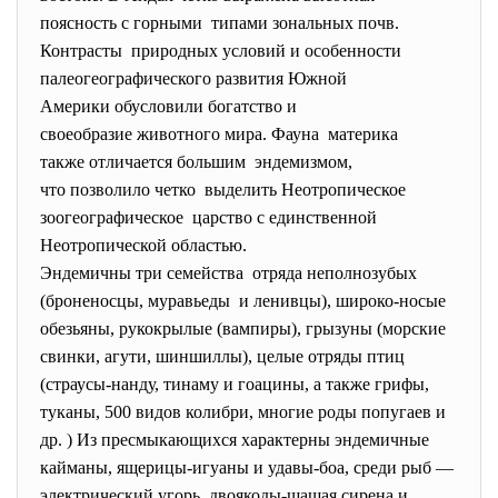
поясность с горными типами зональных почв.
Контрасты природных условий и
особенности
палеогеографического развития Южной
Америки обусловили богатство и
своеобразие животного мира. Фауна материка
также отличается большим эндемизмом,
что позволило четко выделить Неотропическое
зоогеографическое царство с единственной
Неотропической областью.
Эндемичны три семейства отряда неполнозубых
(броненосцы, муравьеды и ленивцы), широко-носые
обезьяны, рукокрылые (вампиры), грызуны (морские
свинки, агути, шиншиллы), целые отряды птиц
(страусы-нанду, тинаму и гоацины, а также грифы,
туканы, 500 видов колибри, многие роды попугаев и
др. ) Из пресмыкающихся характерны эндемичные
кайманы, ящерицы-игуаны и удавы-боа, среди рыб —
электрический угорь, двоякоды-шащая сирена и