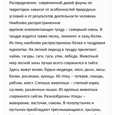
Распределение современной дикой фауны по
территории зависит от особенностей природных
условий и от результатов деятельности человека.
Наиболее распространенное
крупное млекопитающее тундр -- северный олень. В
тундре водятся также песец, лемминг и заяц-беляк.
Из птиц наиболее распространены белая и тундровая
куропатки. На летний период в тундру прилетают
чайки, гагары, гаги, гуси, утки, лебеди. Животный
мир лесной зоны лучше всего сохранился в тайге.
Здесь живут волки, бурые медведи, лоси, рыси, лисы,
белки, росомахи, куницы. Из птиц -- тетерев, глухарь,
рябчик, клест. Степные животные -- степной хорек,
суслики, различные мыши. Из крупных животных
сохранился сайгак. Разнообразны птицы --
жаворонки, ласточки, соколы. В полупустынях и
пустынях преобладают пресмыкающиеся, грызуны,