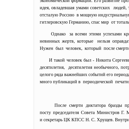
экономической
формации. Его развитие пр
идея, овладевшая умами советских людей, 
отсталую Россию в мощную индустриальн
гитлеровскую Германию, спас мир от тотал
Однако за всеми этими успехами кр
невинных жертв, которые нельзя оправдат
Нужен был человек, который после смерти С
И такой человек был - Никита Сергее
десятилетия, десятилетия необычного, по
целого ряда важнейших событий его периода
много публикаций в периодической печати,
После смерти диктатора бразды п
посту председателя Совета Министров Г.
и секретарь ЦК КПСС Н. С. Хрущев. Внутри 