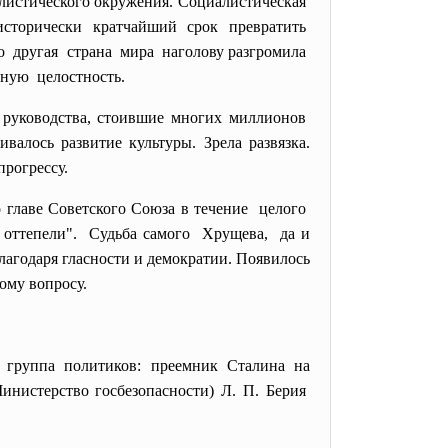
листического окружения.
Социалистическая
исторически кратчайший срок превратить
о другая страна мира наголову разгромила
ьную целостность.
 руководства, стоившие многих миллионов
алось развитие культуры. Зрела развязка.
прогрессу.
 главе Советского Союза в течение целого
м оттепели". Судьба самого Хрущева, да и
лагодаря гласности и демократии. Появилось
ому вопросу.
 группа политиков: преемник Сталина на
нистерство госбезопасности) Л. П. Берия