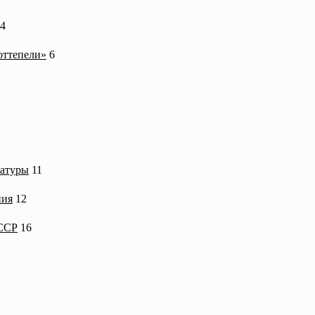
4
оттепели»
6
ратуры
11
ния
12
СССР
16