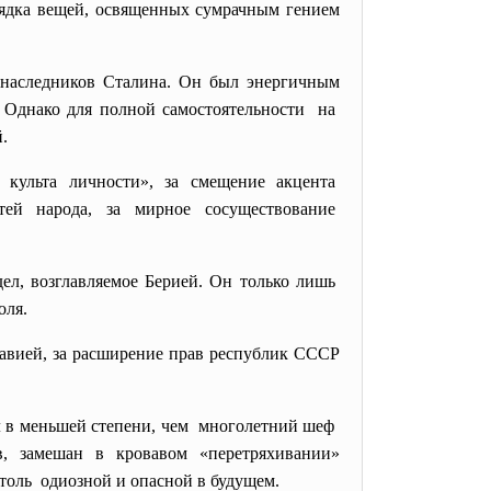
рядка вещей, освященных сумрачным гением
 наследников Сталина. Он был энергичным
 Однако для полной самостоятельности на
.
культа личности», за смещение акцента
тей народа, за мирное сосуществование
л, возглавляемое Берией. Он только лишь
оля.
лавией, за расширение прав республик СССР
ыл в меньшей степени, чем многолетний шеф
, замешан в кровавом «перетряхивании»
толь одиозной и опасной в будущем.