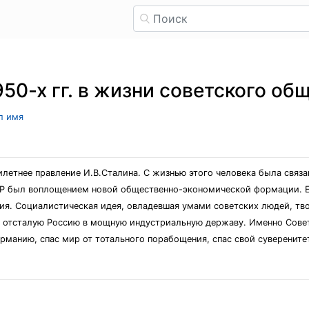
50-х гг. в жизни советского об
ыл имя
летнее правление И.В.Сталина. С жизнью этого человека была связан
ССР был воплощением новой общественно-экономической формации. 
я. Социалистическая идея, овладевшая умами советских людей, тво
ь отсталую Россию в мощную индустриальную державу. Именно Совет
рманию, спас мир от тотального порабощения, спас свой суверените