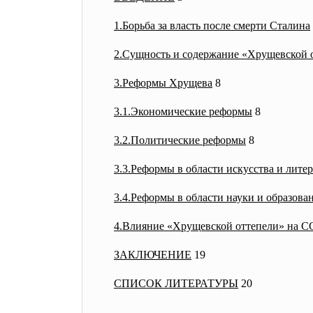
1
.Борьба за власть после смерти Сталина
2.
Сущность и содержание «Хрущевской 
3.
Реформы Хрущева
8
3.1.Экономические реформы
8
3.2.Политические реформы
8
3.3.Реформы в области искусства и лите
3.4.Реформы в области науки и образова
4.
Влияние «Хрущевской оттепели» на 
ЗАКЛЮЧЕНИЕ
19
СПИСОК ЛИТЕРАТУРЫ
20