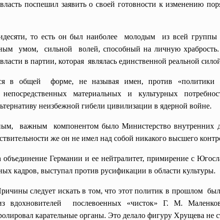
власть поспешил заявить о своей готовности к изменению по
идесяти, то есть он был наиболее молодым из всей группы
ным умом, сильной волей, способный на личную храбрость.
ласти в партии, которая являлась единственной реальной силой
лся в общей форме, не называя имен, против «политики 
я непосредственных материальных и культурных потребнос
льтернативу неизбежной гибели цивилизации в ядерной войне.
иным, важным компонентом было Министерство внутренних де
твительности же он не имел над собой никакого высшего контр
 за объединение Германии и ее нейтралитет, примирение с Югос
ных кадров, выступал против русификации в области культуры.
 Причины следует искать в том, что этот политик в прошлом б
з вдохновителей послевоенных «чисток» Г. М. Маленков
тролировал карательные
органы. Это делало фигуру Хрущева не с