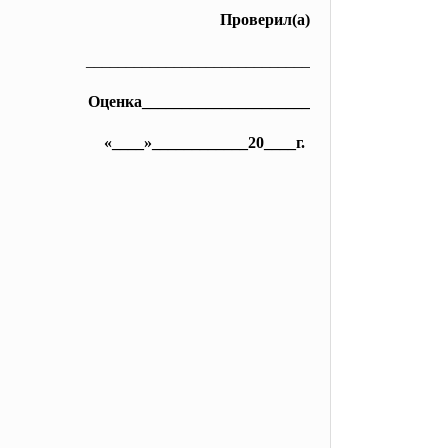
Проверил(а)
_________________________
___
Оценка___________________
__
«____»____________20____
г.