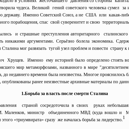
оходило в
условиях жесточайшего давления со стороны капита
творила чудеса. Великий гений советского человека
сумел за 
ую
державу. Именно Советский Союз, а не США или какая-либ
ьного порабощения,
спас свой суверенитет и свою территориал
ылись и страшные преступления авторитарного сталинского
ь никакими аргументами. Серьёзно болела экономика. Сдержив
талина мог развязать тугой узел проблем и повести страну к 
вич Хрущев. Именно ему историей было определено стоять во
трясшего мир метаморфозами, названного в мире "десятилетие
, до недавнего времени была неизвестна. Многое прояснилось б
 опубликованы ранее неизвестные архивные материалы по данн
1.Борьба за власть после смерти Сталина
равления страной сосредоточила в своих руках небольшая
 М. Маленков, министр объединенного МВД (куда вошло и Ми
1
этого «триумвирата» сразу же началась борьба за лидерство.