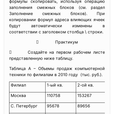
формулы скопировать, используя операцию
заполнения смежных блоков (см. раздел
Заполнение смежных блоков). При
копировании формул адреса влияющих ячеек
будут автоматически изменены в
соответствии с заголовком столбца \ строки.
 Практикум
 Создайте на первом рабочем листе
представленную ниже таблицу.
Таблица A – Объемы продаж компьютерной
техники по филиалам в 2010 году (тыс. руб.).
Филиал
1-ый кв.
2-ой кв.
3-
Москва
110758
153267
14
С. Петербург
95678
89656
10