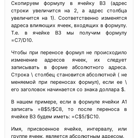
Скопируем формулу в ячейку В3 (адрес
строки увеличится на 2, а адрес столбца
увеличится на 1). Соответственно изменятся
адреса влияющих ячеек, входящих в формулу.
Т.е. в ячейке B3 мы получим формулу
=C7/D10.
Чтобы при переносе формул не происходило
изменение адресов ячеек, их следует
записывать в форме абсолютного адреса.
Строка \ столбец становится абсолютной ( не
меняемой при переносах формул), если ее \
его заголовок начинается со знака доллара $.
В нашем примере, если в формуле ячейки А1
записать =B$5/$C8, то после переноса в
ячейке B3 будем иметь: =C$5/$C10.
Имя, присвоенное ячейке, интервалу, или
группе ячеек, является абсолютным адресом.