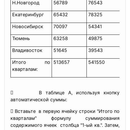
Н.Новгород
56789
76543
65
Екатеринбург
65432
78325
58
Новосибирск
70097
54341
69
Тюмень
63258
49875
63
Владивосток
51645
39543
60
Итого по
513657
541550
56
кварталам:
 В таблице A, используя кнопку
автоматической суммы:
 Вставьте в первую ячейку строки "Итого по
кварталам" формулу суммирования
содержимого ячеек столбца "1-ый кв.". Затем,