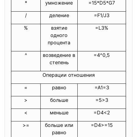
*
умножение
=15*D5*G7
/
деление
=F1/J3
%
взятие
=L3%
одного
процента
^
возведение в
=4^0,5
степень
Операции отношения
=
равно
=A1=3
>
больше
=5>3
<
меньше
=D4<2
>=
больше или
=D4>=15
равно