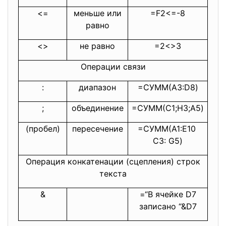
<=
меньше или
=F2<=-8
равно
<>
не равно
=2<>3
Операции связи
:
диапазон
=СУММ(A3:D8)
;
объединение
=СУММ(C1;H3;A5)
(пробел)
пересечение
=СУММ(A1:E10
C3: G5)
Операция конкатенации (сцепления) строк
текста
&
=“В ячейке D7
записано “&D7