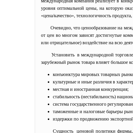
международная компания реализует в конкр
уровня оптимальной цены, на которую ока
«цена/качество», технологичность продукта,
Очевидно, что ценообразование на меж
от цен во многом зависят достигнутые ком
или отрицательное) воздействие на всю дея
Установить в международной торговле
зарубежный рынок товара влияет большое ко
конъюнктура мировых товарных рынк
культурные и иные различия в характе
местная и иностранная конкуренция;
стабильность (нестабильность) национ
система государственного регулирова
таможенные и налоговые барьеры рынк
издержки по продвижению экспортной
Сущность ценовой политики фирмы, о