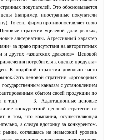
странных покупателей. Это обосновывается
 цены (например, иностранные покупатели
ну). То есть, фирма противопоставляет свою
Ценовые стратегии «целевой доли рынка»,
новые альтернативы. Агрессивный характер
дани» за право присутствия на авторитетных
 и других «азиатских драконов». Ценовой
ривлечения потребителя к оценке продукта»
цен. К подобной стратегии довольно часто
рынок.Суть ценовой стратегии «договорных
о государственным каналам с установлением
арантированным сбытом своей продукции по
хники и т.д.) 3. Адаптационные ценовые
тличие конкурентной ценовой стратегии от
оит в том, что компания, осуществляющая
тельно, а следуя вдогонку за конкурентом.
 рынке, соглашаясь на невысокий уровень
оляет компаниям определять правильность