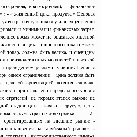
госрочная, краткосрочная); - финансовое
 » ; - « жизненный цикл продукта » Ценовая
ьзуя его рыночную новизну или существенно
прибыли и минимизация финансовых затрат.
ленное время может не опасаться ответной
к. жизненный цикл пионерного товара может
вой товар, должна быть велика, и очевидны
рвом производственных мощностей и высокой
в и проведением рекламных акций. Ценовая
 при одном ограничении – цена должна быть
с целевой ориентацией «снятия сливок».
ожность при назначении предельного уровня
ых стратегий: на первых этапах выхода на
одной стадии цикла товара в другую, цены
че фирма рискует утратить долю рынка. 2.
, ориентированных на внешние рынки: -
 «проникновения на зарубежный рынок»; -
ой стратегии «высококачественного имиджа