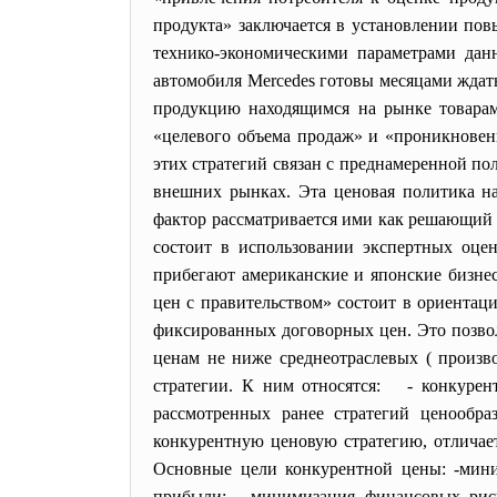
продукта» заключается в установлении по
технико-экономическими параметрами дан
автомобиля Mercedes готовы месяцами ждать
продукцию находящимся на рынке товарам
«целевого объема продаж» и «проникновен
этих стратегий связан с преднамеренной по
внешних рынках. Эта ценовая политика н
фактор рассматривается ими как решающий 
состоит в использовании экспертных оцен
прибегают американские и японские бизне
цен с правительством» состоит в ориентац
фиксированных договорных цен. Это позво
ценам не ниже среднеотраслевых ( прои
стратегии. К ним относятся: - конкурент
рассмотренных ранее стратегий ценообра
конкурентную ценовую стратегию, отличает
Основные цели конкурентной цены: -мини
прибыли; - минимизация финансовых риск