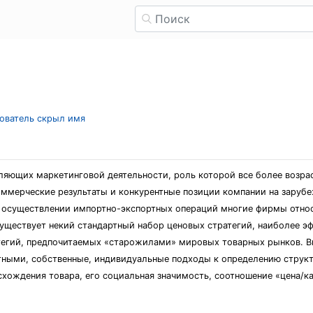
зователь скрыл имя
вляющих маркетинговой деятельности, роль которой все более возрас
коммерческие результаты и конкурентные позиции компании на зару
 осуществлении импортно-экспортных операций многие фирмы относ
существует некий стандартный набор ценовых стратегий, наиболее э
атегий, предпочитаемых «старожилами» мировых товарных рынков. 
ртными, собственные, индивидуальные подходы к определению струк
ождения товара, его социальная значимость, соотношение «цена/кач