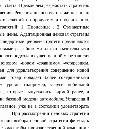
я сбыта. Прежде чем разработать стратегию
ения. Решения по ценам, так же как и по
, от решений по продуктам и продвижению,
ратегий: 1. Пионерные . 2. Стандартные
ые цены. Адаптационная ценовая стратегия
стандартные ценовые стратегии различаются
товыми разработками или со значительными
ового подхода в существенной мере зависит
ьноновом -новом; -сравнимом; -устаревшем.
чен для удовлетворения совершенно новой
овый товар обладает более совершенными
ом уровне (например, услуги мобильной
ов, которые выпускались фирмой ранее, и
ии базовой модели автомобиля).Устаревший
главное, уже не в состоянии удовлетворять
а). При рассмотрении ценовых стратегий
терии выбора ценовой стратегии фирмы, к
ы ; -масштабы производственной компании ;