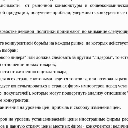
ависимости от рыночной конъюнктуры и
общеэкономическо
ой продукции, получение прибыли, удерживать конкурентные по
зработке ценовой политики принимают во внимание следующи
ств конкурентной борьбы на каждом рынке, на которых действуе
ь выбран;
ого лидера" или должна следовать за другим "лидером", то ес
в отношении новых товаров;
ости от жизненного цикла товара;
для всех стран, с которыми ведется торговля, или возможны раз
дует консультироваться в странах фирм- импортеров перед уст
, покупателей), которые могут подвергнуть анализу отношение
ем конкурентов;
аничения на уровень цен, прибыль и свободу изменения цен.
ров на уровень устанавливаемой цены иностранные фирмы ра
ров в данную страну; цены местных фирм - конкурентов; величи