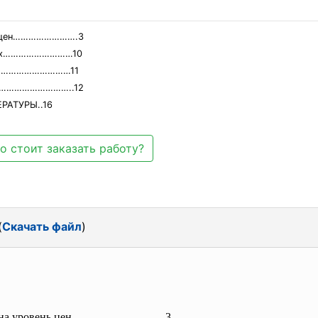
нь цен…………………….3
ынках………………………10
...…………………………11
ах…………………………..12
АТУРЫ..16
о стоит заказать работу?
(
Скачать файл
)
е на уровень цен…………………….3