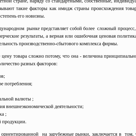
етной стране, наряду со стандартными, собственные, индивид
зывают такие факторы как имидж страны происхождения товара
 степень его новизны.
дународном рынке представляет собой более сложный процесс,
мерческие результаты, а верная или ошибочная ценовая политик
тельность производственно-сбытового комплекса фирмы.
 цену товара сложно потому, что она - величина принципиальн
личество разных факторов:
ов;
ре потребления;
альной валюты ;
ния внешнеэкономической деятельности;
а ;
 продукции.
риентированной на зарубежные рынки, заключается в том, ч