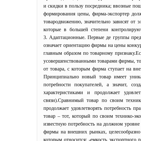
и скидки в пользу посредника; ввозные по
формирования цены, фирма-экспортер дол
товародвижению, значительно зависят от 
которые в большей степени контролирую
3. Адаптационные.
Первые де группы пред
означает ориентацию фирмы на цены конкур
главным образом по товарному признаку.Е
усовершенствованными товарами фирмы, то 
от товара, с которым фирма ступает на вн
Принципиально новый товар имеет уникал
потребности покупателей, а значит, со
характеристиками и продолжает удовле
связи).Сравнимый товар по своим техник
продолжает удовлетворять потребность пр
товар – тот, который по своим технико-эк
известную потребность на должном уров
фирмы на внешних рынках, целесообразно
которым относится: -емкость экспортного 