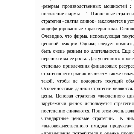
-резервы производственных мощностей ; 
положение фирмы. 1. Пионерные стратегии. 
стратегия «снятия сливок» заключается в 
модифицированные характеристики. Основн
Очевидно, что фирма, использующая такую
ценовой реакции. Однако, следует помнить
быть очень разным по длительности. Еще о
перспективы ее роста. Для успешного пров
степенью привлечения финансовых ресурсо
стратегия «что рынок вынесет» также озна
такой, чтобы не подорвать текущий объ
Особенностями данной стратегии являются:
цены. Ценовая стратегия «жизненного цик
зарубежный рынок используется стратегия
постепенно снижаются. При этом очень ва
Стандартные ценовые стратегии. К ним
«высококачественного имиджа продукта»;
«привлечения потребителя к оценке проду