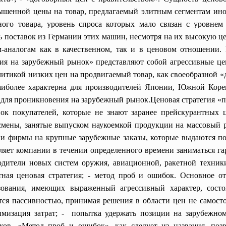
вышенной цены на товар, предлагаемый элитным сегментам ино
ного товара, уровень спроса которых мало связан с уровнем
 поставок из Германии этих машин, несмотря на их высокую це
-аналогам как в качественном, так и в ценовом отношении. 
ия на зарубежный рынок» представляют собой агрессивные це
литикой низких цен на продвигаемый товар, как своеобразной «
аиболее характерна для производителей Японии, Южной Кореи
для проникновения на зарубежный рынок.Ценовая стратегия «п
ок покупателей, которые не знают заранее прейскурантных 
смены, занятые выпуском наукоемкой продукции на массовый 
ии фирмы на крупные зарубежные заказы, которые выдаются п
ляет компании в течении определенного времени заниматься г
зводители новых систем оружия, авиационной, ракетной те
ная ценовая стратегия; - метод проб и ошибок. Основное о
зования, имеющих выраженный агрессивный характер, сост
ся пассивностью, принимая решения в области цен не самостоя
мизация затрат; - попытка удержать позиции на зарубежном
ов. «Метод проб и ошибок», как следует из названия, позв