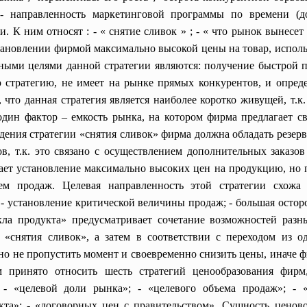
- направленность маркетинговой программы по времени (дол
К ним относят : - « снятие сливок » ; - « что рынок вынесет
установлении фирмой максимально высокой цены на товар, испол
ыми целями данной стратегии являются: получение быстрой 
 стратегию, не имеет на рынке прямых конкурентов, и опреде
, что данная стратегия является наиболее коротко живущей, т.
дин фактор – емкость рынка, на котором фирма предлагает с
едения стратегии «снятия сливок» фирма должна обладать резе
в, т.к. это связано с осуществлением дополнительных заказо
чает установление максимально высоких цен на продукцию, но
ем продаж. Целевая направленность этой стратегии схожа 
 - установление критической величины продаж; - большая остор
ла продукта» предусматривает сочетание возможностей разн
 «снятия сливок», а затем в соответствии с переходом из 
жно не пропустить момент и своевременно снизить цены, ина
 принято относить шесть стратегий ценообразования фирм
 - «целевой доли рынка»; - «целевого объема продаж»; -
кта»; - «договорных цен с правительством». Сущность ценов