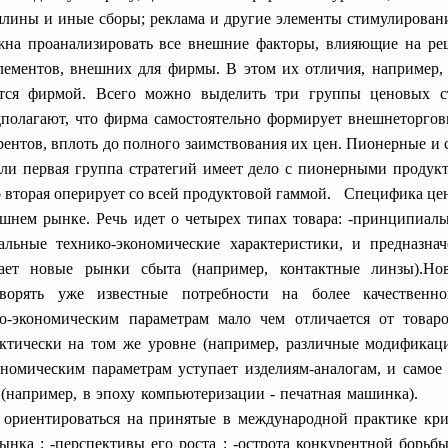
шлины и иные сборы; реклама и другие элементы стимулировани
жна проанализировать все внешние факторы, влияющие на реш
элементов, внешних для фирмы. В этом их отличия, например
тся фирмой. Всего можно выделить три группы ценовых ст
полагают, что фирма самостоятельно формирует внешнеторгов
ентов, вплоть до полного заимствования их цен. Пионерные и 
сли первая группа стратегий имеет дело с пионерными продук
вторая оперирует со всей продуктовой гаммой. Специфика цен
ешнем рынке. Речь идет о четырех типах товара: -принципиал
ьные технико-экономические характеристики, и предназна
здает новые рынки сбыта (например, контактные линзы).Н
творять уже известные потребности на более качественн
о-экономическим параметрам мало чем отличается от товар
актически на том же уровне (например, различные модификац
ономическим параметрам уступает изделиям-аналогам, и самое 
не (например, в эпоху компьютеризации - печатная машинк
 ориентироваться на принятые в международной практике кри
рынка ; -перспективы его роста ; -острота конкурентной борьб