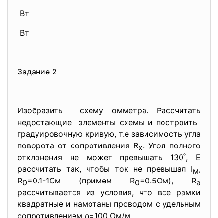
Вт
Вт
Задание 2
Изобразить схему омметра. Рассчитать
недостающие элементы схемы и построить
градуировочную кривую, т.е зависимость угла
поворота от сопротивления R
. Угол полного
x
отклонения не может превышать 130˚, Е
рассчитать так, чтобы ток не превышал I
,
м
R
=0.1-1Ом (примем R
=0.5Ом), R
0
0
a
рассчитывается из условия, что все рамки
квадратные и намотаны проводом с удельным
сопротивлением ρ=100 Ом/м.