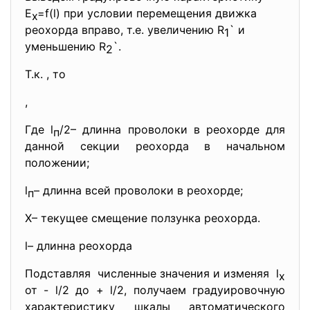
Е
=f(l) при условии перемещения движка
х
реохорда вправо, т.е. увеличению R
` и
1
уменьшению R
`.
2
Т.к.
, то
,
Где l
/2– длинна проволоки в реохорде для
п
данной секции реохорда в начальном
положении;
l
– длинна всей проволоки в реохорде;
п
Х– текущее смещение ползунка реохорда.
l– длинна реохорда
Подставляя численные значения и изменяя l
x
от - l/2 до + l/2, получаем градуировочную
характеристику шкалы автоматического