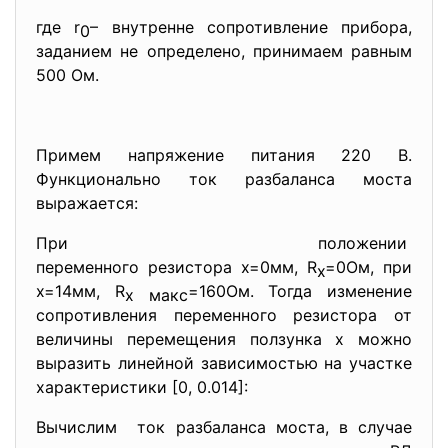
где r
– внутренне сопротивление прибора,
0
заданием не определено, принимаем равным
500 Ом.
Примем напряжение питания 220 В.
Функционально ток разбаланса моста
выражается:
При положении
переменного резистора х=0мм, R
=0Ом, при
х
х=14мм, R
=160Ом. Тогда изменение
х макс
сопротивления переменного резистора от
величины перемещения ползунка х можно
выразить линейной зависимостью на участке
характеристики [0, 0.014]:
Вычислим ток разбаланса моста, в случае