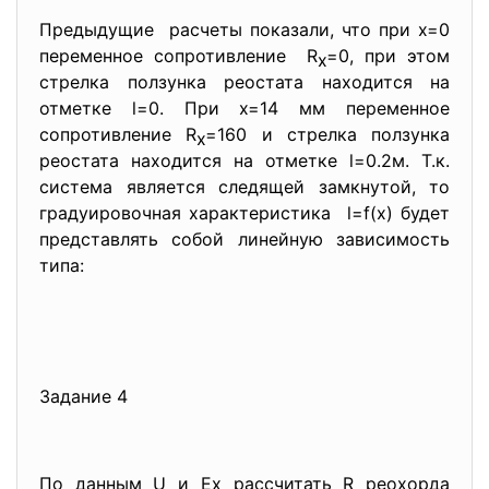
Предыдущие расчеты показали, что при х=0
переменное сопротивление R
=0, при этом
х
стрелка ползунка реостата находится на
отметке l=0. При х=14 мм переменное
сопротивление R
=160 и стрелка ползунка
х
реостата находится на отметке l=0.2м. Т.к.
система является следящей замкнутой, то
градуировочная характеристика l=f(x) будет
представлять собой линейную зависимость
типа:
Задание 4
По данным U и Ex рассчитать R реохорда