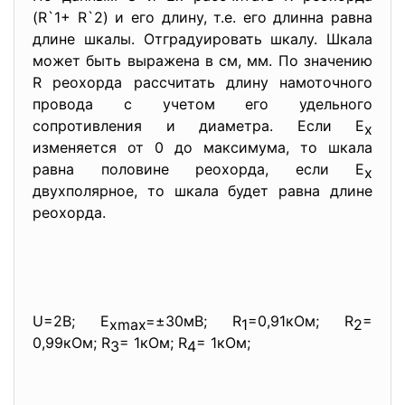
(R`1+ R`2) и его длину, т.е. его длинна равна
длине шкалы. Отградуировать шкалу. Шкала
может быть выражена в см, мм. По значению
R реохорда рассчитать длину намоточного
провода с учетом его удельного
сопротивления и диаметра. Если Е
х
изменяется от 0 до максимума, то шкала
равна половине реохорда, если Е
х
двухполярное, то шкала будет равна длине
реохорда.
U=2В; E
=±30мB; R
=0,91кОм; R
=
xmax
1
2
0,99кОм; R
= 1кОм; R
= 1кОм;
3
4