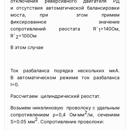
отключения реверсивного двигателя РД
и отсутствия автоматической балансировки
моста, при этом примем
фиксированное значение
сопротивлений реостата R`
=140Ом,
1
R`
=100Ом
2
В этом случае
Ток разбаланса порядка нескольких мкА.
В автоматическом режиме ток разбаланса
I=0.
Рассчитаем цилиндрический реостат.
Возьмем никелиновую проволоку с удельным
2
сопротивлением ρ=0,4 Ом·мм
/м, сечением
2
S=0.05 мм
. Сопротивление проволоки: