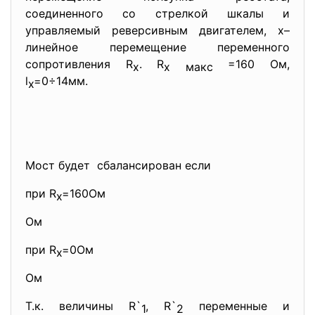
соединенного со стрелкой шкалы и
управляемый реверсивным двигателем, х–
линейное перемещение переменного
сопротивления R
. R
=160 Ом,
x
x макс
l
=0÷14мм.
х
Мост будет сбалансирован если
при R
=160Ом
х
Ом
при R
=0Ом
х
Ом
Т.к. величины R`
, R`
переменные и
1
2