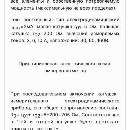
все элементы и собственную потребляемую
мощность (максимальную на всех пределах).
Ток- постоянный, тип электродинамический
I
=2мА, малая катушка r
=5 Ом, большая
max
01
катушка r
=200 Ом, значения измеряемых
02
токов: 3, 6, 10 А, напряжений: 30, 60, 160В.
Принципиальная электрическая схема
ампервольтметра
При последовательном включении катушек
измерительного электродинамического
прибора, его общее сопротивление составит
R
= r
+ r
=5+200=205 Ом. Соответственно
0
01
02
в 1-ой и второй катушке будет протекать
один и тот же ток I
.
0