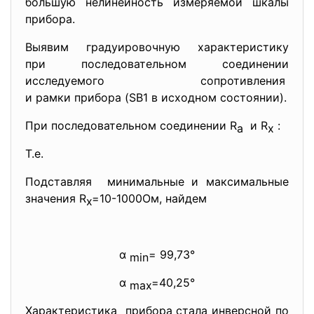
большую нелинейность измеряемой шкалы
прибора.
Выявим градуировочную характеристику
при последовательном соединении
исследуемого сопротивления
и рамки прибора (SB1 в исходном состоянии).
При последовательном соединении R
и R
:
a
x
Т.е.
Подставляя минимальные и максимальные
значения R
=10-1000Ом, найдем
x
α
= 99,73°
min
α
=40,25°
max
Характеристика прибора стала инверсной по