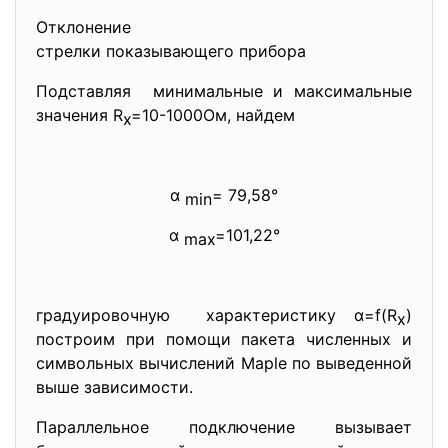
Отклонение
стрелки показывающего прибора
Подставляя минимальные и максимальные
значения R
=10-1000Ом, найдем
x
α
= 79,58°
min
α
=101,22°
max
градуировочную характеристику α=f(R
)
x
построим при помощи пакета численных и
символьных вычислений Maple по выведенной
выше зависимости.
Параллельное подключение вызывает