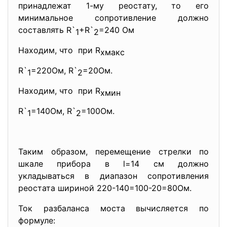
принадлежат 1-му реостату, то его
минимальное сопротивление должно
составлять R`
+R`
=240 Ом
1
2
Находим, что при R
хмакс
R`
=220Ом, R`
=20Ом.
1
2
Находим, что при R
хмин
R`
=140Ом, R`
=100Ом.
1
2
Таким образом, перемещение стрелки по
шкале прибора в l=14 см должно
укладываться в диапазон сопротивления
реостата шириной 220-140=100-20=80Ом.
Ток разбаланса моста вычисляется по
формуле: