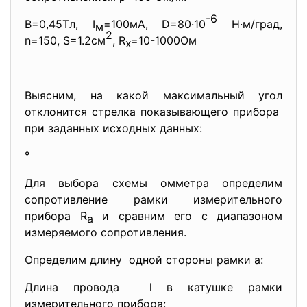
-6
В=0,45Тл, I
=100мА, D=80·10
Н·м/град,
м
2
n=150, S=1.2см
, R
=10-1000Ом
x
Выясним, на какой максимальный угол
отклонится стрелка показывающего прибора
при заданных исходных данных:
°
Для выбора схемы омметра определим
сопротивление рамки измерительного
прибора R
и сравним его с диапазоном
a
измеряемого сопротивления.
Определим длину одной стороны рамки а:
Длина провода l в катушке рамки
измерительного прибора: