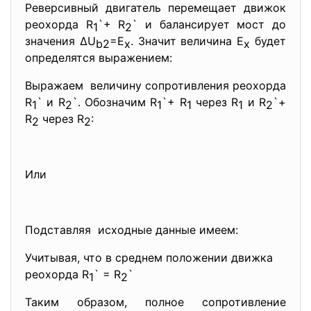
Реверсивный двигатель перемещает движок
реохорда R
`+ R
` и балансирует мост до
1
2
значения ΔU
=E
. Значит величина E
будет
b2
x
x
определятся выражением:
Выражаем величину сопротивления реохорда
R
` и R
`. Обозначим R
`+ R
через R
и R
`+
1
2
1
1
1
2
R
через R
:
2
2
Или
Подставляя исходные данные имеем:
Учитывая, что в среднем положении движка
реохорда R
` = R
`
1
2
Таким образом, полное сопротивление