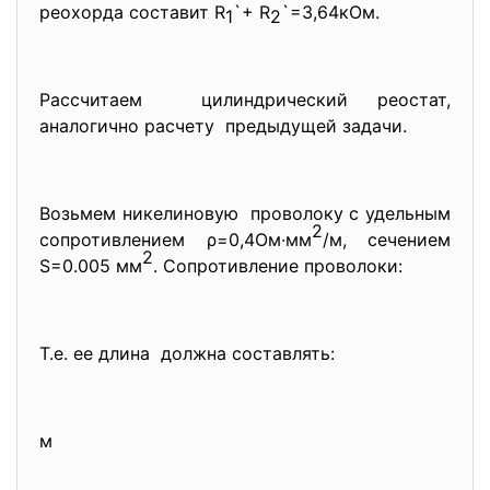
реохорда составит R
`+ R
`=3,64кОм.
1
2
Рассчитаем цилиндрический реостат,
аналогично расчету предыдущей задачи.
Возьмем никелиновую проволоку с удельным
2
сопротивлением ρ=0,4Ом·мм
/м, сечением
2
S=0.005 мм
. Сопротивление проволоки:
Т.е. ее длина должна составлять:
м