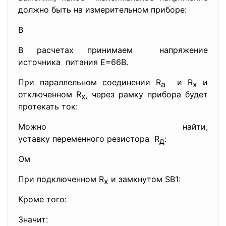
должно быть на измерительном приборе:
В
В расчетах принимаем напряжение
источника питания Е=66В.
При параллельном соединении R
и R
и
a
x
отключенном R
, через рамку прибора будет
x
протекать ток:
Можно найти,
уставку переменного резистора R
:
д
Ом
При подключенном R
и замкнутом SB1:
x
Кроме того:
Значит: