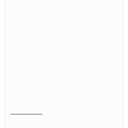
________________