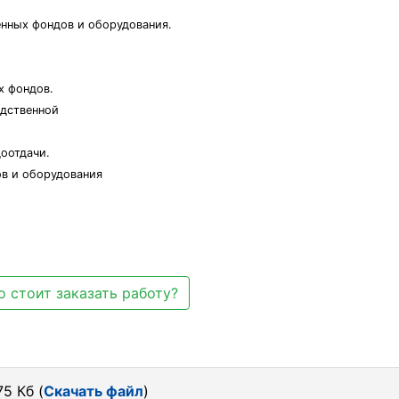
енных фондов и оборудования.
х фондов.
одственной
доотдачи.
ов и оборудования
 стоит заказать работу?
75 Кб (
Скачать файл
)