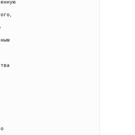
венную
того,
ю
ьным
ства
го