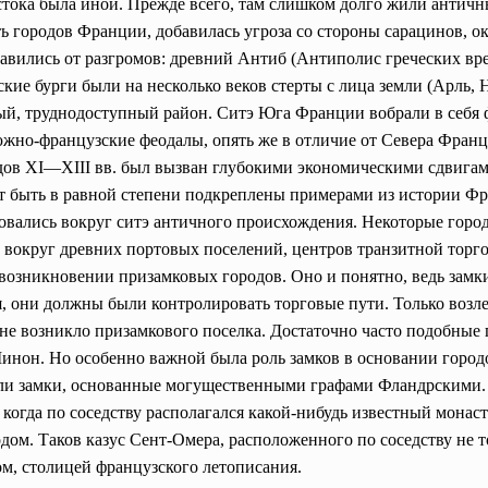
стока была иной. Прежде всего, там слишком долго жили античн
ть городов Франции, добавилась угроза со стороны сарацинов, о
равились от разгромов: древний Антиб (Антиполис греческих вр
кие бурги были на несколько веков стерты с лица земли (Арль, 
вый, труднодоступный район. Ситэ Юга Франции вобрали в себя
жно-французские феодалы, опять же в отличие от Севера Франц
ов XI—XIII вв. был вызван глубокими экономическими сдвигами
ут быть в равной степени подкреплены примерами из истории Ф
вались вокруг ситэ античного происхождения. Некоторые город
 вокруг древних портовых поселений, центров транзитной торгов
 возникновении призамковых городов. Оно и понятно, ведь замк
, они должны были контролировать торговые пути. Только возле 
не возникло призамкового поселка. Достаточно часто подобные 
 Шинон. Но особенно важной была роль замков в основании горо
няли замки, основанные могущественными графами Фландрскими.
, когда по соседству располагался какой-нибудь известный мона
ом. Таков казус Сент-Омера, расположенного по соседству не т
м, столицей французского летописания.