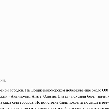
ции.
аной городов. На Средиземноморском побережье еще около 600 г
рии - Антиполис, Агатэ, Ольвия, Нивая - покрыли берег, затем 
алась сеть городов. Но вся страна была покрыта ею лишь в рез
ем, склонны относить начало городской истории к доримским вр