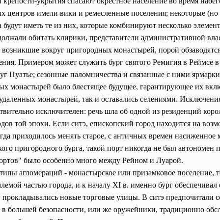
и крепости-укрытия спасают окрестное население во время набе
х центров имели вики и ремесленные поселения; некоторые (но 
будут иметь те из них, которые комбинируют несколько элементо
лжали обитать клирики, представители административной власт
, возникшие вокруг пригородных монастырей, порой обзаводятс
ния. Примером может служить бург святого Ремигия в Реймсе в ко
руг Пуатье; сезонные паломничества и связанные с ними ярмарк
ых монастырей было блестящее будущее, гарантирующее их включ
удаленных монастырей, так и оставались селениями. Исключения
вительно исключителен: речь шла об одной из резиденций коро
дов той эпохи. Если ситэ, епископский город находится на возм
огда приходилось менять старое, с античных времен насиженное м
ого пригородного бурга, такой порт никогда не был автономен 
портов" было особенно много между Рейном и Луарой.
е типы агломераций - монастырское или призамковое поселение, 
млемой частью города, и к началу XI в. именно бург обеспечивал
, прокладывались новые торговые улицы. В ситэ предпочитали 
сь в большей безопасности, или же оружейники, традиционно о