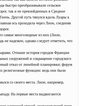
ода быстро преобразовывали сельское
орог, так и не превзойденных в Средние
Гиень. Другой путь тянулся вдоль Луары к
лавная ось проходила через Лион, соединяя
дорог.
что самые многолюдные из них (Лион,
дь не надежен, однако следует отметить, что
рварами. Отныне история городов Франции
льных сооружений и сокращение городского
тичный отказ от линейной планировки; форум
их религиозные функции: ведь они были
мался со своего места. Лион, например,
западу. На первые места выдвигаются
несен каменной стеной, огораживавшей лишь