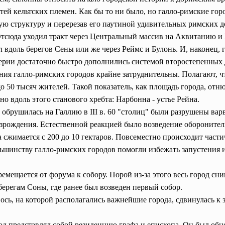
тей кельтских племен. Как бы то ни было, но галло-римские гор
ную структуру и перерезав его паутиной удивительных римских д
 Отсюда уходил тракт через Центральный массив на Аквитанию и 
вдоль берегов Сены или же через Реймс и Булонь. И, наконец, г
терии достаточно быстро дополнились системой второстепенных 
ния галло-римских городов крайне затруднительны. Полагают, 
о 50 тысяч жителей. Такой показатель, как площадь города, отню
о вдоль этого станового хребта: Нарбонна - устье Рейна.
 обрушилась на Галлию в III в. 60 "столиц" были разрушены ва
озрождения. Естественной реакцией было возведение обороните
а сжимается с 200 до 10 гектаров. Повсеместно происходит час
льшинству галло-римских городов помогли избежать запустения 
мещается от форума к собору. Порой из-за этого весь город сни
ерегам Соны, где ранее был возведен первый собор.
ось, на которой располагались важнейшие города, сдвинулась к 
од представлял собой резиденцию графа и епископа. Он был об