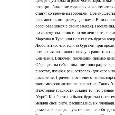
центра с успехом играют монастыри; замки 
позиции. Значение торговых и экономически
станут со временем городами. Преимущества 
несомненными преимуществами. В них продо
обосновавшиеся в своих замках). Поселения
по своему значению и по численности населе
Мартина в Туре, или целых пять бургов вок
Любопытно, что, если за бургами пригородн
поселения, возникшие вокруг сравнительно 
Сен-Дени. Впрочем, последний пример дейст
Обращает на себя внимание топография горо
высотах, изгибах рек, островах (для чего ин
поселение. Причем, в отличие от монастырск
экономически активное население. Таких "
Некоторые трудности создает то, что разны
"бург". Как бы то ни было, бург стал неотъе
меняли свой ритм, расширялись их площади
ремесел: ювелиры, чувствовавшие себя зде