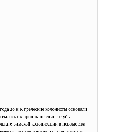
ода до н.э. греческие колонисты основали
началось их проникновение вглубь
ультате римской колонизации в первые два
еменам, так как многие из галло-римских