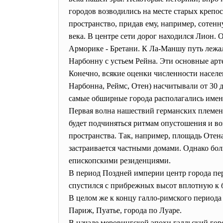
городов возводились на месте старых крепос
пространство, придав ему, например, сотен
века. В центре сети дорог находился Лион.
Арморике - Бретани. К Ла-Маншу путь лежал 
Нарбонну с устьем Рейна. Эти основные ар
Конечно, всякие оценки численности населе
Нарбонна, Реймс, Отен) насчитывали от 30 д
самые обширные города располагались именн
Первая волна нашествий германских племен
будет подчиняться ритмам опустошения и в
пространства. Так, например, площадь Отен
застраивается частными домами. Однако бо
епископскими резиденциями.
В период Поздней империи центр города пере
спустился с прибрежных высот вплотную к б
В целом же к концу галло-римского периода 
Париж, Пуатье, города по Луаре.
В начале меровингской эпохи галльский гор