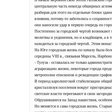
центральную часть некогда обширных агломе
разбирая для этого на отдельные блоки здан
влияния, потому-то заботились о сохранност
они наносили удар в первую очередь по гор
Постепенно за городской чертой возникают 
молитвы и уединения, но и кладбищем, а в 
находиться за городской чертой. Этим мона
На Юге городская жизнь по началу была бол
середины VIII в., связывая Марсель, Нарбон
- Тулуза - оставалась не только администр
аграризацию жизни, некоторые города продол
метрополии епископов и резиденции графов,
В период каролингской стабилизации общий 
кристаллизуя поселения вокруг пригородных 
светские власти переезжают в свои загород
Обрушившиеся на Запад нашествия, особенно 
Но меняется и сама городская жизнь. Стары