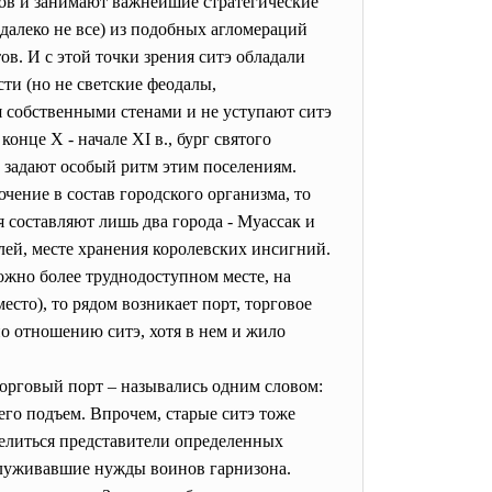
гов и занимают важнейшие стратегические
далеко не все) из подобных агломераций
в. И с этой точки зрения ситэ обладали
и (но не светские феодалы,
я собственными стенами и не уступают ситэ
нце X - начале XI в., бург святого
и задают особый ритм этим поселениям.
ение в состав городского организма, то
 составляют лишь два города - Муассак и
лей, месте хранения королевских инсигний.
ожно более труднодоступном месте, на
есто), то рядом возникает порт, торговое
по отношению ситэ, хотя в нем и жило
торговый порт – назывались одним словом:
 его подъем. Впрочем, старые ситэ тоже
селиться представители определенных
бслуживавшие нужды воинов гарнизона.