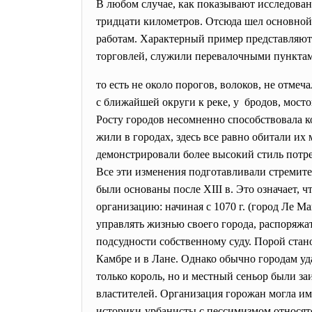
В любом случае, как показывают исследовани
тридцати километров. Отсюда шел основной
работам. Характерный пример представляют 
торговлей, служили перевалочными пунктами
то есть не около порогов, волоков, не отм
с ближайшей округи к реке, у бродов, мостов
Росту городов несомненно способствовала 
жили в городах, здесь все равно обитали и
демонстрировали более высокий стиль потр
Все эти изменения подготавливали стремит
были основаны после XIII в. Это означает, 
организацию: начиная с 1070 г. (город Ле 
управлять жизнью своего города, распоряжа
подсудности собственному суду. Порой стан
Камбре и в Лане. Однако обычно городам уд
только король, но и местный сеньор были з
властителей. Организация горожан могла им
историки-урбанисты с пессимизмом относят