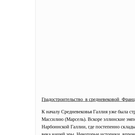
Градостроительство в средневековой Фран
К
началу Средневековья Галлия уже была стр
Массилию (Марсель). Вскоре эллинские эмпо
Нарбоннской Галлии, где постепенно складыв
века нашей эры. Некоторые историки, впроч