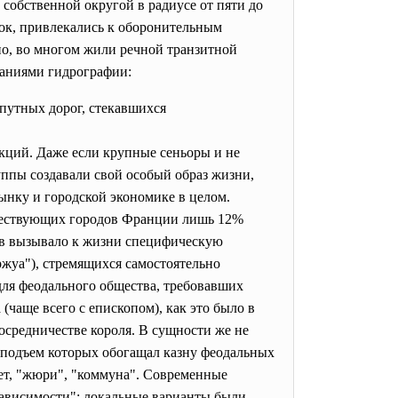
 собственной округой в радиусе от пяти до
ок, привлекались к оборонительным
но, во многом жили речной транзитной
ваниями гидрографии:
опутных дорог, стекавшихся
кций. Даже если крупные сеньоры и не
уппы создавали свой особый образ жизни,
ынку и городской экономике в целом.
уществующих городов Франции лишь 12%
одов вызывало к жизни специфическую
ржуа"), стремящихся самостоятельно
для феодального общества, требовавших
чаще всего с епископом), как это было в
осредничестве короля. В сущности же не
й подъем которых обогащал казну феодальных
тет, "жюри", "коммуна". Современные
зависимости": локальные варианты были