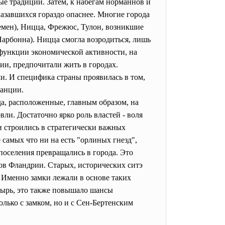
ые традиции. Затем, к набегам норманнов и
казавшихся гораздо опаснее. Многие города
емен), Ницца, Фрежюс, Тулон, возникшие
Нарбонна). Ницца смогла возродиться, лишь
 функции экономической активности, на
ии, предпочитали жить в городах.
. И специфика страны проявилась в том,
ранции.
а, расположенные, главным образом, на
ли. Достаточно ярко роль властей - воля
и строились в стратегически важных
самых что ни на есть "орлиных гнезд",
поселения превращались в города. Это
дов Фландрии. Старых, исторических ситэ
 Именно замки лежали в основе таких
стырь, это также повышало шансы
олько с замком, но и с Сен-Бертенским