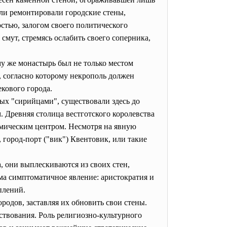
оли ремонтировали городские стены,
остью, залогом своего политического
смут, стремясь ослабить своего соперника,
му же монастырь был не только местом
, согласно которому некрополь должен
екового города.
ых "сирийцами", существовали здесь до
. Древняя столица вестготского королевства
омическим центром. Несмотря на явную
 город-порт ("вик") Квентовик, или такие
, они выплескиваются из своих стен,
ьма симптоматичное явление: аристократия и
еплений.
родов, заставляя их обновить свои стены.
ствования. Роль религиозно-культурного