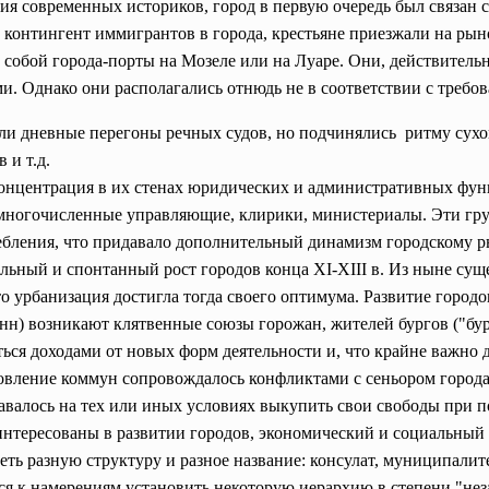
я современных историков, город в первую очередь был связан с
 контингент иммигрантов в города, крестьяне приезжали на рын
собой города-порты на Мозеле или на Луаре. Они, действитель
. Однако они располагались отнюдь не в соответствии с требо
ечали дневные перегоны речных судов, но подчинялись ритму сух
 и т.д.
концентрация в их стенах юридических и административных фун
х многочисленные управляющие, клирики, министериалы. Эти гр
ебления, что придавало дополнительный динамизм городскому р
ельный и спонтанный рост городов конца XI-XIII в. Из ныне с
что урбанизация достигла тогда своего оптимума. Развитие гор
Манн) возникают клятвенные союзы горожан, жителей бургов ("бу
ться доходами от новых форм деятельности и, что крайне важно 
овление коммун сопровождалось конфликтами с сеньором города (
авалось на тех или иных условиях выкупить свои свободы при п
аинтересованы в развитии городов, экономический и социальны
еть разную структуру и разное название: консулат, муниципали
ся к намерениям установить некоторую иерархию в степени "не