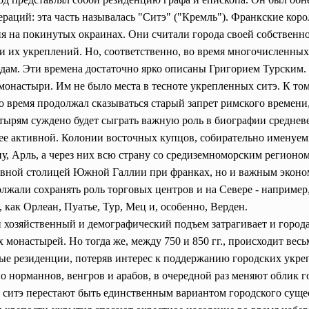
раций: эта часть называлась "Ситэ" ("Кремль"). Франкские кор
ия на покинутых окраинах. Они считали города своей собственн
и их укреплений. Но, соответственно, во время многочисленных 
одам. Эти времена достаточно ярко описаны Григорием Турским.
монастыри. Им не было места в тесноте укрепленных ситэ. К то
то время продолжал сказываться старый запрет римского времени
стырям суждено будет сыграть важную роль в биографии среднев
ее активной. Колонии восточных купцов, собирательно именуем
ну, Арль, а через них всю страну со средиземноморским регионом
ативной столицей Южной Галлии при франках, но и важным экон
жали сохранять роль торговых центров и на Севере - например,
 как Орлеан, Пуатье, Тур, Мец и, особенно, Верден.
хозяйственный и демографический подъем затрагивает и города
монастырей. Но тогда же, между 750 и 850 гг., происходит вес
ные резиденции, потеряв интерес к поддержанию городских укр
норманнов, венгров и арабов, в очередной раз меняют облик го
е ситэ перестают быть единственным вариантом городского суще