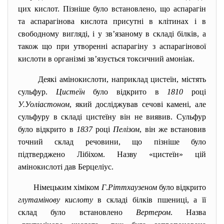
цих кислот. Пізніше було встановлено, що аспарагін
та аспарагінова кислота присутні в клітинах і в
свободному вигляді, і у зв’язаному в складі білків, а
також що при утворенні аспарагіну з аспарагінової
кислоти в організмі зв’язується токсичний амоніак.
Деякі амінокислоти, наприклад цистеїн, містять
сульфур.
Цистеїн
було відкрито в
1810
році
У.Уоліастоном
, який досліджував сечові камені, але
сульфуру в складі цистеїну він не виявив. Сульфур
було відкрито в
1837
році
Пелізом
, він же встановив
точний склад речовини, що пізніше було
підтверджено Лібіхом. Назву «цистеїн» цій
амінокислоті дав Берцеліус.
Німецьким хіміком
Г
.
Ріттхаузеном
було відкрито
глутамінову кислоту
в складі білків пшениці, а її
склад було встановлено
Вертером
. Назва