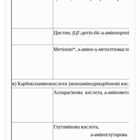
Цистин, β,β'-дитіо-
біс
-
a
-
амінопропіонов
Метіонін*,
a
-аміно-γ-метилтіомасляна к
в) Карбоксиамінокислоти (моноамінодикарбонові кислоти)
Аспарагінова кислота,
a
-аміноянтарна 
Глутамінова кислота,
a
-аміноглутарова кисл