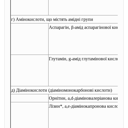
г) Амінокислоти, що містять амідні групи
Аспарагін, β-амід аспарагінової кислоти
Глутамін,
g
-амід глутамінової кислоти
д) Діамінокислоти (діаміномонокарбонові кислоти)
Орнітин,
a
,
d
-діаміновалеріанова кислот
Лізин*,
a
,
e
-діамінокапронова кислота