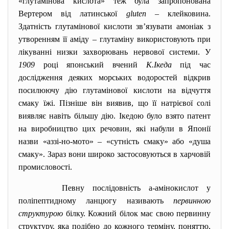
«глутамінова кислота» теж була запропонована
Вертером від латинської
gluten
–
клейковина.
Здатність глутамінової кислоти зв’язувати амоніак з
утворенням її аміду – глутаміну використовують при
лікуванні низки захворювань нервової системи. У
1909
році японський вчений
К.Ікеда
під час
дослідження деяких морських водоростей відкрив
посилюючу дію глутамінової кислоти на відчуття
смаку їжі. Пізніше він виявив, що її натрієвої солі
виявляє навіть більшу дію. Ікедою було взято патент
на виробництво цих речовин, які набули в Японії
назви «аззі-но-мото» – «сутність смаку» або «душа
смаку». Зараз вони широко застосовуються в харчовій
промисловості.
Певну послідовність
a
-амінокислот у
поліпептидному ланцюгу називають
первинною
структурою
білку. Кожний білок має свою первинну
структуру, яка подібно до кожного терміну, поняттю,