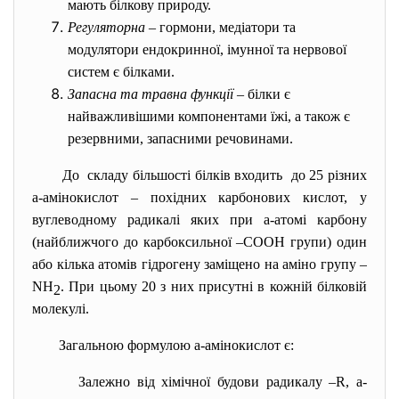
мають білкову природу.
Регуляторна
– гормони, медіатори та
модулятори ендокринної, імунної та нервової
систем є білками.
Запасна та травна функції
– білки є
найважливішими компонентами їжі, а також є
резервними, запасними речовинами.
До складу більшості білків входить до 25 різних
a
-амінокислот – похідних карбонових кислот, у
вуглеводному радикалі яких при
a
-атомі карбону
(найближчого до карбоксильної –СООН групи) один
або кілька атомів гідрогену заміщено на аміно групу –
NH
. При цьому 20 з них присутні в кожній білковій
2
молекулі.
Загальною формулою
a
-амінокислот є:
Залежно від хімічної будови радикалу –R,
a
-