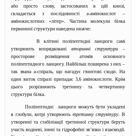
або просто слову, застосованих в цій книзі,
складається з послідовності
a
-амінокислот –
амінокислотних «літер». Частина молекули білка
первинної структури наведена нижче:
В клітині поліпептидні ланцюги самі
утворюють впорядковані
вторинні структури
–
просторове розміщення атомів основного
поліпептидного ланцюгу. Найбільш поширена з них –
так звана
a
-спіраль, що нагадує гвинтові сходи. На
один виток спіралі припадає 3,6 амінокислоти. Крім
цього розрізнюють третинну та четвертинну
структури білка.
Поліпептидні ланцюги можуть бути укладені
в глобули, котрі утворюють
третинну структуру
. В
утворенні та стабілізації третинної структури беруть
участь водневі, іонні та гідрофобні зв’язки і взаємодії.