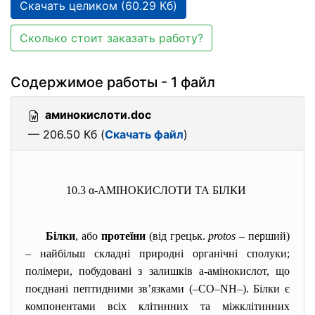
Скачать целиком (60.29 Кб)
Сколько стоит заказать работу?
Содержимое работы - 1 файл
аминокислоти.doc
— 206.50 Кб (
Скачать файл
)
10.3 α-АМІНОКИСЛОТИ ТА БІЛКИ
Білки
, або
протеїни
(від грецьк.
protos
– перший)
– найбільш складні природні органічні сполуки;
полімери, побудовані з залишків
a
-амінокислот, що
поєднані пептидними зв’язками (–CO–NH–). Білки є
компонентами всіх клітинних та міжклітинних