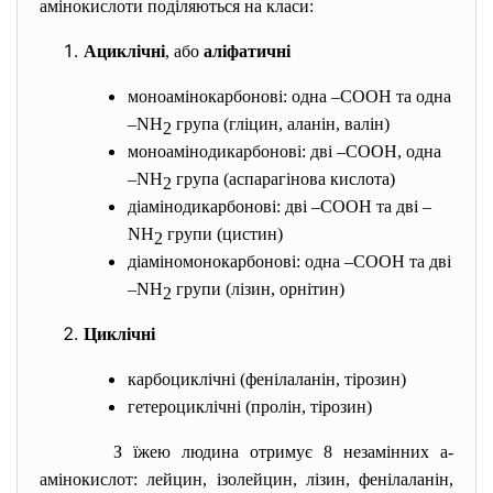
амінокислоти поділяються на класи:
Ациклічні
, або
аліфатичні
моноамінокарбонові: одна –СООН та одна
–NH
група (гліцин, аланін, валін)
2
моноамінодикарбонові: дві –СООН, одна
–NH
група (аспарагінова кислота)
2
діамінодикарбонові: дві –СООН та дві –
NH
групи (цистин)
2
діаміномонокарбонові: одна –СООН та дві
–NH
групи (лізин, орнітин)
2
Циклічні
карбоциклічні (фенілаланін, тірозин)
гетероциклічні (пролін, тірозин)
З їжею людина отримує 8 незамінних
a
-
амінокислот: лейцин, ізолейцин, лізин, фенілаланін,