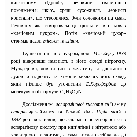
кислотному гідролізу речовини тваринного
походження: шкіру, хрящі,
сухожилля.
«Зернисті
кристали», що утворилися, були солодкими на смак.
Речовину, яка створювала ці кристали, він назвав
«клейовим цукром». Потім «клейовий цукор»
отримав назви
глікокол
та
гліцин
.
Те, що гліцин не є цукром, довів
Мульдер
у
1938
році відкривши наявність в його складі нітрогену.
Мульдер виділив гліцин з желатину за допомогою
лужного гідролізу та вперше визначив його склад,
який пізніше був уточнений
Е.Хорсфордом
до
молекулярної формули C
H
O
N.
2
5
2
Дослідженням
аспарагінової кислоти
та її аміну
аспарагіну
займався італійський хімік
Піріа
, який в
1848
році встановив, що аспарагін перетворюється в
аспарагінову кислоту при кип’ятінні з нітратною або
хлоридною кислотами, а сама кислота стійка до дії