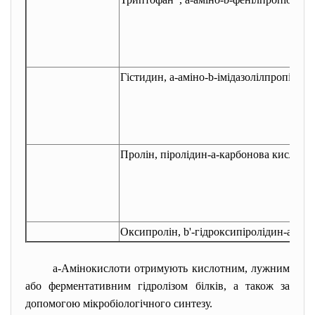
Гістидин,
a
-аміно-
b
-імідазолілпропіонов
Пролін, піролідин-
a
-карбонова кислота
Оксипролін,
b
'-гідроксипіролідин-
a
-
кар
a
-Амінокислоти отримують кислотним, лужним
або ферментативним гідролізом білків, а також за
допомогою мікробіологічного синтезу.