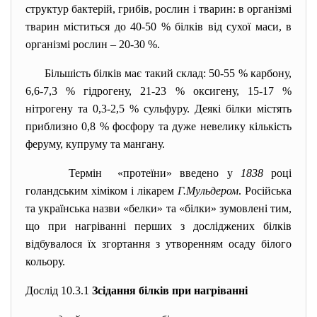
структур бактерій, грибів, рослин і тварин: в організмі
тварин міститься до 40-50 % білків від сухої маси, в
організмі рослин – 20-30 %.
Більшість білків має такий склад: 50-55 % карбону,
6,6-7,3 % гідрогену, 21-23 % оксигену, 15-17 %
нітрогену та 0,3-2,5 % сульфуру. Деякі білки містять
приблизно 0,8 % фосфору та дуже невелику кількість
феруму, купруму та мангану.
Термін «протеїни» введено у
1838
році
голандським хіміком і лікарем
Г.Мульдером
. Російська
та українська назви «белки» та «білки» зумовлені тим,
що при нагріванні перших з досліджених білків
відбувалося їх згортання з утворенням осаду білого
кольору.
Дослід 10.3.1
Зсідання білків при нагріванні