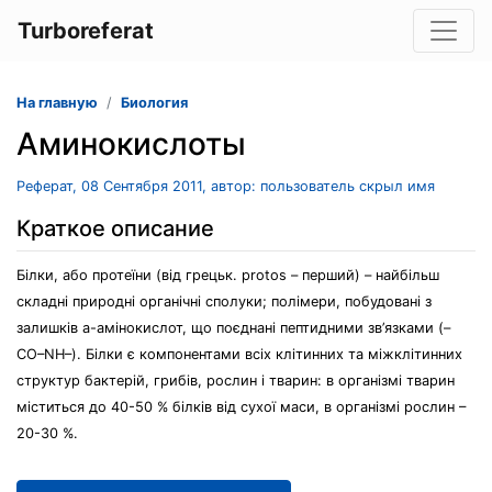
Turboreferat
На главную
Биология
Аминокислоты
Реферат, 08 Сентября 2011, автор: пользователь скрыл имя
Краткое описание
Білки, або протеїни (від грецьк. protos – перший) – найбільш
складні природні органічні сполуки; полімери, побудовані з
залишків a-амінокислот, що поєднані пептидними зв’язками (–
CO–NH–). Білки є компонентами всіх клітинних та міжклітинних
структур бактерій, грибів, рослин і тварин: в організмі тварин
міститься до 40-50 % білків від сухої маси, в організмі рослин –
20-30 %.