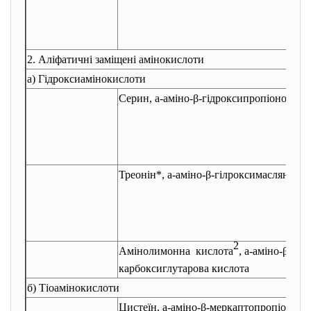
2. Аліфатичні заміщені
амінокислоти
а) Гідроксиамінокислоти
Серин,
a
-аміно-β-гідроксипропіонова к
Треонін*,
a
-аміно-β-гілроксимасляна ки
2
Амінолимонна кислота
,
a
-аміно-β-гід
карбоксиглутарова кислота
б) Тіоамінокислоти
Цистеїн,
a
-аміно-β-меркаптопропіонова