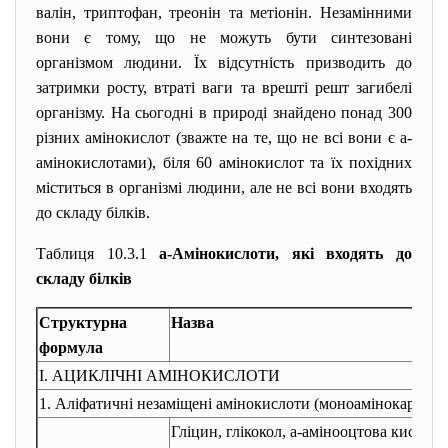
валін, триптофан, треонін та метіонін. Незамінними
вони є тому, що не можуть бути синтезовані
організмом людини. Їх відсутність призводить до
затримки росту, втраті ваги та
врешті решт загибелі
організму.
На сьогодні в природі знайдено понад 300
різних амінокислот (зважте на те, що не всі вони є
a
-
амінокислотами), біля 60 амінокислот та їх похідних
міститься в організмі людини, але не всі вони входять
до складу білків.
Таблиця 10.3.1
a
-Амінокислоти, які входять до
складу білків
Структурна
Назва
формула
І. АЦИКЛІЧНІ АМІНОКИСЛОТИ
1. Аліфатичні незаміщені
амінокислоти (моноамінокарбоно
Гліцин, глікокол,
a
-амінооцтова кислота