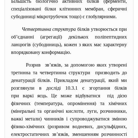
Більшість біологічно активних білків (ферменти,
спеціалізовані білки клітинних мембран, сферичні
субодиниці мікротрубочок тощо) є глобулярними.
Четвертинна структура
білків утворюється при
об’єднанні (агрегації) декількох поліпептидних
ланцюгів (субодиниць), кожен з яких має характерну
впорядковану конформацію.
Розрив зв’язків, за допомогою яких утворені
третинна та четвертинна структури призводить до
денатурації білків. Прикладом денатурації, який ми
розглянули в досліді 10.3.1 є згортання білків
при варкі яєць. Це може відбуватися під дією
фізичних (температура, опромінення) та хімічних
(мінеральні та органічні кислоти, луги, розчинники,
важкі метали) чинників і супроводжуватися зміною
фізико-хімічних (розривом водневих, дисульфідних,
електростатичних зв’язків, зменшенням розчинності