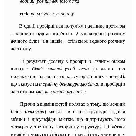
водний розчин яєчного білка
водний розчин желатину
В одній пробірці над полум'ям пальника протягом
1 хвилини будемо кип'ятити 2 мл водного розчину
яєчного білка, а в іншій – стільки ж водного розчину
желатину.
В результаті досліду в пробірці з яєчним білком
випадає
білий пластівцевий осад
(згадаємо про
походження назви цього класу органічних сполук!),
що вказує на
термічну денатурацію білка
, в пробірці з
желатином
змін не спостерігається
.
Причина відмінностей полягає в тому, що яєчний
білок (
альбумін
) містить в своєї структурі водневі
зв'язки і дисульфідні містки, що підтримують його
четвертну, третинну і вторинну структуру. Ці зв'язки
неміцні і можуть руйнуватися при дії ряду чинників, у