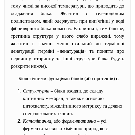
тому числі за високої температури, що приводить до
осадження білка. Желатин є гелеподібним
поліпептидом, який одержують при кип'ятінні у воді
фібрилярного білка колагену. Вторинна і, тим більше,
третинна структура у нього слабо виражені, тому
желатин в значно менш схильний до термічної
денатурації (терміні
«денатурація» та поняття про
первинну, вторинну та інші структури білка будуть
розкрити нижче).
Біологічними функціями білків (або протеїнів) є:
Структурна
– білки входять до складу
клітинних мембран, а також є основою
цитоскелету, міжклітинного матриксу та деяких
спеціалізованих тканин.
Каталітична,
або
ферментативна
– усі
ферменти за своєю хімічною природою є