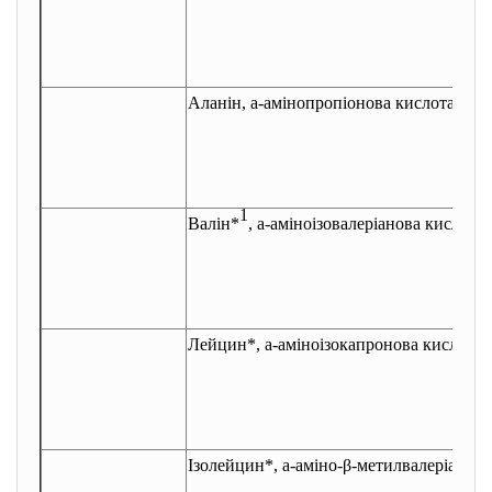
Аланін,
a
-амінопропіонова кислота
1
Валін*
,
a
-аміноізовалеріанова кислота
Лейцин*,
a
-аміноізокапронова кислота
Ізолейцин*,
a
-аміно-β-метилвалеріанова