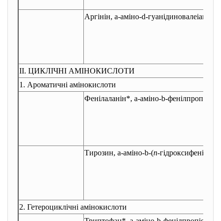
Аргінін,
a
-аміно-
d
-гуанідиновалеіанова
ІІ. ЦИКЛІЧНІ АМІНОКИСЛОТИ
1. Ароматичні амінокислоти
Фенілаланін*,
a
-аміно-
b
-фенілпропіонов
Тирозин,
a
-аміно-
b
-(
п
-гідроксифеніл)-
пр
2. Гетероциклічні амінокислоти
Триптофан*,
a
-аміно-
b
-фенілпропіонова