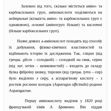
Залежно від того, скільки міститься аміно- та
карбоксильних груп, амінокислоти поділяються на
нейтральні
(кількість аміно- та карбоксильних груп є
однаковою),
основні
(аміногруп більше) та
кислотні
(більше карбоксильних груп).
Назви деяких
a
-амінокислот походять від способу
їх добування, фізико-хімічних властивостей та
відбивають історію їх дослідження. Так, гліцин (від
грецьк.
glicos
– солодкий) – солодкий на смак, серин
(від лат.
serius
– шовковистий) – входить до складу
булка фіброїну шовку, тирозин (від грецьк.
tyros
– сир)
було виділено з сиру, а аспарагінову кислоту – з
ростків рослини холодок (
Asparagus officinalis
) родини
Asparagaceae.
Першу амінокислоту виділив у
1820
році
французький хімік
А. Браконно
. Він піддав