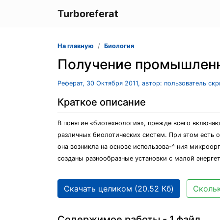
Turboreferat
На главную
Биология
Получение промышлен
Реферат, 30 Октября 2011, автор: пользователь ск
Краткое описание
В понятие «биотехнология», прежде всего включа
различных биолотических систем. При этом есть 
она возникла на основе использова-^ ния микроо
созданы разнообразные установки с малой энерге
Скачать целиком (20.52 Кб)
Скольк
Содержимое работы - 1 файл