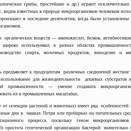
копические грибы, простейшие и др.) играют исключительно
с. видов известных в природе микроорганизмов человеком исполь
произошел в последние десятилетия, когда были установлены
рганизмов.
 органических веществ — аминокислот, белков, антибиотиков,
., широко используемых в разных областях промышленно
оизводство спирта, молочных продуктов, виноделие и мн
предъявляет к продуцентам различных соединений жесткие т
, использование для
жизнедеятельности дешевых субстратов 
той промышленности — умение создавать микрооргани
зовать их в промышленных масштабах.
 от селекции растений и животных) имеет ряд особенностей: 
танные дни в чашках Петри или пробирках на питательных сре
тационного процесса, поскольку геном
микроорганизмо
 простота генетической организации бактерий: значительно 