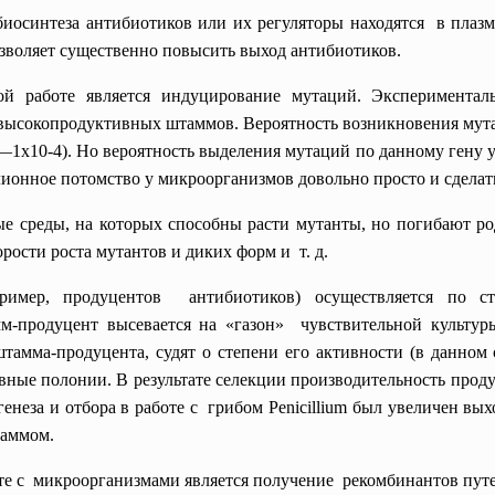
иосинтеза антибиотиков или их регуляторы находятся в плазм
зволяет существенно повысить выход антибиотиков.
й работе является индуцирование мутаций. Экспериментал
высокопродуктивных штаммов. Вероятность возникновения мута
6—1x10-4). Но вероятность выделения мутаций по данному гену у
ионное потомство у микроорганизмов довольно просто и сделат
 среды, на которых способны расти мутанты, но погибают ро
орости роста мутантов и диких форм и т. д.
ример, продуцентов антибиотиков) осуществляется по с
-продуцент высевается на «газон» чувствительной культуры
амма-продуцента, судят о степени его активности (в данном 
вные полонии. В результате селекции производительность прод
енеза и отбора в работе с грибом Penicillium был увеличен в
таммом.
е с микроорганизмами является получение рекомбинантов путе