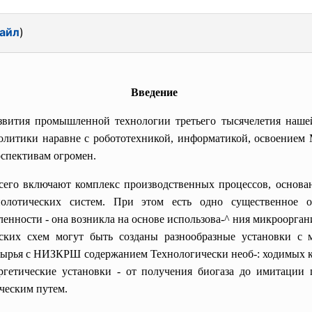
айл
)
Введение
вития промышленной технологии третьего тысячелетия наше
политики наравне с робототехникой, информатикой, освоением
рспективам огромен.
сего включают комплекс производственных процессов, основан
олотических систем. При этом есть одно существенное о
нности - она возникла на основе использова-^ ния микроорга
ских схем могут быть созданы разнообразные установки с 
и сырья с НИЗКРШ содержанием Технологически необ-: ходимых 
ергетические установки - от получения биогаза до имитации 
ческим путем.