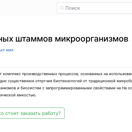
ных штаммов микроорганизмов
рыл имя
ют комплекс производственных процессов, основанных на использова
одно существенное отлргчие биотехнологий от традиционной микро
рганизмов и биосистем с запрограммированными свойствами на На о
тической емкостью.
о стоит заказать работу?