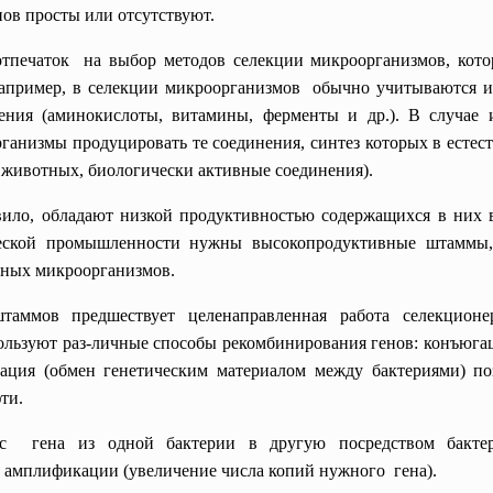
нов просты или отсутствуют.
отпечаток на выбор методов селекции микроорганизмов, кото
апример, в селекции микроорганизмов обычно учитываются и
нения (аминокислоты, витамины, ферменты и др.). В случае
рганизмы продуцировать те соединения, синтез которых в есте
 животных, биологически активные соединения).
ило, обладают низкой продуктивностью содержащихся в них в
еской промышленности нужны высокопродуктивные штаммы, 
одных микроорганизмов.
аммов предшествует целенаправленная работа селекционе
ользуют раз-личные способы рекомбинирования генов: конъюг
ация (обмен генетическим материалом между бактериями) поз
ти.
ос гена из одной бактерии в другую посредством бактер
и амплификации (увеличение числа копий нужного гена).