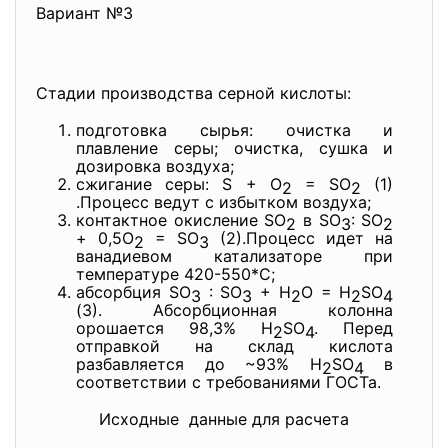
Вариант №3
Стадии производства серной кислоты:
подготовка сырья: очистка и
плавление серы; очистка, сушка и
дозировка воздуха;
сжигание серы: S + O
= SO
(1)
2
2
.Процесс ведут с избытком воздуха;
контактное окисление SO
в SO
: SO
2
3
2
+ 0,5O
= SO
(2).Процесс идет на
2
3
ванадиевом катализаторе при
температуре 420-550*С;
абсорбция SO
: SO
+ H
O = H
SO
3
3
2
2
4
(3). Абсорбционная колонна
орошается 98,3% H
SO
. Перед
2
4
отправкой на склад кислота
разбавляется до ~93% H
SO
в
2
4
соответствии с требованиями ГОСТа.
Исходные данные для расчета