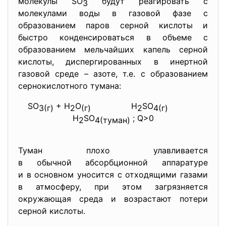
молекулы SO
будут реагировать с
3
молекулами воды в газовой фазе с
образованием паров серной кислоты и
быстро конденсироваться в объеме с
образованием мельчайших капель серной
кислоты, диспергированных в инертной
газовой среде – азоте, т.е. с образованием
сернокислотного тумана:
SO
+ H
O
H
SO
3(г)
2
(г)
2
4(г)
H
SO
; Q>0
2
4(туман)
Туман плохо улавливается
в обычной абсорбционной
аппаратуре
и в основном уносится с отходящими газами
в атмосферу, при этом загрязняется
окружающая среда и возрастают потери
серной кислоты.