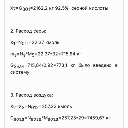
X
=G
=2162.2 кг 92.5% серной кислоты
7
301
2. Расход серы:
X
=N
=22.37 кмоль
1
011
m
=N
*M
=22.37*32=715.84 кг
s
s
S
G
=715,84/0,92=778,1 кг было введено в
Sнач
систему
3. Расход воздуха:
X
=X
=N
=257.23 кмоль
2
3
012
G
=N
*M
=257,23*29=
7459,67 кг
возд
возд
возд