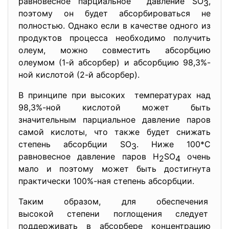
равновесное парциальное давление SO
,
3
поэтому он будет абсорбироваться не
полностью. Однако если в качестве одного из
продуктов процесса необходимо получить
олеум, можно совместить абсорбцию
олеумом (1-й абсорбер) и абсорбцию 98,3%-
ной кислотой (2-й абсорбер).
В принципе при высоких температурах над
98,3%-ной кислотой может быть
значительным парциальное давление паров
самой кислоты, что также будет снижать
степень абсорбции SO
. Ниже 100*С
3
равновесное давление паров H
SO
очень
2
4
мало и поэтому может быть достигнута
практически 100%-ная степень абсорбции.
Таким образом, для обеспечения
высокой степени поглощения следует
поддерживать в абсорбере концентрацию