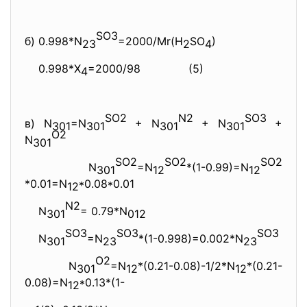
SO3
б) 0.998*N
=2000/Mr(H
SO
)
23
2
4
0.998*X
=2000/98 (5)
4
SO2
N2
SO3
в) N
=N
+ N
+ N
+
301
301
301
301
O2
N
301
SO2
SO2
SO2
N
=N
*(1-0.99)=N
301
12
12
*0.01=N
*0.08*0.01
12
N2
N
= 0.79*N
301
012
SO3
SO3
SO3
N
=N
*(1-0.998)=0.
002*N
301
23
23
O2
N
=N
*(0.21-0.08)-1/2*N
*(0.21-
301
12
12
0.08)=N
*0.13*(1-
12