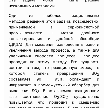
Эта задача может быть решена
несколькими методами.
Один из наиболее рациональных
методов решения этой задачи, повсеместно
применяемой в сернокислотной
промышленности, - метод двойного
контактирования и двойной абсорбции
(ДКДА). Для смещения равновесия вправо и
увеличения выхода процесса, а также для
увеличения скорости процесса процесс
проводят по этому методу. Его сущность
состоит в том, что реакционную смесь, в
которой степень превращения SO
2
составляет 90 – 95%, охлаждают и
направляют в промежуточный абсорбер для
выделения SO
. В оставшемся реакционном
3
газе соотношение O
:SO
существенно
2
2
повышается, что приводит к смещению