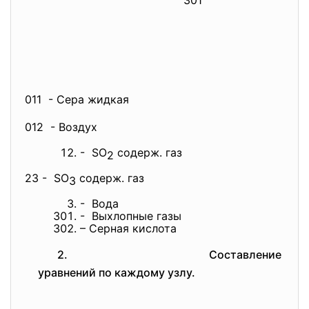
301
011 - Сера жидкая
012 - Воздух
- SO
содерж. газ
2
23 - SO
содерж. газ
3
- Вода
- Выхлопные газы
– Серная кислота
2. Составление
уравнений по каждому узлу.