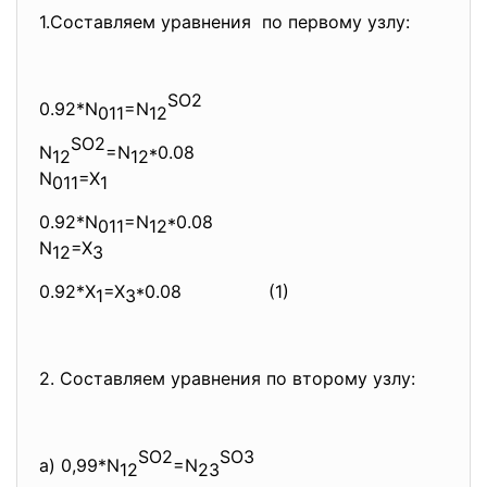
1.Составляем уравнения по первому узлу:
SO2
0.92*N
=N
011
12
SO2
N
=N
*0.08
12
12
N
=X
011
1
0.92*N
=N
*0.08
011
12
N
=X
12
3
0.92*X
=X
*0.08 (1)
1
3
2. Составляем уравнения по второму узлу:
SO2
SO3
а) 0,99*N
=N
12
23