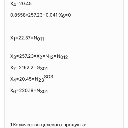
X
=20.45
4
0.8558*257.23+0.041-X
=0
6
X
=22.37=N
1
011
X
=257.23=X
=N
=N
3
2
12
012
X
=2162.2=G
7
301
SO3
X
=20.45=N
4
23
X
=220.18=N
6
301
1.Количество целевого продукта: