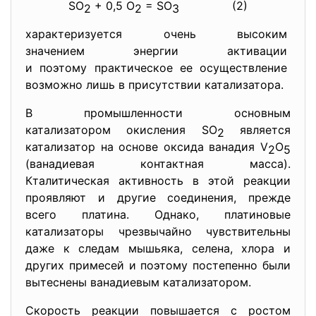
SO
+ 0,5 O
= SO
(2)
2
2
3
характеризуется очень высоким
значением энергии активации
и поэтому практическое ее осуществление
возможно лишь в присутствии катализатора.
В промышленности основным
катализатором окисления SO
является
2
катализатор на основе оксида ванадия V
O
2
5
(ванадиевая контактная масса).
Кталитическая активность в этой реакции
проявляют и другие соединения, прежде
всего платина. Однако, платиновые
катализаторы чрезвычайно чувствительны
даже к следам мышьяка, селена, хлора и
других примесей и поэтому постепенно были
вытеснены ванадиевым катализатором.
Скорость реакции повышается с ростом