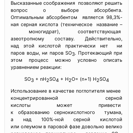
Высказанные соображения позволяют решить
вопрос о выборе абсорбента.
Оптимальным абсорбентом является 98,3%-
ная серная кислота (техническое название –
моногидрат), соответствующая
азеотропному составу. Действительно,
над этой кислотой практически нет ни
паров воды, ни паров SO
. Протекающий при
3
этом процесс можно условно описать
уравнением реакции:
SO
+ nH
SO
+ H
O= (n+1) H
SO
3
2
4
2
2
4
Использование в качестве поглотителя менее
концентрированной серной
кислоты может привести
к образованию сернокислотного тумана,
а над 100%-ной серной кислотой
или олеумом в паровой фазе довольно велико