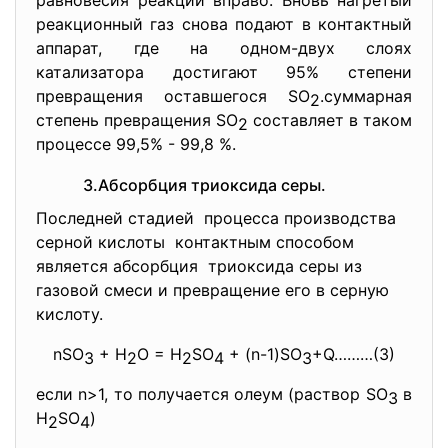
равновесия реакции вправо. Вновь нагретый
реакционный газ снова подают в контактный
аппарат, где на одном-двух слоях
катализатора достигают 95% степени
превращения оставшегося SO
.суммарная
2
степень превращения SO
составляет в таком
2
процессе 99,5% - 99,8 %.
3.Абсорбция триоксида серы.
Последней стадией процесса производства
серной кислоты контактным способом
является абсорбция триоксида серы из
газовой смеси и превращение его в серную
кислоту.
nSO
+ H
O = H
SO
+ (n-1)SO
+Q………(3)
3
2
2
4
3
если n>1, то получается олеум (раствор SO
в
3
H
SO
)
2
4