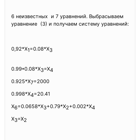
6 неизвестных и 7 уравнений. Выбрасываем
уравнение (3) и получаем систему уравнений:
0,92*X
=0.08*X
1
3
0.99*0.08*X
=X
3
4
0.925*X
=2000
7
0.998*X
=20.41
4
X
=0.0658*X
+0.79*X
+0.002*X
6
3
2
4
X
=X
3
2