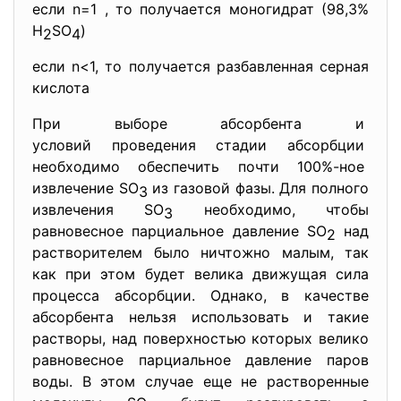
если n=1 , то получается моногидрат (98,3%
H
SO
)
2
4
если n<1, то получается разбавленная серная
кислота
При выборе абсорбента и
условий проведения стадии абсорбции
необходимо обеспечить почти 100%-ное
извлечение SO
из газовой фазы. Для полного
3
извлечения SO
необходимо, чтобы
3
равновесное парциальное давление SO
над
2
растворителем было ничтожно малым, так
как при этом будет велика движущая сила
процесса абсорбции. Однако, в качестве
абсорбента нельзя использовать и такие
растворы, над поверхностью которых велико
равновесное парциальное давление паров
воды. В этом случае еще не растворенные