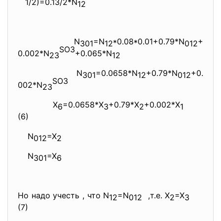
1/2)=0.13/2*N
12
N
=N
*0.08*0.01+0.79*N
+
301
12
012
SO3
0.002*N
+0.065*N
23
12
N
=0.0658*N
+0.79*N
+0.
301
12
012
SO3
002*N
23
X
=0.0658*X
+0.79*X
+0.002*X
6
3
2
1
(6)
N
=X
012
2
N
=X
301
6
Но надо учесть , что N
=N
,т.е. X
=X
12
012
2
3
(7)