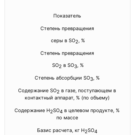
Показатель
Степень превращения
серы в SO
, %
2
Степень превращения
SO
в SO
, %
2
3
Степень абсорбции SO
, %
3
Содержание SO
в газе, поступающем в
2
контактный аппарат, % (по объему)
Содержание H
SO
в целевом продукте, %
2
4
по массе
Базис расчета, кг H
SO
2
4