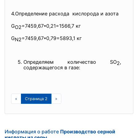
4.Определение расхода кислорода и азота
G
=7459,67*0,21=1566,7 кг
O2
G
=7459,67*0,79=5893,1 кг
N2
Определяем количество SO
,
2
содержащегося в газе:
«
Страница 2
»
Информация о работе
Производство серной
кислоты из серы