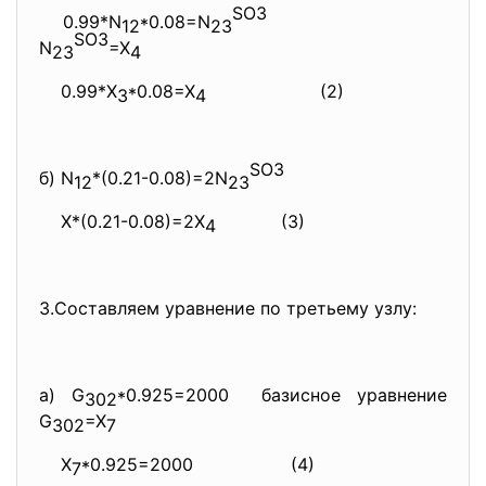
SO3
0.99*N
*0.08=N
12
23
SO3
N
=X
23
4
0.99*X
*0.08=X
(2)
3
4
SO3
б) N
*(0.21-0.08)=2N
12
23
X*(0.21-0.08)=2X
(3)
4
3.Составляем уравнение по третьему узлу:
а) G
*0.925=2000 базисное уравнение
302
G
=X
302
7
X
*0.925=2000 (4)
7