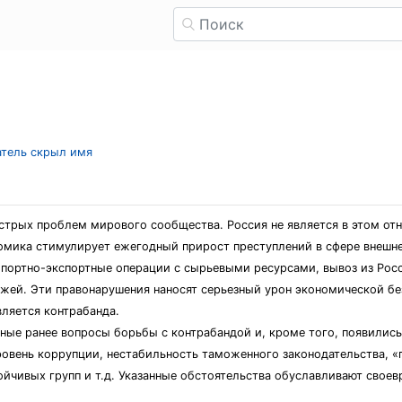
атель скрыл имя
острых проблем мирового сообщества. Россия не является в этом от
ономика стимулирует ежегодный прирост преступлений в сфере внешн
ортно-экспортные операции с сырьевыми ресурсами, вывоз из Росси
ежей. Эти правонарушения наносят серьезный урон экономической бе
ляется контрабанда.
нные ранее вопросы борьбы с контрабандой и, кроме того, появилис
ровень коррупции, нестабильность таможенного законодательства, «
ойчивых групп и т.д. Указанные обстоятельства обуславливают свое