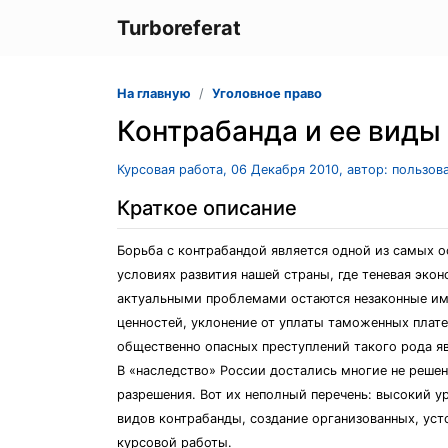
Turboreferat
На главную
Уголовное право
Контрабанда и ее виды
Курсовая работа, 06 Декабря 2010, автор: пользов
Краткое описание
Борьба с контрабандой является одной из самых 
условиях развития нашей страны, где теневая эк
актуальными проблемами остаются незаконные имп
ценностей, уклонение от уплаты таможенных плат
общественно опасных преступлений такого рода яв
В «наследство» России достались многие не реше
разрешения. Вот их неполный перечень: высокий у
видов контрабанды, создание организованных, уст
курсовой работы.