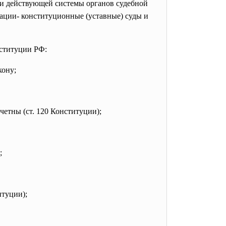
и действующей системы органов судебной
рации- конституционные (уставные) суды и
ституции РФ:
кону;
четны (ст. 120 Конституции);
;
итуции);