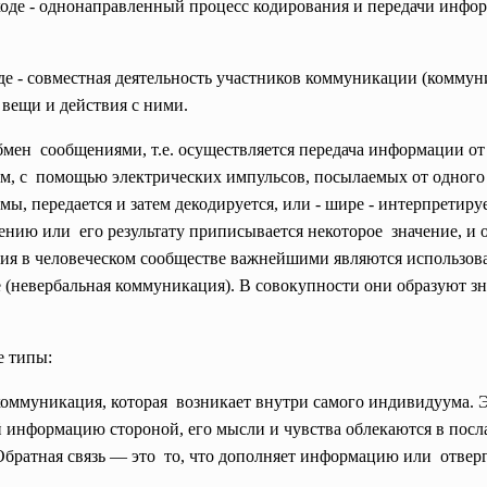
оде - однонаправленный процесс кодирования и передачи инфо
е - совместная деятельность участников коммуникации (коммуни
 вещи и действия с ними.
мен сообщениями, т.е. осуществляется передача информации от 
ем, с помощью электрических
импульсов, посылаемых от одного 
, передается и затем декодируется, или - шире - интерпретир
едению или его результату приписывается некоторое значение, и
ния в человеческом сообществе важнейшими являются использов
 (невербальная коммуникация). В совокупности они образуют
 типы:
ммуникация, которая возникает внутри самого индивидуума. Эт
информацию стороной, его мысли и чувства облекаются в послан
Обратная связь — это то, что дополняет информацию или отверг