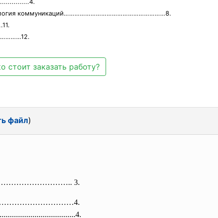
.............4.
 типология коммуникаций…………………………………………………8.
11.
……………12.
о стоит заказать работу?
ть файл
)
……………………
…….. 3.
…………………………………4.
....
..............................
.....4.