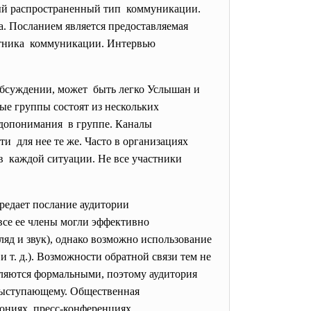
ый распространенный тип коммуникации.
. Посланием является предоставляемая
астника коммуникации. Интервью
обсуждении, может быть легко Услышан и
ые группы состоят из нескольких
допонимания в группе. Каналы
и для нее те же. Часто в организациях
 в каждой ситуации. Не все участники
едает послание аудитории
все ее члены могли эффективно
ляд и звук), однако возможно использование
 т. д.). Возможности обратной связи тем не
вляются формальными, поэтому аудитория
выступающему. Общественная
ониях, пресс-конференциях.