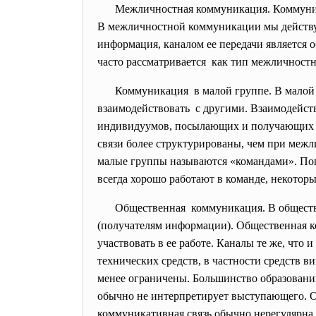
Межличностная коммуникация. Коммуник
В межличностной коммуникации мы действу
информация, каналом ее передачи является 
часто рассматривается как тип межличност
Коммуникация в малой группе. В малой
взаимодействовать с другими. Взаимодейств
индивидуумов, посылающих и получающих и
связи более структурированы, чем при межл
малые группы называются «командами». Попу
всегда хорошо работают в команде, некотор
Общественная коммуникация. В общест
(получателям информации). Общественная к
участвовать в ее работе. Каналы те же, чт
технических средств, в частности средств в
менее ограничены. Большинство образований
обычно не интерпретирует выступающего. О
коммуникативная связь обычно нерегулярна.