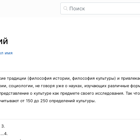
ий
ыл имя
ие традиции (философия истории, философия культуры) и привлекае
рии, социологии, не говоря уже о науках, изучающих различные форм
редставление о культуре как предмете своего исследования. Так что
читывают от 150 до 250 определений культуры.
3.
…4.