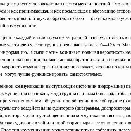
ация с другим человеком называется межличностной. Это сам
ем и как принимающая, и как посылающая информацию сторона
обычно взгляд или звук, а обратной связью — ответ каждого уч
ной
коммуникации.
 группе каждый индивидуум имеет равный шанс участвовать в 
ие усложняется, если группа превышает размер 10—12 чел. Мал
нформацию. В связи с этим возникает большая вероятность
не
ичностном общении, однако каналы обратной связи и возможност
лярность команд в организациях не означает, что они полезны
ые могут лучше функционировать самостоятельно. |
венной коммуникации выступающий (источник информации) пер
оммуникация возникает, когда группа слишком большая, чтобы 
о и при межличностном общении или общении в малой группе (взг
изуального воздействия на аудиторию (диаграммы, диапроекторы и
, в которых действует общественная коммуникативная связь, я
днако аудитория в той или иной форме выражает отношение к 
 Этот тип коммуникации может возникнуть на собраниях, церем