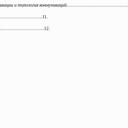
икации и типология коммуникаций…
………………………………
…………………
………..11.
ры…………………………………12.