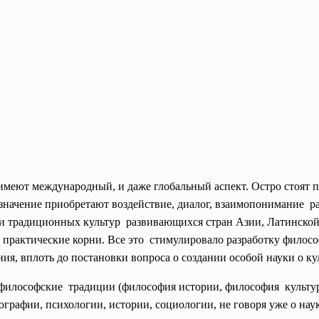
имеют международный, и даже глобальный аспект. Остро стоят 
е значение приобретают воздействие, диалог, взаимопонимание р
и традиционных культур развивающихся стран Азии, Латинско
е практические корни. Все это стимулировало разработку филос
ния, вплоть до постановки вопроса о создании особой науки о ку
философские традиции (философия истории, философия культур
тнографии, психологии, истории, социологии, не говоря уже о н