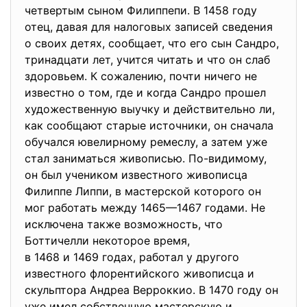
четвертым сыном Филиппепи. В 1458 году
отец, давая для налоговых записей сведения
о своих детях, сообщает, что его сын Сандро,
тринадцати лет, учится читать и что он слаб
здоровьем. К сожалению, почти ничего не
известно о том, где и когда Сандро прошел
художественную выучку и действительно ли,
как сообщают старые источники, он сначала
обучался ювелирному ремеслу, а затем уже
стал заниматься живописью. По-видимому,
он был учеником известного живописца
Филиппе Липпи, в мастерской которого он
мог работать между 1465—1467 годами. Не
исключена также возможность, что
Боттичелли некоторое время,
в 1468 и 1469 годах, работал у другого
известного флорентийского живописца и
скульптора Андреа Верроккио. В 1470 году он
уже имел собственную мастерскую и