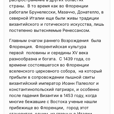
страны. В то время как во Флоренции
работали Брунелесски, Мазаччо, Донателло, в
северной Италии еще были живы традиции
византийского и готического искусства, лишь
постепенно вытесняемые Ренессансом.
Главным очагом раннего Возрождения была
Флоренция. Флорентийская культура
первой половины и середины XV века
разнообразна и богата. С 1439 года, со
времени состоявшегося во Флоренции
вселенского церковного собора, на который
прибыли в сопровождении пышной свиты
византийский император Иоанн Палеолог и
константинопольский патриарх, и особенно
после падения Византии в 1453 году, когда
многие бежавшие с Востока ученые нашли
прибежище во Флоренции, город этот
становится одним из главных в Италии