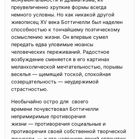
преувеличенно хрупкие формы всегда
немного условны. Но как никакой другой
живописец XV века Боттичелли был наделен
способностью к тончайшему поэтическому
осмыслению жизни. Он впервые сумел
передать едва уловимые нюансы
человеческих переживаний. Радостное
возбуждение сменяется в его картинах
меланхолической мечтательностью, порывы
веселья — щемящей тоской, спокойная
созерцательность — неудержимой
страстностью.
Необычайно остро для своего
времени почувствовал Боттичелли
непримиримые противоречия
жизни — противоречия социальные и
противоречия своей собственной творческой
личности, — и это наложило яркий отпечаток