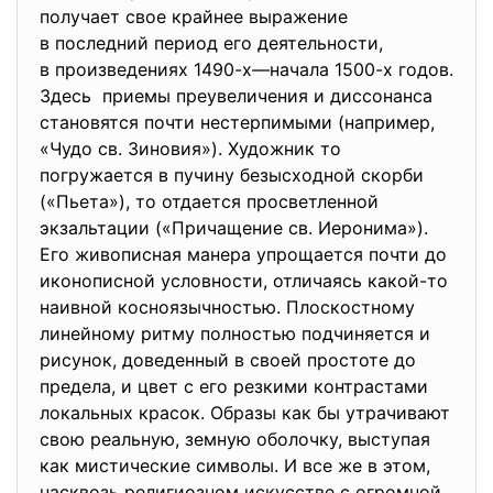
получает свое крайнее выражение
в последний период его деятельности,
в произведениях 1490-х—начала 1500-х годов.
Здесь приемы преувеличения и диссонанса
становятся почти нестерпимыми (например,
«Чудо св. Зиновия»). Художник то
погружается в пучину безысходной скорби
(«Пьета»), то отдается просветленной
экзальтации («Причащение св. Иеронима»).
Его живописная манера упрощается почти до
иконописной условности, отличаясь какой-то
наивной косноязычностью. Плоскостному
линейному ритму полностью подчиняется и
рисунок, доведенный в своей простоте до
предела, и цвет с его резкими контрастами
локальных красок. Образы как бы утрачивают
свою реальную, земную оболочку, выступая
как мистические символы. И все же в этом,
насквозь религиозном искусстве с огромной