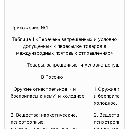
Приложение №1
Таблица 1 «Перечень запрещенных и условно
допущенных к пересылке товаров в
международных почтовых отправлениях»
Товары, запрещенные и условно допущенн
В Россию
И
1.Оружие огнестрельное ( и
1. Оружие огне
боеприпасы к нему) и холодное
и боеприпасы к
холодное, вои
2. Вещества: наркотические,
2. Вещества: н
психотропные,
психотропные,
радиоактивные, взрывчатые,
радиоактивные