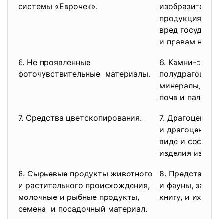
системы «Еврочек».
изобразитель
продукция, мо
вред государ
и правам насел
6. Не проявленные
6. Камни-само
фоточувствительные материалы.
полудрагоценн
минералы, гор
почв и палеонт
7. Средства цветокопирования.
7. Драгоценны
и драгоценные
виде и состоя
изделия из нег
8. Сырьевые продукты животного
8. Представит
и растительного происхождения,
и фауны, зане
молочные и рыбные продукты,
книгу, и их де
семена и посадочный материал.