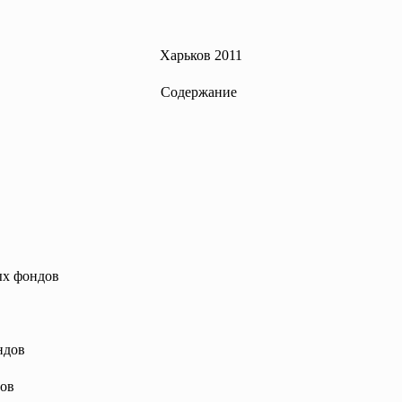
Харьков 2011
Содержание
ых
фондов
ндов
ивов