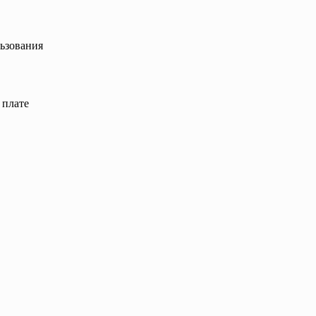
ьзования
й плате
й