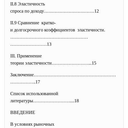
II.8 Эластичность
спроса по доходу……………………………12
II.9 Сравнение кратко-
и долгосрочного коэффициентов эластичности.
……………………………………………
……………………13
III. Применение
теории эластичности……………………...
15
Заключение………………………………………………
……
………..17
Список использованной
литературы……………………....18
ВВЕДЕНИЕ
В условиях рыночных