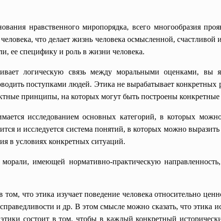
ования нравственного миропорядка, всего многообразия прояв
 человека, что делает жизнь человека осмысленной, счастливой 
, ее специфику и роль в жизни человека.
ливает логическую связь между моральными оценками, вы я
водить поступками людей. Этика не вырабатывает конкретных р
актные принципы, на которых могут быть построены конкретные
нимается исследованием основных категорий, в которых можн
оится и исследуется система понятий, в которых можно выразить
ия в условиях конкретных ситуаций.
и морали, имеющей нормативно-практическую направленность
в том, что этика изучает поведение человека относительно цен
есправедливости и др. В этом смысле можно сказать, что этика 
 этики состоит в том, чтобы в каждый конкретный исторически