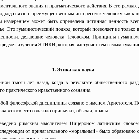
ментального знания и прагматического действия. В его рамках 
подход связан с преимущественным интересом к человеку как к ц
им измерением может быть определена истинная ценность все
стье. Это гуманистический подход, который позволяет не только 
енности, делающие человека Человеком. Принципы гуманизма,
ет предмет изучения ЭТИКИ, которая выступает тем самым гуман
1. Этика как наука
ной тысяч лет назад, когда в результате общественного разд
го практического нравственного сознания.
обой философской дисциплины связано с именем Аристотеля. По
ова «этос», что означало привычки, обычаи, нравы.
ереведено римским мыслителем Цицероном латинским словом
оследующем от прилагательного «моральный» было образовано су
реческого термина «этика».