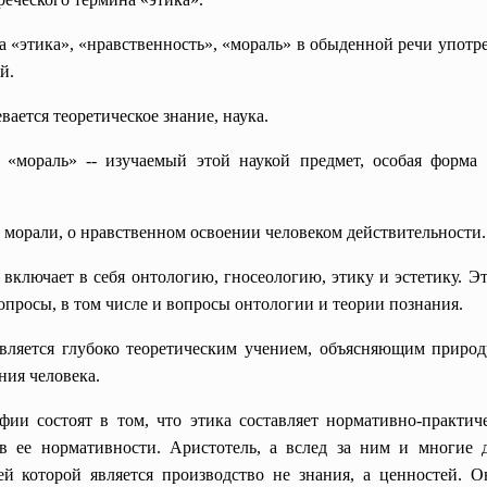
ва «этика», «нравственность», «мораль» в обыденной речи упот
й.
ается теоретическое знание, наука.
 «мораль» -- изучаемый этой наукой предмет, особая форма 
о морали, о нравственном освоении человеком действительности.
 включает в себя онтологию, гносеологию, этику и эстетику. Э
просы, в том числе и вопросы онтологии и теории познания.
вляется глубоко теоретическим учением, объясняющим приро
ия человека.
ии состоят в том, что этика составляет нормативно-практич
 в ее нормативности. Аристотель, а вслед за ним и многие 
й которой является производство не знания, а ценностей. О