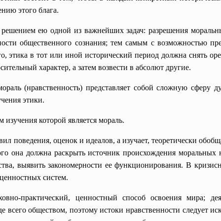
ению этого блага.
с решением ею одной из важнейших задач: разрешения мораль
ности общественного сознания; тем самым с возможностью пр
го, этика в тот или иной исторический период должна снять ор
сительный характер, а затем возвести в абсолют другие.
 мораль (нравственность) представляет собой сложную сферу 
учения этики.
м изучения которой является мораль.
ил поведения, оценок и идеалов, а изучает, теоретически обобщ
ого она должна раскрыть источник происхождения моральных 
ства, выявить закономерности ее функционирования. В кризис
ценностных систем.
ховно-практический, ценностный способ освоения мира; деят
е всего обществом, поэтому истоки нравственности следует иск