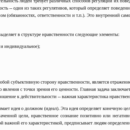
тельность людей требует различных способов регуляции их пове
ность -- один из таких регулятивов, который определяет повед
ном (обязанностях, ответственности и т.п.). Это внутренний са
выделяет в структуре нравственности следующие элементы:
 и индивидуальное);
 собой субъективную сторону нравственности, является отражен
о явления с точки зрения его ценности. Главная задача заключае
ношение к действительности -- важная характеристика нравствен
мает идея о должном (идеал). Эта идея определяет конечную цел
аченной цели, нравственное сознание позитивно или негатив
дной важной его характеристикой, предписывает людям определенн