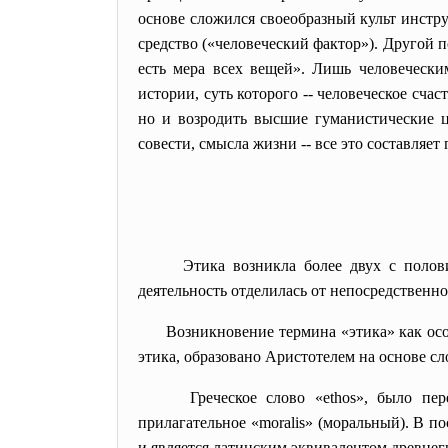
основе сложился своеобразный культ инстру
средство («человеческий фактор»). Другой 
есть мера всех вещей». Лишь человеческ
истории, суть которого -- человеческое сча
но и возродить высшие гуманистические ц
совести, смысла жизни -- все это составля
Этика возникла более двух с полови
деятельность отделилась от непосредственно
Возникновение термина «этика» как ос
этика, образовано Аристотелем на основе сл
Греческое слово «ethos», было п
прилагательное «moralis» (моральный). В п
и является латинским эквивалентом древнег