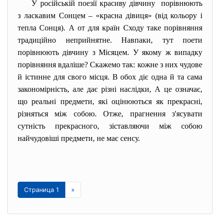
У російській поезії красиву дівчину порівнюють
з ласкавим Сонцем – «красна дівиця» (від кольору і
тепла Сонця). А от для країн Сходу таке порівняння
традиційно неприйнятне. Навпаки, тут поети
порівнюють дівчину з Місяцем. У якому ж випадку
порівняння вдаліше? Скажемо так: кожне з них чудове
й істинне для свого місця. В обох діє одна й та сама
закономірність, але дає різні наслідки, А це означає,
що реальні предмети, які оцінюються як прекрасні,
різняться між собою. Отже, прагнення з'ясувати
сутність прекрасного, зіставляючи між собою
найчудовіші предмети, не має сенсу.
Страница 1
»