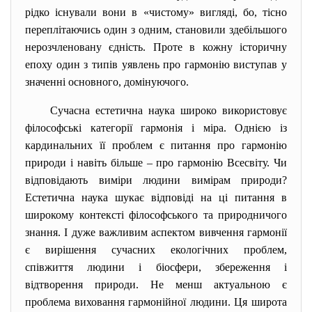
рідко існували вони в «чистому» вигляді, бо, тісно
переплітаючись один з одним, становили здебільшого
нерозчленовану єдність. Проте в кожну історичну
епоху один з типів уявлень про гармонію виступав у
значенні основного, домінуючого.
Сучасна естетична наука широко використовує
філософські категорії гармонія і міра. Однією із
кардинальних її проблем є питання про гармонію
природи і навіть більше – про гармонію Всесвіту. Чи
відповідають виміри людини вимірам природи?
Естетична наука шукає відповіді на ці питання в
широкому контексті філософського та природничого
знання. І дуже важливим аспектом вивчення гармонії
є вирішення сучасних екологічних проблем,
співжиття людини і біосфери, збереження і
відтворення природи. Не менш актуальною є
проблема виховання гармонійної людини. Ця широта