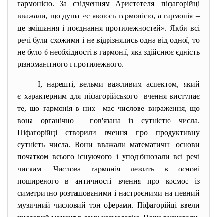
гармонією. За свідченням Аристотеля, піфагорійці
вважали, що душа «є якоюсь гармонією, а гармонія –
це змішання і поєднання протилежностей». Якби всі
речі були схожими і не відрізнялись одна від одної, то
не було б необхідності в гармонії, яка здійснює єдність
різноманітного і протилежного.
І, нарешті, вельми важливим аспектом, який
є характерним для
піфагорійського вчення виступає
те, що гармонія в них має числове вираження, що
вона органічно пов'язана із сутністю числа.
Піфагорійці створили вчення про продуктивну
сутність числа. Вони вважали математичні основи
початком всього існуючого і уподібнювали всі речі
числам. Числова гармонія лежить в основі
поширеного в античності вчення про космос із
симетрично розташованими і настроєними на певний
музичний числовий тон сферами. Піфагорійці ввели