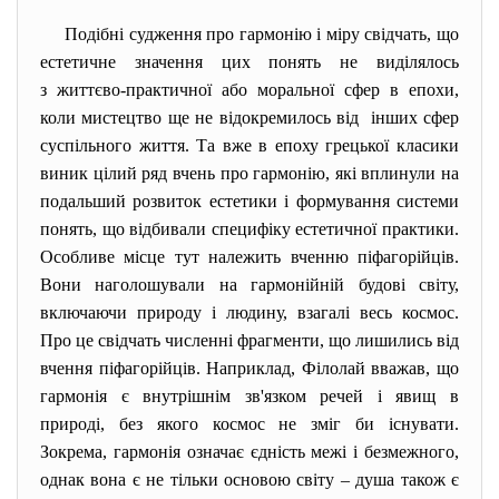
Подібні судження про гармонію і міру свідчать, що
естетичне значення цих понять не виділялось
з життєво-практичної або моральної сфер в епохи,
коли мистецтво ще не відокремилось від інших сфер
суспільного життя. Та вже в епоху грецької класики
виник цілий ряд вчень про гармонію, які вплинули на
подальший розвиток естетики і формування системи
понять, що відбивали специфіку естетичної практики.
Особливе місце тут належить вченню піфагорійців.
Вони наголошували на гармонійній будові світу,
включаючи природу і людину, взагалі весь космос.
Про це свідчать численні фрагменти, що лишились від
вчення піфагорійців. Наприклад, Філолай вважав, що
гармонія є внутрішнім зв'язком речей і явищ в
природі, без якого космос не зміг би існувати.
Зокрема, гармонія означає єдність межі і безмежного,
однак вона є не тільки основою світу – душа також є