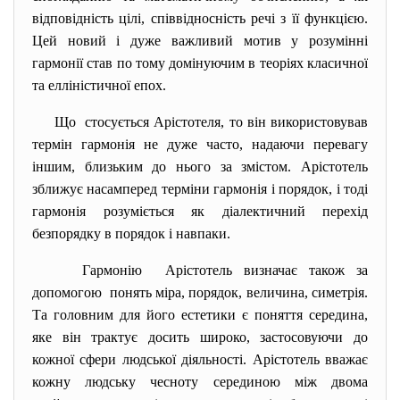
відповідність цілі, співвідносність речі з її функцією.
Цей новий і дуже важливий мотив у розумінні
гармонії став по тому домінуючим в теоріях класичної
та елліністичної епох.
Що стосується Арістотеля, то він використовував
термін гармонія не дуже часто, надаючи перевагу
іншим, близьким до нього за змістом. Арістотель
зближує насамперед терміни гармонія і порядок, і тоді
гармонія розуміється як діалектичний перехід
безпорядку в порядок і навпаки.
Гармонію Арістотель визначає також за
допомогою понять міра, порядок, величина, симетрія.
Та головним для його естетики є поняття середина,
яке він трактує досить широко, застосовуючи до
кожної сфери людської діяльності. Арістотель вважає
кожну людську чесноту серединою між двома