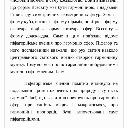
числовий момент в саму космологію. Вони визнавали,
що форма Всесвіту має бути гармонійною, і надавали
їй вигляду симетричних геометричних фігур: Землі –
форму куба, вогневі – форму пірамід, повітрю – форму
октаедра, воді – форму ікосаедра, сфері Всесвіту –
форму додекаедра. Саме з цим пов'язане відоме
піфагорійське вчення про гармонію сфер. Піфагор та
його послідовники вважали, що рух світил навколо
центрального світового вогню створює гармонійну
музику. Тому космос постає гармонійно побудованим і
музично оформленим тілом.
Піфагорійське вчення помітно вплинуло на
подальший розвиток вчень про природу і сутність
гармонії. Ідеї, що лягли в основу вчень про гармонію
сфер, про єдність мікро- і макрокосмосу, про
гармонійні пропорції, були започатковані саме
піфагорійцями.