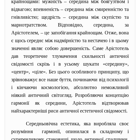
крайнощами: мужність – середина між боягузтвом і
відвагою; впевненість – середина між смиренністю та
гнівливістю; щедрість – середина між скупістю та
марнотратством. Відповідно, середина, за
Арістотелем, – це запобігання крайнощам. Отже, вона
є щось середнє між надмірністю та нестачею і в цьому
значенні являє собою довершеність. Саме Арістотель
дав теоретичне тлумачення схильності античної
свідомості скрізь і в усьому шукати «середину»,
«центр», «ціле». Без цього особливого принципу, що
зрівноважує все наше буття, починаючи від психології
і кінчаючи космологією, абсолютно неможливий
ніякий античний світогляд. Розробляючи концепцію
гармонії як середини, Арістотель відтворював
найхарактерніші риси античної естетичної свідомості.
Середньовічна естетика, яка виробляла своє
розуміння гармонії, опинилася в складному і
суперечливому становищі щодо античної спадщини.