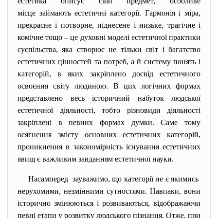
естетика описує свій предмет, особливе
місце займають естетичні категорії. Гармонія і міра,
прекрасне і потворне, піднесене і низьке, трагічне і
комічне тощо – це духовні моделі естетичної практики
суспільства, яка створює не тільки світ і багатство
естетичних цінностей та потреб, а й систему понять і
категорій, в яких закріплено досвід естетичного
освоєння світу людиною. В цих логічних формах
представлено весь історичний набуток людської
естетичної діяльності, тобто різновиди діяльності
закріплені в певних формах думки. Саме тому
осягнення змісту основних естетичних категорій,
проникнення в закономірність існування естетичних
явищ є важливим завданням естетичної науки.
Насамперед зауважимо, що категорії не є якимись
нерухомими, незмінними сутностями. Навпаки, вони
історично змінюються і розвиваються, відображаючи
певні етапи у розвитку людського пізнання. Отже, при