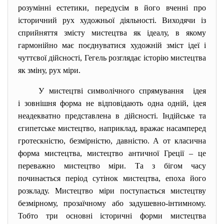
розумінні естетики, передусім в його вченні про
історичний рух художньої діяльності. Виходячи із
сприйняття змісту мистецтва як ідеалу, в якому
гармонійно має поєднуватися художній зміст ідеї і
чуттєвої дійсності, Гегель розглядає історію мистецтва
як зміну, рух міри.
У мистецтві символічного спрямування ідея
і зовнішня форма не відповідають одна одній, ідея
неадекватно представлена в дійсності. Індійське та
єгипетське мистецтво, наприклад, вражає насамперед
гротескністю, безмірністю, давністю. А от класична
форма мистецтва, мистецтво античної Греції – це
переважно мистецтво міри. Та з бігом часу
починається період сутінок мистецтва, епоха його
розкладу. Мистецтво міри поступається мистецтву
безмірному, прозаїчному або задушевно-інтимному.
Тобто три основні історичні форми мистецтва