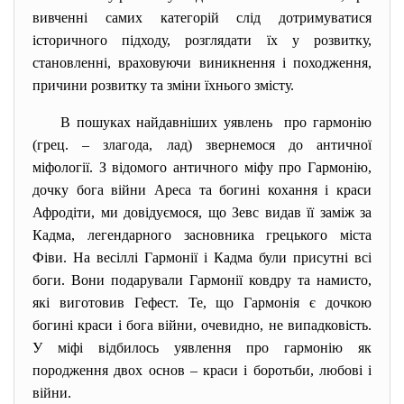
вивченні самих категорій слід дотримуватися
історичного підходу, розглядати їх у розвитку,
становленні, враховуючи виникнення і походження,
причини розвитку та зміни їхнього змісту.
В пошуках найдавніших уявлень про гармонію
(грец. – злагода, лад) звернемося до античної
міфології. З відомого античного міфу про Гармонію,
дочку бога війни Ареса та богині кохання і краси
Афродіти, ми довідуємося, що Зевс видав її заміж за
Кадма, легендарного засновника грецького міста
Фіви. На весіллі Гармонії і Кадма були присутні всі
боги. Вони подарували Гармонії ковдру та намисто,
які виготовив Гефест. Те, що Гармонія є дочкою
богині краси і бога війни, очевидно, не випадковість.
У міфі відбилось уявлення про гармонію як
породження двох основ – краси і боротьби, любові і
війни.