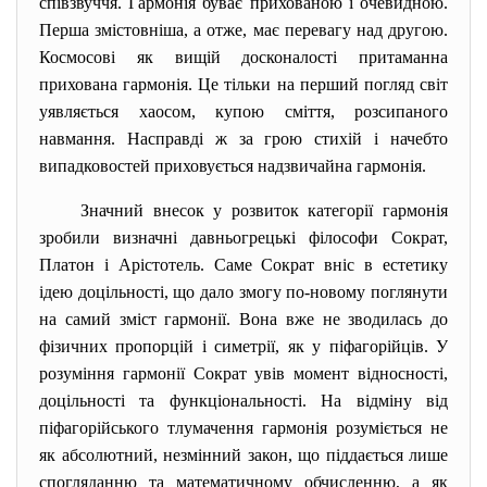
співзвуччя. Гармонія буває прихованою і очевидною.
Перша змістовніша, а отже, має перевагу над другою.
Космосові як вищій досконалості притаманна
прихована гармонія. Це тільки на перший погляд світ
уявляється хаосом, купою сміття, розсипаного
навмання. Насправді ж за грою стихій і начебто
випадковостей приховується надзвичайна гармонія.
Значний внесок у розвиток категорії гармонія
зробили визначні давньогрецькі філософи Сократ,
Платон і Арістотель. Саме Сократ вніс в естетику
ідею доцільності, що дало змогу по-новому поглянути
на самий зміст гармонії. Вона вже не зводилась до
фізичних пропорцій і симетрії, як у піфагорійців. У
розуміння гармонії Сократ увів момент відносності,
доцільності та функціональності. На відміну від
піфагорійського тлумачення гармонія розуміється не
як абсолютний, незмінний закон, що піддається лише
спогляданню та математичному обчисленню, а як