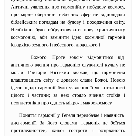
Античні уявлення про гармонійну побудову космосу,
про мірне обертання небесних сфер не відповідали
біблейським поглядам на будову і походження світу.
Необхідно було обґрунтовувати нову християнську
космогонію, аби замінити ідею космічної гармонії
ієрархією земного і небесного, людського і
Божого. Проте зовсім відмовитися від
античного вчення про гармонію служителі культу не
могли. Григорій Нісський вважав, що гармонічна
влаштованість світу є доказом слави Божої. Новою
ідеєю щодо гармонії було уявлення її як тотожності
цілого і частини; за нею стояло вчення стоїків і
неоплатоніків про єдність мікро- і макрокосмосу.
Поняття гармонії у Гегеля передбачає і наявність
дисгармонії. За його словами, гармонія не боїться
протилежностей, їхньої гостроти і розірваності.