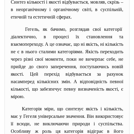
Синтез кількості і якості відбувається, мовляв, скрізь –
в неорганічному і органічному світі, в суспільній,
етичній та естетичній сферах.
Гегель, як бачимо, розглядав свої категорії
діалектично, в процесі їх становлення та
взаємопереходу. А це означає, що ні якість, ні кількість
не є в нього сталими категоріями. Якість переходить
через різні свої моменти, поки не вичерпає себе, не
прийде до свого заперечення, поступаючись новій
якості. Цей перехід відбувається за рахунок
насамперед кількісних змін. А відповідність певної
кількості, що забезпечує певну визначеність якості, є
мірою.
Категорія міри, що синтезує якість і кількість,
має у Гегеля універсальне значення. Він використовує
її всюди, не виключаючи природи і суспільства.
Особливу ж роль ця категорія відіграє в його