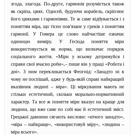
згода, злагода. По-друге, гармонія розуміється також
як скріпа, цвях. Одисей, будуючи корабель, скріплює
його цвяхами і гармоніями. Те ж саме відбувається і з
поняттям міра, що тісно пов'язане у греків з поняттям
гармонії. У Гомера це слово найчастіше означає
одиницю виміру. У Гесіода поняття міри
використовується як норма, що визначає порядок
соціального життя. «Міри у всьому дотримуйся і
справи свої вчасно роби»,– пише він у праці «Робота і
дні». З ним перекликається Феогнід: «Занадто ні в
чому не поспішай, адже у будь-якій справі найкращий
вказівник людині – міра». Ці міркування мають не
стільки естетичний, скільки морально-нормативний
характер. Та все ж поняття міри вказує на краще для
людини, що вже саме по собі має й естетичний зміст.
Грецької давнини сягають вислови: «нічого занадто»,
«міра – найкраще», «використовуй міру», «людина –
міра всього».