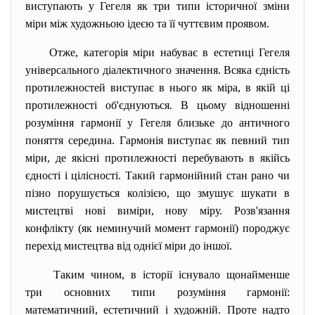
виступають у Гегеля як три типи історичної зміни
міри між художньою ідеєю та її чуттєвим проявом.
Отже, категорія міри набуває в естетиці Гегеля
універсального діалектичного значення. Всяка єдність
протилежностей виступає в нього як міра, в якій ці
протилежності об'єднуються. В цьому відношенні
розуміння гармонії у Гегеля близьке до античного
поняття середина. Гармонія виступає як певний тип
міри, де якісні протилежності перебувають в якійсь
єдності і цілісності. Такий гармонійний стан рано чи
пізно порушується колізією, що змушує шукати в
мистецтві нові виміри, нову міру. Розв'язання
конфлікту (як неминучий момент гармонії) породжує
перехід мистецтва від однієї міри до іншої.
Таким чином, в історії існувало щонайменше
три основних типи розуміння гармонії:
математичний, естетичний і художній. Проте надто