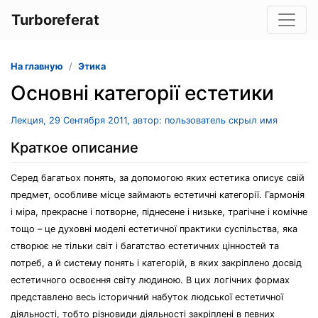
Turboreferat
На главную
Этика
Основні категорії естетики
Лекция, 29 Сентября 2011, автор: пользователь скрыл имя
Краткое описание
Серед багатьох понять, за допомогою яких естетика описує свій
предмет, особливе місце займають естетичні категорії. Гармонія
і міра, прекрасне і потворне, піднесене і низьке, трагічне і комічне
тощо – це духовні моделі естетичної практики суспільства, яка
створює не тільки світ і багатство естетичних цінностей та
потреб, а й систему понять і категорій, в яких закріплено досвід
естетичного освоєння світу людиною. В цих логічних формах
представлено весь історичний набуток людської естетичної
діяльності, тобто різновиди діяльності закріплені в певних