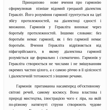
Принципово нове вчення про гармонію
сформулював пізніше відомий грецький діалектик
Геракліт. Його розуміння гармонії грунтується на ідеї
збігу протилежностей, на діалектиці єдності і
множини. Гармонія у Геракліта виникає через
боротьбу протилежностей. Іншими словами: без
боротьби немає гармонії, як і без гармонії немає
боротьби. Вчення Геракліта відрізняється від
піфагорійського, в якому діалектика гармонії
розуміється ще формально і схематично. Гармонія у
Геракліта створюється не числами і не змішуванням
окремих частин цілого, а є самою річчю в її цілісності
і діалектичній тотожності з іншими речами.
Гармонія притаманна насамперед об'єктивному
світові речей, самому космосу. Вона властива і
природі мистецтва, ілюстрацією чого є ліра, на якій
по-різному натягнуті струни створюють чудове