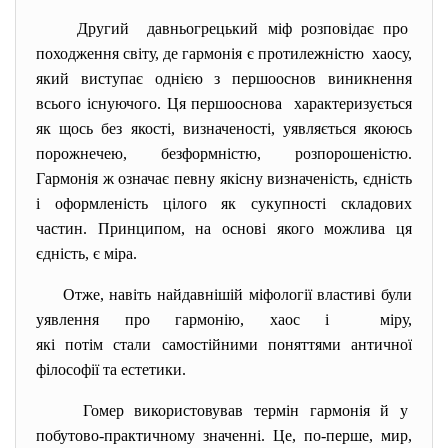
Другий давньогрецький міф розповідає про
походження світу, де гармонія є протилежністю хаосу,
який виступає однією з першооснов виникнення
всього існуючого. Ця першооснова характеризується
як щось без якості, визначеності, уявляється якоюсь
порожнечею, безформністю, розпорошеністю.
Гармонія ж означає певну якісну визначеність, єдність
і оформленість цілого як сукупності складових
частин. Принципом, на основі якого можлива ця
єдність, є міра.
Отже, навіть найдавнішій міфології властиві були
уявлення про гармонію, хаос і міру,
які потім стали самостійними поняттями античної
філософії та естетики.
Гомер використовував термін гармонія й у
побутово-практичному значенні. Це, по-перше, мир,