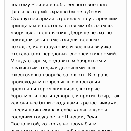
поэтому Россия и собственного военного
флота, который охранял бы ее рубежи.
Сухопутная армия строилась по устаревшим
принципам и состояла главным образом из
дворянского ополчения. Дворяне неохотно
покидали свои поместья для военных
походов, их вооружение и военная выучка
отставала от передовых европейских армий.
Между старым, родовитым боярством и
служивыми людьми дворянами шла
ожесточенная борьба за власть. В стране
происходили непрерывные восстания
крестьян и городских низов, которые
боролись и против дворян, и против бояр, так
как они все были феодалами-крепостниками.
Россия привлекала к себе жадные взоры
соседних государств - Швеции, Речи
Посполитой, которые не прочь были
захватить и подчинить себе русские земли.