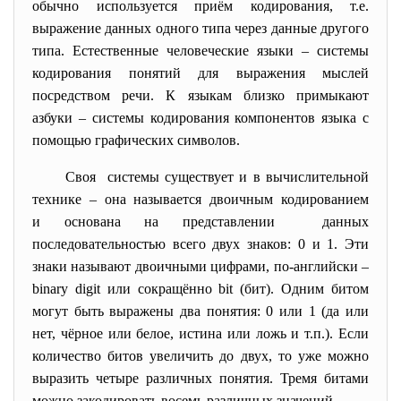
обычно используется приём кодирования, т.е.
выражение данных одного типа через данные другого
типа. Естественные человеческие языки – системы
кодирования понятий для выражения мыслей
посредством речи. К языкам близко примыкают
азбуки – системы кодирования компонентов языка с
помощью графических символов.
Своя системы существует и в вычислительной
технике – она называется двоичным кодированием
и основана на представлении данных
последовательностью всего двух знаков: 0 и 1. Эти
знаки называют двоичными цифрами, по-английски –
binary digit или сокращённо bit (бит). Одним битом
могут быть выражены два понятия: 0 или 1 (да или
нет, чёрное или белое, истина или ложь и т.п.). Если
количество битов увеличить до двух, то уже можно
выразить четыре различных понятия. Тремя битами
можно закодировать восемь различных значений.