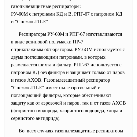
газопылезащитные респираторы:
РУ-60М с патронами КД и В, РПГ-67 с патроном КД
и "Снежок-ГП-Е".
Респираторы РУ-60М и РПГ-67 изготавливаются
в виде резиновой полумаски ПР-7
с трикотажным обтюратором. РУ-6ОМ используется с
двумя поглощающими патронами, в которых
размещается шихта и фильтр. РПГ-67 используется с
патроном КД без фильтра и защищает только от паров
и газов АХОВ. Газопылезащитный респиратор
"Снежок-ГП-Е" имеет пылеаэрозольный и
поглощающий фильтры, которые обеспечивают
защиту как от аэрозолей и паров, так и от газов АХОВ
(фтористого водорода, хлористого водорода, хлора и
сернистого ангидрида).
Во всех случаях газопылезащитные респираторы