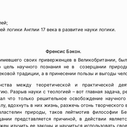
ей;
й логики Англии 17 века в развитие науки логики.
Френсис Бэкон.
 имевшего своих приверженцев в Великобритании, бы
что цель научного познания не в созерцании природ
ековой традиции, а в принесении пользы и выгоды чел
инства между теоретической и
практической де
ию. Разрыв науки с теологией – вот главная задача,
тал что только решительное освобождение научного
лу, вдохнуть в них жизнь, разжечь огонь творческого в
властелин природы, таков лейтмотив философии Бе
цании представляется причиной, в действии являет
жен изучить ее законы и научиться использовать сво