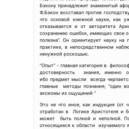
Бэкону принадлежит знаменитый афо
Ф.Бэкон восставал против господств
что основой книжной науки, как у
отказывается и от авторитета Арис
сохранению ошибок, имеющих свое ос
полезна”. Он ориентирует науку на 
практике, в непосредственном набл
ненужной роскошью.
“Опыт” - главная категория в филосо
достоверность знания, именно о
ибо предмет мысли всегда черпается
главные методы познания, “один в
аксиомы из ощущений “
Это не что иное, как индукция (от
отработан в Логике Аристотеля и б
может быть полной и неполной. Пол
относящиеся к области изучаемого яв