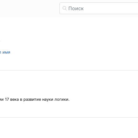
е
л имя
и 17 века в развитие науки логики.