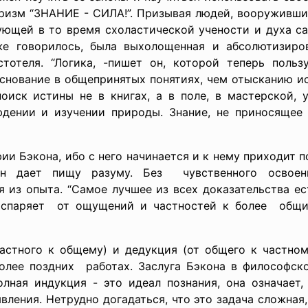
ризм “ЗНАНИЕ - СИЛА!”. Призывая людей, вооружившис
ующей в то время схоластической учености и духа са
же говорилось, была выхолощенная и абсолютизиров
тотеля. “Логика, -пишет он, которой теперь поль
нование в общепринятых понятиях, чем отысканию ис
поиск истины не в книгах, а в поле, в мастерской, 
юдении и изучении природы. Знание, не приносящее 
фии Бэкона, ибо с него начинается и к нему приходит 
н дает пищу разуму. Без чувственного освоени
 из опыта. “Самое лучшее из всех доказательства ест
оспаряет от ощущений и частностей к более общи
 частного к общему) и дедукция (от общего к частн
олее поздних работах. Заслуга Бэкона в философс
ная индукция - это идеал познания, она означает
ления. Нетрудно догадаться, что это задача сложная