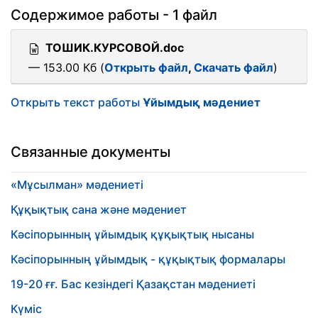
Содержимое работы - 1 файл
ТОШИК.КУРСОВОЙ.doc
— 153.00 Кб (
Открыть файл
,
Скачать файл
)
Открыть текст работы
Ұйымдық мәдениет
Связанные документы
«Мұсылман» мәдениеті
Құқықтық сана және мәдениет
Кәсіпорынның ұйымдық құқықтық нысаны
Кәсіпорынның ұйымдық - құқықтық формалары
19-20 ғғ. Бас кезіндегі Қазақстан мәдениеті
Күміс