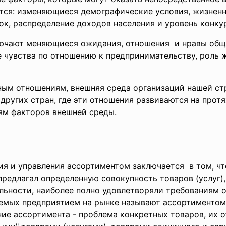
ятся: изменяющиеся демографические условия, жизнен
нок, распределение доходов населения и уровень конку
ючают меняющиеся ожидания, отношения и нравы общ
 чувства по отношению к предпринимательству, роль 
ным отношениям, внешняя среда организаций нашей ст
 других стран, где эти отношения развиваются на прот
ям факторов внешней среды.
я и управления ассортиментом заключается в том, ч
предлагал определенную совокупность товаров (услуг),
льности, наиболее полно удовлетворяли требованиям о
гаемых предприятием на рынке называют ассортиментом
е ассортимента - проблема конкретных товаров, их о