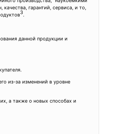
ийного производства, "наукоемкими"
качества, гарантий, сервиса, и то,
3
родуктов
.
зования данной продукции и
купателя.
его из-за изменений в уровне
х, а также о новых способах и