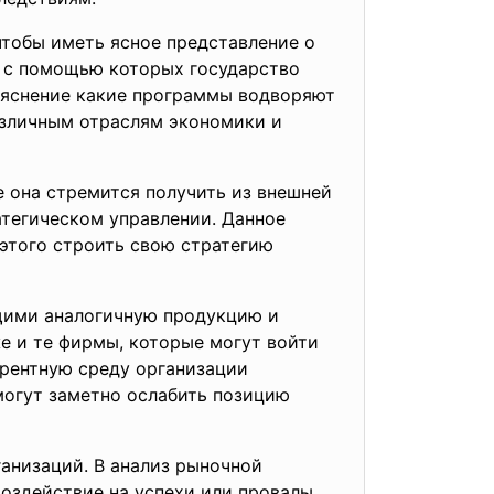
чтобы иметь ясное представление о
, с помощью которых государство
выяснение какие программы водворяют
азличным отраслям экономики и
ые она стремится получить из внешней
атегическом управлении. Данное
 этого строить свою стратегию
щими аналогичную продукцию и
е и те фирмы, которые могут войти
урентную среду организации
 могут заметно ослабить позицию
анизаций. В анализ рыночной
оздействие на успехи или провалы