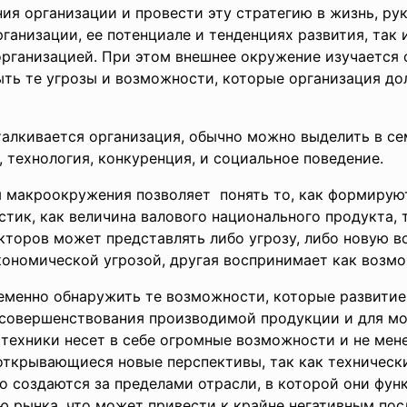
ния организации и
провести эту стратегию в жизнь, р
ганизации, ее потенциале и тенденциях развития, так 
организацией. При этом внешнее окружение изучается
ыть те угрозы и возможности, которые организация д
талкивается организация, обычно можно выделить в с
, технология, конкуренция, и социальное поведение.
макроокружения позволяет понять то, как формируют
стик, как величина валового национального продукта,
акторов может представлять либо угрозу, либо новую 
кономической угрозой, другая воспринимает как возмо
еменно обнаружить те возможности, которые развитие 
усовершенствования производимой продукции и для мо
 техники несет в себе огромные возможности и не мен
 открывающиеся новые перспективы, так как техничес
 создаются за пределами отрасли, в которой они фун
ю рынка, что может привести к крайне негативным пос