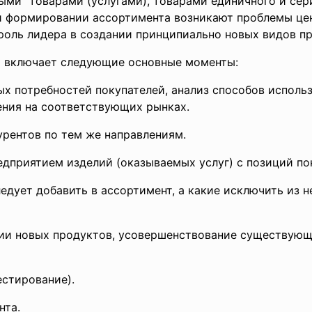
ыми" товарами (услугами), товарами единичного и сер
 формировании ассортимента возникают проблемы цен, 
 роль лидера в создании принципиально новых видов п
 включает следующие основные моменты:
х потребностей покупателей, анализ способов исполь
ения на соответствующих рынках.
рентов по тем же направлениям.
дприятием изделий (оказываемых услуг) с позиций по
едует добавить в ассортимент, а какие исключить из н
и новых продуктов, усовершенствование существующи
стирование).
нта.