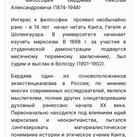
Философия Бердяева Николая
Александровича (1874-1948)
Интерес к философии проявил необычайно
рано - в 14 лет начал читать Канта, Гегеля и
Шопенгауэра. В университете начинает
изучать марксизм. В 1898 г. за участие в
студенческой демонстрации подвергся
месячному тюремному заключению, был
судим и выслан в Вологду (1901-1902).
Бердяев один из основоположников
экзистенциализма в России; по мнению
многих современных исследователей, являлся
мыслителем, полнее других олицетворившим
духовный ренессанс начала XX века.
Первоначально находился под влиянием идей
марксизма и неокантианства, пытался
.синтезировать материалистическое
понимание истории и этическое учение Канта,