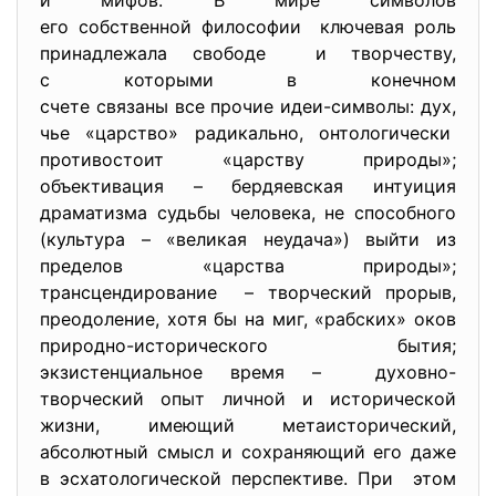
и мифов. В мире символов
его собственной философии ключевая роль
принадлежала свободе и творчеству,
с которыми в конечном
счете связаны все прочие идеи-символы: дух,
чье «царство» радикально, онтологически
противостоит «царству природы»;
объективация – бердяевская интуиция
драматизма судьбы человека, не способного
(культура – «великая неудача») выйти из
пределов «царства природы»;
трансцендирование – творческий прорыв,
преодоление, хотя бы на миг, «рабских» оков
природно-исторического бытия;
экзистенциальное время – духовно-
творческий опыт личной и исторической
жизни, имеющий метаисторический,
абсолютный смысл и сохраняющий его даже
в эсхатологической перспективе. При этом