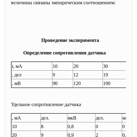
величины связаны эмпирическим соотношением:
Проведение эксперимента
Определение сопротивления датчика
i, мА
10
20
30
4
, дел
9
12
19
2
, мВ
90
120
190
2
Удельное сопротивление датчика
, мА
дел.
мкВ
дел.
мкВ
10
8
0,8
0
0
20
9
0,9
2
0,2