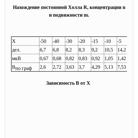
Нахождение постоянной Холла R, концентрации n
и подвижности
m
.
Х
-50
-40
-30
-20
-15
-10
-5
0
дел.
6,7
6,8
8,2
8,3
9,2
10,5
14,2
15
мкВ
0,67
0,68
0,82
0,83
0,92
1,05
1,42
1,5
В
2,6
2,72
3,63
3,7
4,29
5,13
7,53
8,0
по граф
Зависимость В от Х