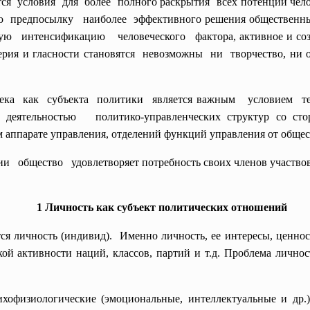
ются условия для более полного раскрытия всех потенций чел
ую предпосылку наиболее эффективного решения общественных
ую интенсификацию человеческого фактора, активное и созна
ия и гласности становятся невозможны ни творчество, ни ос
овека как субъекта политики является важным условием т
еятельностью политико-управленческих структур со стор
 аппарате управления, отделений функций управления от общес
 общество удовлетворяет потребность своих членов участвова
1 Личность как субъект политических отношений
ся личность (индивид). Именно личность, ее интересы, ценно
й активности наций, классов, партий и т.д. Проблема личнос
хофизиологические (эмоциональные, интеллектуальные и др.)