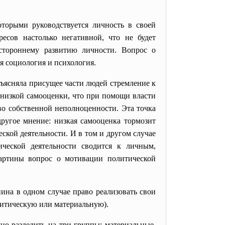
торыми руководствуется личность в своей
есов настолько негативной, что не будет
стороннему развитию личности. Вопрос о
я социология и психология.
ъясняла присущее части людей стремление к
о низкой самооценки, что при помощи власти
во собственной неполноценности. Эта точка
другое мнение: низкая самооценка тормозит
ской деятельности. И в том и другом случае
ической деятельности сводится к личным,
картины вопрос о мотивации политической
нина в одном случае право реализовать свои
олитическую или материальную).
о разделить на три группы: материальные,