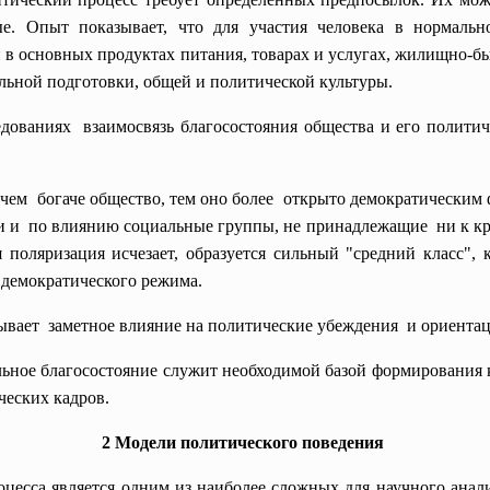
ые. Опыт показывает, что для участия человека в нормальн
й в основных продуктах питания, товарах и услугах, жилищно-б
льной подготовки, общей и политической культуры.
дованиях взаимосвязь благосостояния общества и его политич
, чем богаче общество, тем оно более открыто демократически
и и по влиянию социальные группы, не принадлежащие ни к край
я поляризация
исчезает, образуется сильный "средний класс"
 демократического режима.
зывает заметное влияние на политические убеждения и ориентац
альное благосостояние служит необходимой базой формирования
ческих кадров.
2 Модели политического поведения
есса является одним из наиболее сложных для научного анали