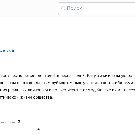
рыл имя
 осуществляется для людей и через людей. Какую значительную рол
онечном счете ее главным субъектом выступает личность, ибо сами 
 из реальных личностей и только через взаимодействие их интерес
итической жизни общества.
………...3
ний………………………………..4