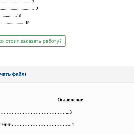
……………………………..8
………………………………...10
…………….18
……………………..19
о стоит заказать работу?
чать файл
)
Оглавление
……………………
…………………...3
ошений………………………………..4