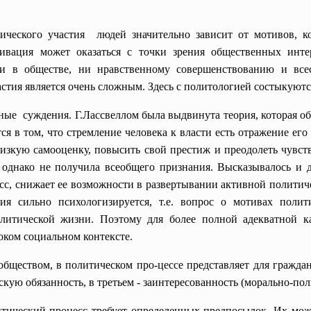
ческого участия людей значительно зависит от мотивов, ко
тивация может оказаться с точки зрения общественных интер
ии в обществе, ни нравственному совершенствованию и все
стия является очень сложным. Здесь с политологией состыкуютс
ые суждения. Г.Лассвеллом была выдвинута теория, которая об
тся в том, что стремление человека к власти есть отражение ег
низкую самооценку, повысить свой престиж и преодолеть чувст
, однако не получила всеобщего признания. Высказывалось и 
с, снижает ее возможности в развертывании активной политиче
ия сильно психологизируется, т.е. вопрос о мотивах полит
олитической жизни. Поэтому для более полной адекватной 
оком социальном контексте.
обществом, в политическом про-цессе представляет для гражда
скую обязанность, в третьем - заинтересованность (морально-п
ический процесс требует определенных предпосылок. Их можн