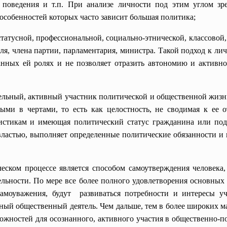
 поведения и т.п. При анализе личности под этим углом зр
особенностей которых часто зависит большая политика;
татусной, профессиональной, социально-этнической, классовой, 
я, члена партии, парламентария, министра. Такой подход к лич
нных ей ролях и не позволяет отразить автономию и активно
тельный, активный участник политической и общественной жизн
ыми в чертами, то есть как целостность, не сводимая к ее
ристикам и имеющая политический статус гражданина или под
 властью, выполняет определенные политические обязанности и 
ском процессе является способом самоутверждения человека
ельности. По мере все более полного удовлетворения основных 
самоуважения, будут развиваться потребности и интересы у
вный общественный деятель. Чем дальше, тем в более широких ма
ожностей для осознанного, активного участия в общественно-п