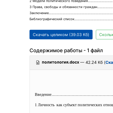
2 Модели политического поведения…………………
3 Права, свободы и обязанности граждан………
Заключение……………………………………………………………
Библиографический список…………………………………
Скачать целиком (39.03 Кб)
Скольк
Содержимое работы - 1 файл
политология.docx
— 42.24 Кб (
Ска
Введение……………………………………
1 Личность как субъект политических
отн