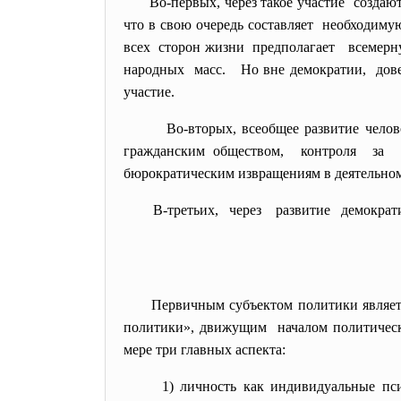
Во-первых, через такое участие созда
что в свою очередь составляет необходим
всех сторон жизни предполагает всемерн
народных масс. Но вне демократии, довер
участие.
Во-вторых, всеобщее развитие чел
гражданским обществом, контроля за д
бюрократическим извращениям в деятельном
В-третьих, через развитие демократии
Первичным субъектом политики являет
политики», движущим началом политическо
мере три главных аспекта:
1) личность как индивидуальные пси