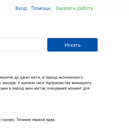
Вход
Помощь
Заказать работу
Искать
рямуючи до даної мети, в період економічного
 заходів. У кризові часи підприємства зменшують
аме в період змін настає очікуваний момент для
 горную. Течение первой едва