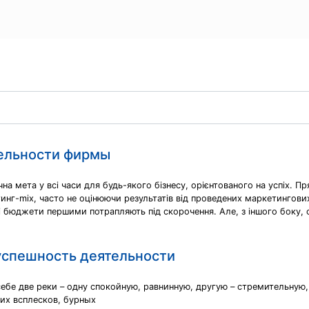
тельности фирмы
на мета у всі часи для будь-якого бізнесу, орієнтованого на успіх. П
инг-mix, часто не оцінюючи результатів від проведених маркетингових
і бюджети першими потрапляють під скорочення. Але, з іншого боку, с
 успешность деятельности
ебе две реки – одну спокойную, равнинную, другую – стремительную,
ких всплесков, бурных