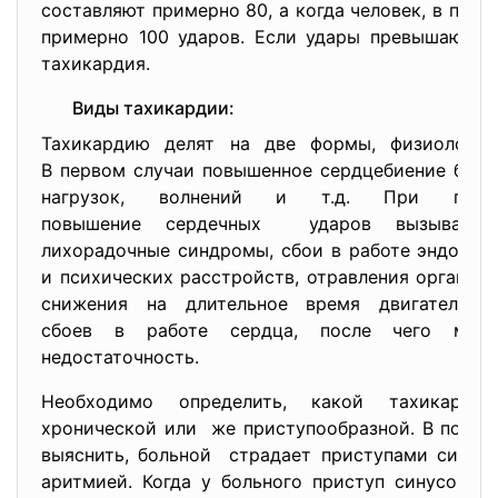
составляют примерно 80, а когда человек, в поло
примерно 100 ударов. Если удары превышают эт
тахикардия.
Виды тахикардии:
Тахикардию делят на две формы, физиолог
В первом случаи повышенное сердцебиение быва
нагрузок, волнений и т.д. При патоло
повышение сердечных ударов вызывает з
лихорадочные синдромы, сбои в работе эндокри
и психических расстройств, отравления организм
снижения на длительное время двигательн
сбоев в работе сердца, после чего може
недостаточность.
Необходимо определить, какой тахикард
хронической или же приступообразной. В после
выяснить, больной страдает приступами синус
аритмией. Когда у больного приступ синусовой