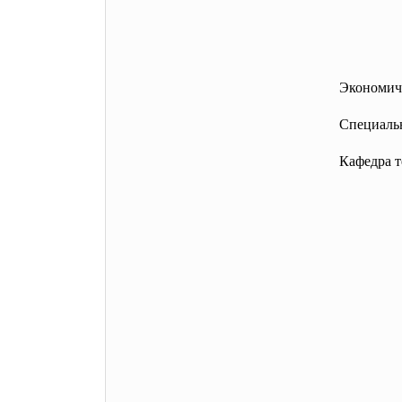
Экономич
Специаль
Кафедра т