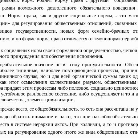
оциальных норм. Роднит норму права с другими социальны
 рамки возможного, дозволенного, обязательного поведения 
пп. Норма права, как и другие социальные нормы, - это мас
юции» для регулирования общественных отношений, связанных
 видов государственности, новых форм семейно-брачных 
анию, и по форме норма права отличается от «мононорм» первоб
их социальных норм своей формальной определенностью, четкой 
нного принуждения для обеспечения исполнения.
еобязательное значение не в силу принудительности. Обесп
аиболее типичные, наиболее повторяющиеся процессы, причинн
единичного случая, но и для всей органической суммы таких од
 как итог осмысления коллективным разумом, общественны
а придает этим процессам либо полезное, социально ценностное
 устойчивое равновесное состояние, либо осуществляет и то и
человечества, элемент цивилизации.
режде всего, ее общеобязательность, то есть она рассчитана на 
адо обратить внимание и на то, что признак общеобязательн
места в системе иерархии актов. При коллизии, а то и противо
ных на регулирование одного итого же вида общественных о