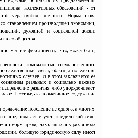
ми нормами общность их предназначения.
индивида, коллективных образований - от
штаб, мера свободы личности. Норма права
 со становлением производящей экономики,
отношений, духовной и социальной жизни
ытного общества.
письменной фиксацией и, - что, может быть,
еченности возможностью государственного
о-следственные связи, образцы поведения.
нотипных случаев. И в этом заключается ее
м сознанием реальных и социально важных
 направление развития, либо упорядочивает,
 другое. Поэтому-то нормативное содержание
упорядочение повеление не одного, а многих,
ости предполагает и учет юридической силы
речии норм права, находящихся в различных
тношений, большую юридическую силу имеет