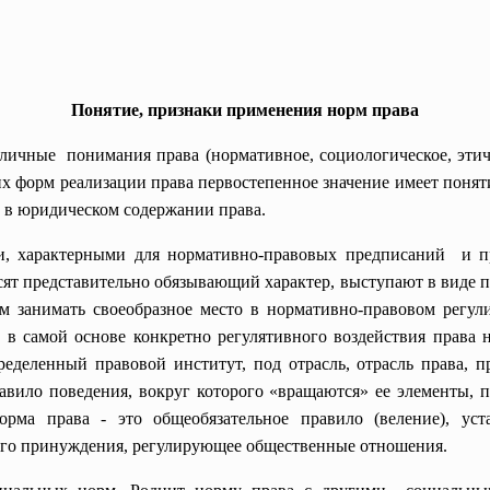
Понятие, признаки применения норм права
личные понимания права (нормативное, социологическое, этиче
х форм реализации права первостепенное значение имеет поняти
 в юридическом содержании права.
, характерными для нормативно-правовых предписаний и п
т представительно обязывающий характер, выступают в виде пр
им занимать своеобразное место в нормативно-правовом рег
 в самой основе конкретно регулятивного воздействия права
еделенный правовой институт, под отрасль, отрасль права, п
равило поведения, вокруг которого «вращаются» ее элементы, 
Норма права - это общеобязательное правило (веление), ус
ого принуждения, регулирующее общественные отношения.