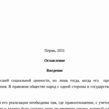
Пермь, 2011
Оглавление
Введение
высшей социальной ценности, но лишь тогда, когда его 
ния. В правовом обществе народ с одной стороны и государство
его реализации необходима там, где правоотношение, с учето
ет и должно быть создано лишь по решению органа, который ол