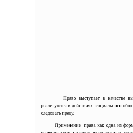
Право выступает в качестве 
реализуются в действиях социального обще
следовать праву.
Применение права как одна из форм 
решения задач, стоящих перед властью, мож