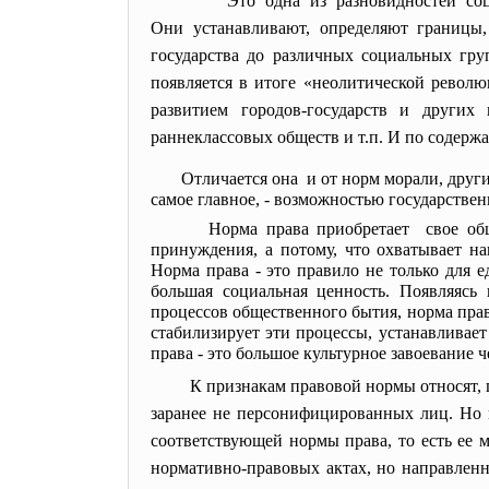
Это одна из разновидностей с
Они устанавливают, определяют границы,
государства до различных социальных гру
появляется в итоге «неолитической револ
развитием городов-государств и других
раннеклассовых обществ и т.п. И по содерж
Отличается она и от норм морали, друг
самое главное, - возможностью государстве
Норма права приобретает свое общ
принуждения, а потому, что охватывает н
Норма права - это правило не только для 
большая социальная ценность. Появляясь
процессов общественного бытия, норма прав
стабилизирует эти процессы, устанавливает
права - это большое культурное завоевание 
К признакам правовой нормы относят, п
заранее не персонифицированных лиц. Но н
соответствующей нормы права, то есть ее 
нормативно-правовых актах, но направлен