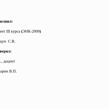
олнил:
ент III курса
(
ЭНК-2009
)
цун С.В.
верил:
н., доцент
В.П.