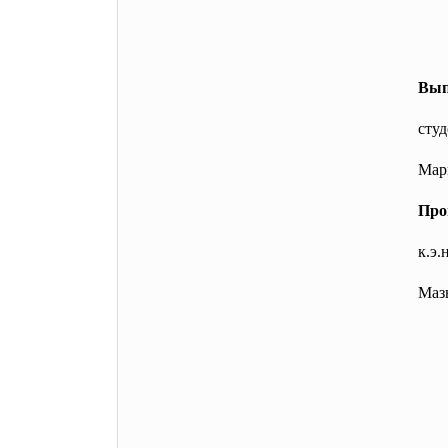
Вып
студ
Мар
Про
к.э.
Мазырин 