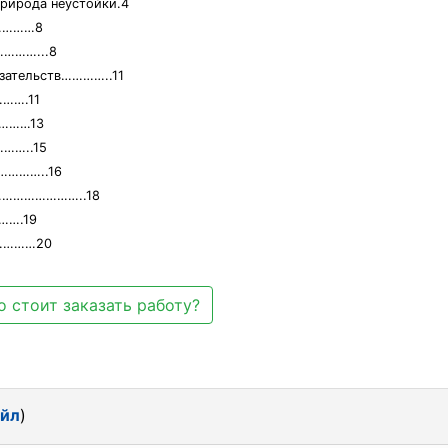
природа неустойки.4
…………8
………...8
язательств…………..11
…….11
………13
……..15
…………..16
…………………………..18
….19
…………20
 стоит заказать работу?
айл
)