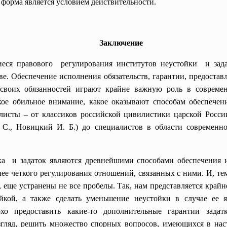
 форма является условием действительности.
Заключение
ся правового регулирования институтов неустойки и задат
ве. Обеспечение исполнения обязательств, гарантии, предоста
своих обязанностей играют крайне важную роль в совреме
ое обильное внимание, какое оказывают способам обеспечени
илисты – от классиков российской цивилистики царской Росс
 С., Новицкий И. Б.) до специалистов в области современно
а и задаток являются древнейшими способами обеспечения ис
ее четкого регулирования отношений, связанных с ними. И, те
 еще устранены не все пробелы. Так, нам представляется крайн
йкой, а также сделать уменьшение неустойки в случае ее 
хо предоставить какие-то дополнительные гарантии задат
згляд, решить множество спорных вопросов, имеющихся в нас