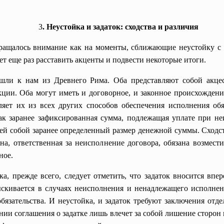
3
. Неустойка и задаток: сходства и различия
ращалось внимание как на моменты, сближающие неустойку с 
ует еще раз расставить акценты и подвести некоторые итоги.
ришли к нам из Древнего Рима. Оба представляют собой акц
кции. Оба могут иметь и договорное, и законное происхождени
яет их из всех других способов обеспечения исполнения обя
как заранее зафиксированная сумма, подлежащая уплате при не
ей собой заранее определенный размер денежной суммы. Сходст
она, ответственная за неисполнение договора, обязана возмест
ное.
ка, прежде всего, следует отметить, что задаток вносится впер
ыскивается в случаях неисполнения и ненадлежащего исполнени
обязательства. И неустойка, и задаток требуют заключения отд
ии соглашения о задатке лишь влечет за собой лишение сторон п