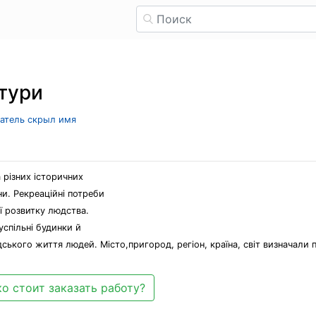
ктури
ватель скрыл имя
 різних історичних
и. Рекреаційні потреби
ї розвитку людства.
спільні будинки й
ького життя людей. Місто,пригород, регіон, країна, світ визначали
о стоит заказать работу?