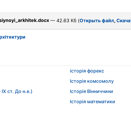
siynoyi_arkhitek.docx
— 42.63 Кб (
Открыть файл
,
Скача
архітектури
історія форекс
Історія комсомолу
X ст. До н.е.)
Історія Вінниччини
Історія математики