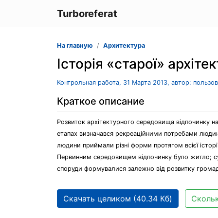
Turboreferat
На главную
Архитектура
Історія «старої» архіте
Контрольная работа, 31 Марта 2013, автор: пользо
Краткое описание
Розвиток архітектурного середовища відпочинку на
етапах визначався рекреаційними потребами людин
людини приймали різні форми протягом всієї історі
Первинним середовищем відпочинку було житло; су
споруди формувалися залежно від розвитку громадс
Скачать целиком (40.34 Кб)
Скольк