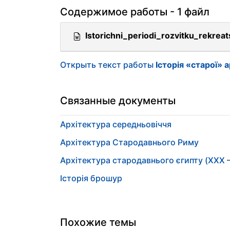
Содержимое работы - 1 файл
Istorichni_periodi_rozvitku_rekreat
Открыть текст работы
Історія «старої» 
Связанные документы
Архітектура середньовіччя
Архітектура Стародавнього Риму
Архітектура стародавнього єгипту (XXX – I
Історія брошур
Похожие темы