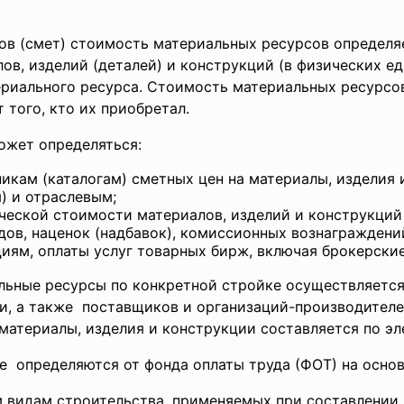
ов (смет) стоимость материальных ресурсов определя
в, изделий (деталей) и конструкций (в физических еди
риального ресурса. Стоимость материальных ресурсов
 того, кто их приобретал.
ожет определяться:
никам (каталогам) сметных цен на материалы, изделия
) и отраслевым;
ической стоимости материалов, изделий и конструкций
дов, наценок (надбавок), комиссионных вознаграждени
ям, оплаты услуг товарных бирж, включая брокерские
льные ресурсы по конкретной стройке осуществляется
и, а также поставщиков и организаций-
производителе
материалы, изделия и конструкции составляется по эл
е определяются от фонда оплаты труда (ФОТ) на основ
 видам строительства, применяемых при составлении