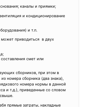
снования; каналы и приямки;
 вентиляция и кондиционирование
орудования) и т.п.
и может приводиться в двух
а;
 составления смет или
вующих сборников, при этом в
из номера сборника (два знака),
орядкового номера нормы в данной
са и т.д.), приведенные со словом
 свыше.
ебя прямые затраты, накладные