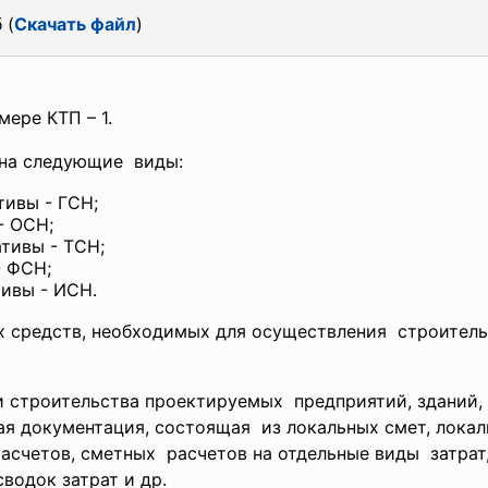
 (
Скачать файл
)
ере КТП – 1.
на следующие виды:
ивы - ГСН;
- ОСН;
тивы - ТСН;
- ФСН;
ивы - ИСН.
 средств, необходимых для осуществления строитель
и строительства
проектируемых предприятий, зданий
ая документация, состоящая из локальных смет, лока
расчетов, сметных расчетов на отдельные виды затра
сводок затрат и др.