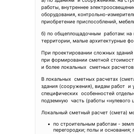
а) по зданиям и сооружениям: на стр
работы, внутреннее электроосвещение
оборудования, контрольно-измерительн
приобретение приспособлений, мебели,
б) по общеплощадочным работам: на в
территории, малые архитектурные фо
При проектировании сложных зданий
при формировании сметной стоимости
и более локальных сметных расчетов 
В локальных сметных расчетах (смет
здания (сооружения), видам работ и
специфических особенностей отдельн
подземную часть (работы «нулевого 
Локальный сметный расчет (смета) м
по строительным работам - земл
перегородки; полы и основания;