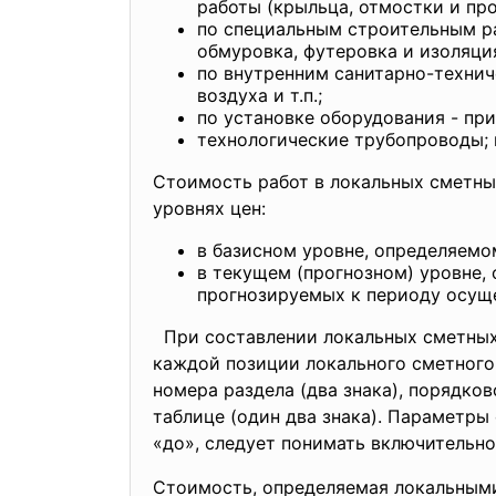
работы (крыльца, отмостки и проч
по специальным строительным ра
обмуровка, футеровка и изоляция
по внутренним санитарно-технич
воздуха и т.п.;
по установке оборудования - пр
технологические трубопроводы; 
Стоимость работ в локальных сметны
уровнях цен:
в базисном уровне, определяемо
в текущем (прогнозном) уровне,
прогнозируемых к периоду осуще
При составлении локальных сметных 
каждой позиции локального сметного 
номера раздела (два знака), порядко
таблице (один два знака). Параметры 
«до», следует понимать включительно,
Стоимость, определяемая локальными