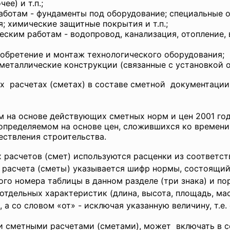
ее) и т.п.;
ботам - фундаменты под оборудование; специальные о
; химические защитные покрытия и т.п.;
еским работам - водопровод, канализация, отопление,
иобретение и монтаж технологического оборудования;
металлические конструкции (связанные с установкой об
х расчетах (сметах) в составе сметной документаци
м на основе действующих сметных норм и цен 2001 год
 определяемом на основе цен, сложившихся ко времени
ствления строительства.
расчетов (смет) используются расценки из соответст
расчета (сметы) указывается шифр нормы, состоящий 
вого номера таблицы в данном разделе (три знака) и п
отдельных характеристик (длина, высота, площадь, мас
 а со словом «от» - исключая указанную величину, т.е.
 сметными расчетами (сметами), может включать в с