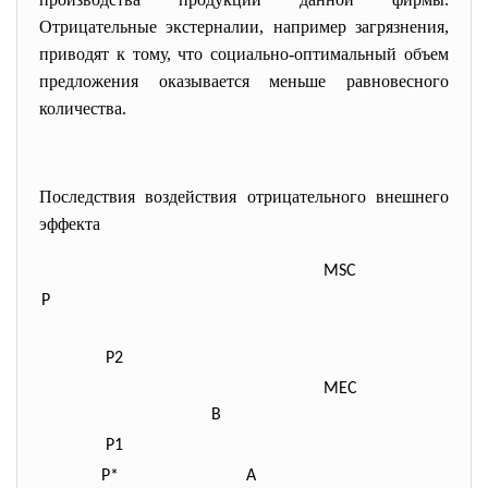
Отрицательные экстерналии, например загрязнения,
приводят к тому, что социально-оптимальный объем
предложения оказывается меньше равновесного
количества.
Последствия воздействия отрицательного внешнего
эффекта
MSC
P
P
2
MEC S=MP
B
P
1
P*
A