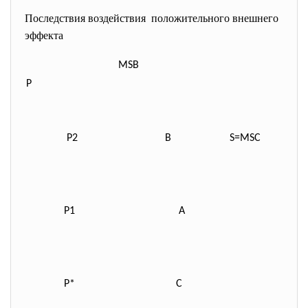
Последствия воздействия положительного внешнего
эффекта
MSB
P
P
2
B
S=MSC
P
1
A
P*
C