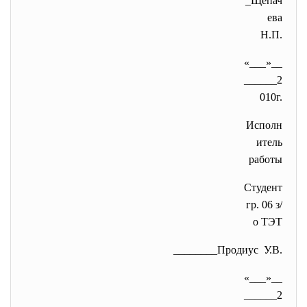
_Щепач
ева
Н.П.
«___»__
______2
010г.
Исполн
итель
работы
Студент
гр. 06 з/
о ТЭТ
________Продиус У.В.
«___»__
______2