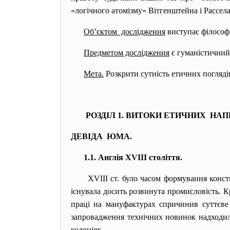
«логічного атомізму» Вітгенштейна і Рассел
Об’єктом дослідження
виступає філософія
Предметом дослідження
є гуманістичний
Мета.
Розкрити сутність етичних поглядів
РОЗДІЛ 1. ВИТОКИ ЕТИЧНИХ НА
ДЕВІДА ЮМА.
1.1. Англія XVIII століття.
XVIII ст. було часом формування конст
існувала досить розвинута промисловість. 
праці на мануфактурах спричинив суттєве
запровадження технічних новинок надходили
колоніях.