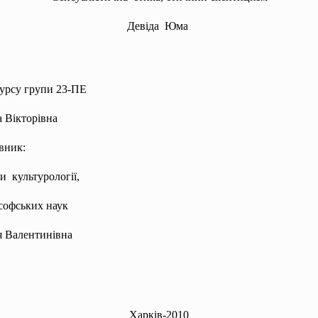
Девіда Юма
курсу групи 23-ПЕ
 Вікторівна
вник:
и культурології,
софських наук
ія Валентинівна
Харків-2010