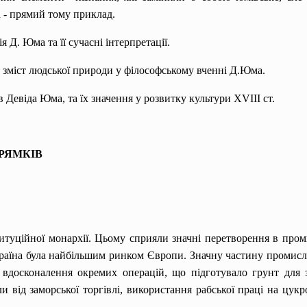
а - прямий тому приклад.
 Д. Юма та її сучасні інтерпретації.
 зміст людської природи у філософському вченні Д.Юма.
 Девіда Юма, та їх значення у розвитку культури XVIII ст.
ПРЯМКІВ
итуційної монархії. Цьому сприяли значні перетворення в проми
Країна була найбільшим ринком Європи. Значну частину промис
 вдосконалення окремих операцій, що підготувало грунт для
 від заморської торгівлі, використання рабської праці на цук