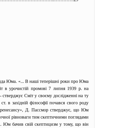
ида Юма. «... В наші теперішні роки про Юма
іт в урочистій промові 7 липня 1939 р. на
 - стверджує Сміт у своєму дослідженні на ту
. в західній філософії почався свого роду
 «ренесансу», Д. Пассмор стверджує, що Юм
атичної рівноваги тим скептичними поглядами
ті. Юм бачив свій скептицизм у тому, що він