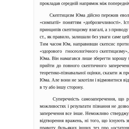
прокладав середній напрямок між попередні
Скептицизм Юма дійсно пережив еволюц
«симпатії» поняттям «доброзичливості». Іс
принципів скептицизму взагалі, а з приводу
ст., як правило, залишали без уваги саме ц
Тим часом Юм, направивши скепсис проти св
«здорового гносеологічного скептицизму»,
Юма. Він намагався лише зберегти хорошу 
прийти до повного скептичного запереченн
теоретико-пізнавальної оцінки, сказати ж пр
Юма. Але вони не захотіли і відмовитися від
в ту або іншу сторону.
Суперечність самозаперечення, що 
можливостях і результати пізнання не дозво
заперечення все інше. Неможливо стверджува
відтворення вражень, ні того, що існують зв
правоту будь-яких інших тез про «остаточ