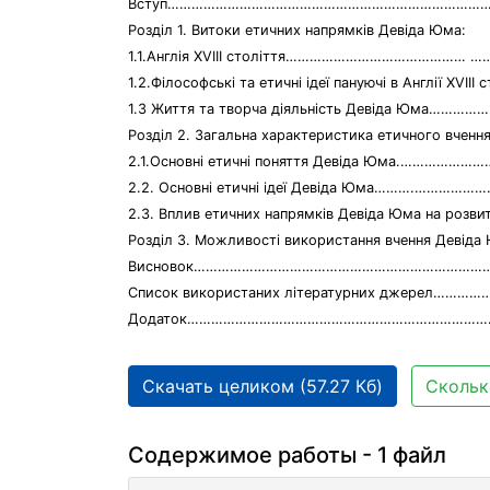
Вступ……………………………………………………………………….
Розділ 1. Витоки етичних напрямків Девіда Юма:
1.1.Англія XVIII століття……………………………………… ……..
1.2.Філософські та етичні ідеї пануючі в Англії XVIII
1.3 Життя та творча діяльність Девіда Юма……………
Розділ 2. Загальна характеристика етичного вченн
2.1.Основні етичні поняття Девіда Юма.……………………
2.2. Основні етичні ідеї Девіда Юма……….………………
2.3. Вплив етичних напрямків Девіда Юма на
Розділ 3. Можливості використання вчення 
Висновок………………………………………………………………….
Список використаних літературних джерел……
Додаток……………………………………………………………………
Скачать целиком (57.27 Кб)
Скольк
Содержимое работы - 1 файл