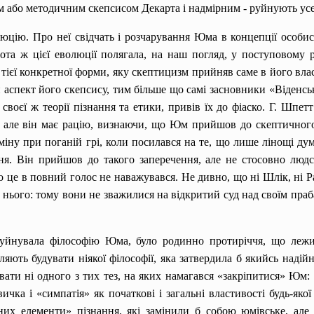
м або методичним скепсисом Декарта і надмірним - руйнують ус
ію. Про неї свідчать і розчарування Юма в концепції особисто
тота ж цієї еволюції полягала, на наш погляд, у поступовому
 тієї конкретної форми, яку скептицизм прийняв саме в його вла
ей аспект його скепсису, тим більше що самі засновники «Віденс
оєї ж теорії пізнання та етики, привів їх до фіаско. Г. Шпe
 але він має рацію, визнаючи, що Юм прийшов до скептичного б
міну при поганій грі, коли посилався на те, що лише лінощі д
я. Він прийшов до такого заперечення, але не стосовно людс
о це в повний голос не наважувався. Не дивно, що ні Шлік, ні Р
 нього: тому вони не зважилися на відкритий суд над своїм праб
руйнувала філософію Юма, було родинно протиріччя, що лежит
ляють будувати ніякої філософії, яка затвердила б якийсь наді
ти ні одного з тих тез, на яких намагався «закріпитися» Юм: ні 
ичка і «симпатія» як початкові і загальні властивості будь-яко
них елементи» пізнання, які замінили б собою юмівське, ал