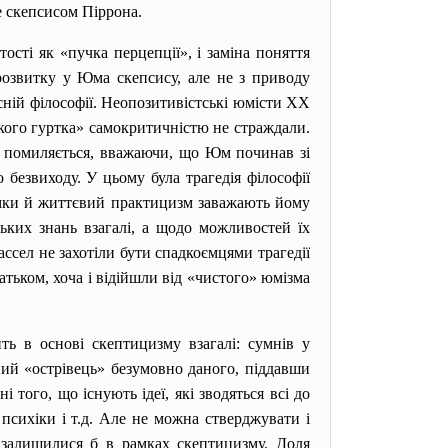
е скепсисом Піррона.
сті як «пучка перцепції», і заміна поняття
 розвитку у Юма скепсису, але не з приводу
сній філософії. Неопозитивістські юмісти XX
ького гуртка» самокритичністю не страждали.
тт помиляється, вважаючи, що Юм починав зі
езвиходу. У цьому була трагедія філософії
умки й життєвий практицизм заважають йому
ьких знань взагалі, а щодо можливостей їх
ассел не захотіли бути спадкоємцями трагедії
атьком, хоча і відійшли від «чистого» юмізма
ь в основі скептицизму взагалі: сумнів у
йний «острівець» безумовно даного, піддавши
того, що існують ідеї, які зводяться всі до
ї психіки і т.д. Але не можна стверджувати і
е залишилися б в рамках скептицизму. Доля