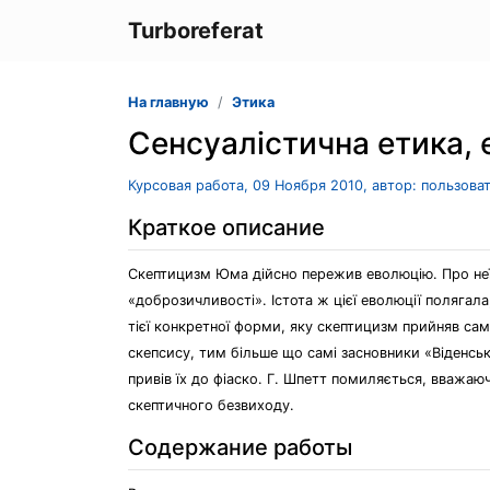
Turboreferat
На главную
Этика
Сенсуалістична етика,
Курсовая работа, 09 Ноября 2010, автор: пользова
Краткое описание
Скептицизм Юма дійсно пережив еволюцію. Про неї с
«доброзичливості». Істота ж цієї еволюції полягал
тієї конкретної форми, яку скептицизм прийняв саме
скепсису, тим більше що самі засновники «Віденсь
привів їх до фіаско. Г. Шпeтт помиляється, вважа
скептичного безвиходу.
Содержание работы