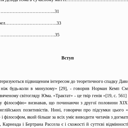
……………
……………………..31
их джерел…………………………….33
……………
…………………….35
Вступ
рактеризуються підвищеним інтересом до теоретичного спадку Дав
 ніж будь-коли в минулому» [29], - говорив Норман Кемп См
яченому світогляду Юма. «Трактат» - це твір генія »[19, с. 561]
 філософію» визнавав, що починаючи з другої половини XIX ст
англійських позитивістів. Нині, говорячи про підсумки цього
і філософом, який більше за всіх уміє виводити читачів з догм
, Карнеада і Бертрана Рассела є і схожості й суттєві відміннос