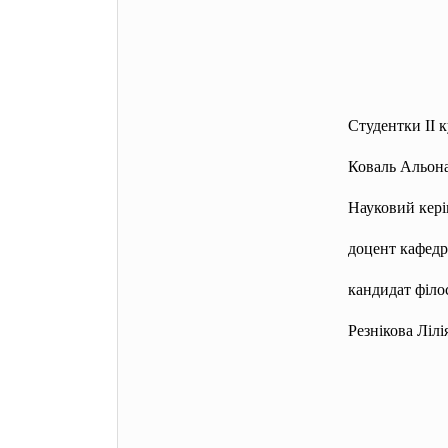
Студентки II 
Коваль Альона
Науковий кері
доцент кафедр
кандидат
філо
Резнікова Ліл