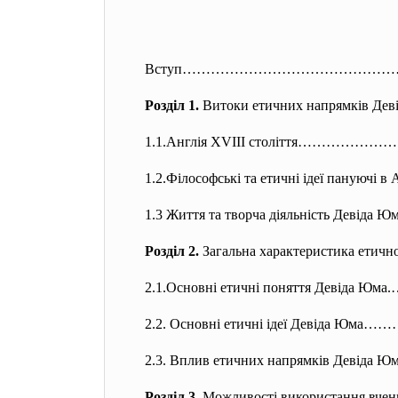
Вступ……………………………………
Розділ 1.
Витоки етичних напрямків Дев
1.1.Англія XVIII століття……………
1.2.Філософські та етичні ідеї пануючі 
1.3 Життя та творча діяльність Де
Розділ 2.
Загальна характеристика етичн
2.1.Основні етичні поняття Девід
2.2. Основні етичні ідеї Девіда
2.3. Вплив етичних напрямків Д
Розділ 3.
Можливості використанн