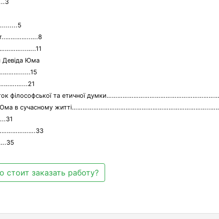
.3
......5
 ст..…………..….8
…………...…..11
я Девіда Юма
………......15
……….…...21
 розвиток філософської та етичної думки…………………………………………………
Девіда Юма в сучасному житті…………………………………………………………………..…
.31
……………………….33
.35
о стоит заказать работу?