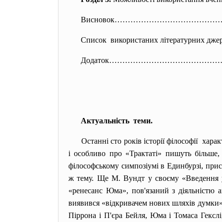
Висновок………………………………
Список використаних літературн
Додаток…………………………………
Актуальність теми.
Останні сто років історії філософії ха
і особливо про «Трактаті» пишуть більше,
філософському симпозіумі в Единбурзі, присв
ж тему. Ще М. Вундт у своєму «Введення у
«ренесанс Юма», пов'язаний з діяльністю 
виявився «відкривачем нових шляхів думки» 
Піррона і П'єра Бейля, Юма і Томаса Гекслі