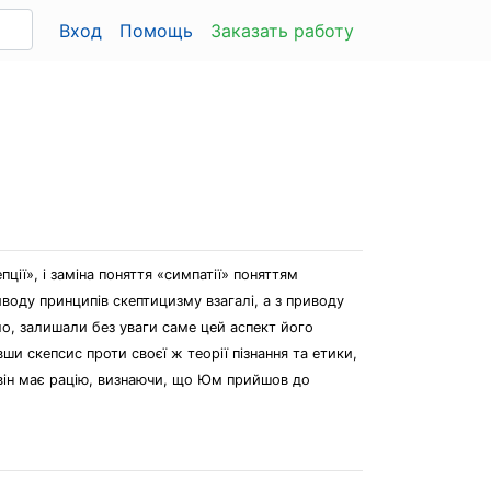
Вход
Помощь
Заказать работу
а
ії», і заміна поняття «симпатії» поняттям
иводу принципів скептицизму взагалі, а з приводу
ило, залишали без уваги саме цей аспект його
и скепсис проти своєї ж теорії пізнання та етики,
 він має рацію, визнаючи, що Юм прийшов до