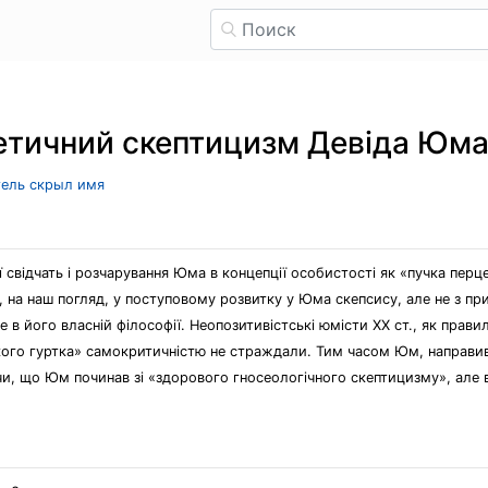
 етичний скептицизм Девіда Юм
тель скрыл имя
відчать і розчарування Юма в концепції особистості як «пучка перцепц
а, на наш погляд, у поступовому розвитку у Юма скепсису, але не з пр
 в його власній філософії. Неопозитивістські юмісти XX ст., як прав
кого гуртка» самокритичністю не страждали. Тим часом Юм, направивш
ючи, що Юм починав зі «здорового гносеологічного скептицизму», але