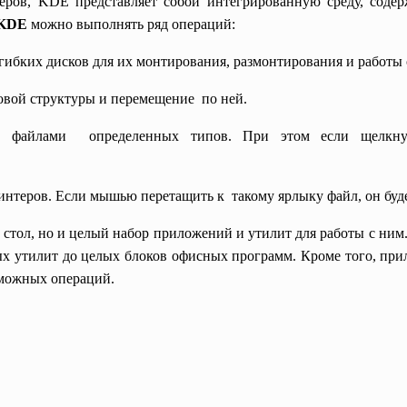
еров, KDE представляет собой интегрированную среду, содер
KDE
можно выполнять ряд операций:
гибких дисков для их монтирования, размонтирования и работы 
овой структуры и перемещение по ней.
с файлами определенных типов. При этом если щелкну
интеров. Если мышью перетащить к такому ярлыку файл, он буде
 стол, но и целый набор приложений и утилит для работы с ни
х утилит до целых блоков офисных программ. Кроме того, пр
зможных операций.