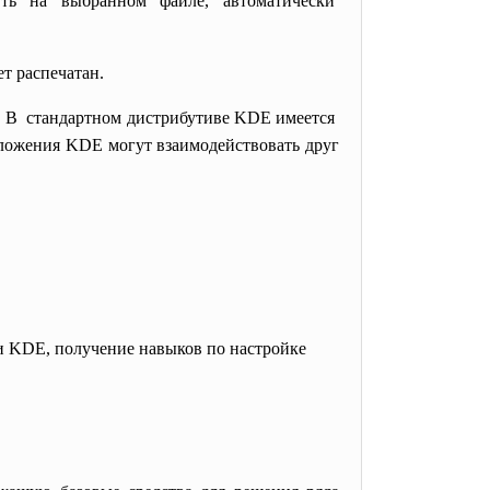
ть на выбранном файле, автоматически
т распечатан.
м. В стандартном дистрибутиве KDE имеется
иложения KDE могут взаимодействовать друг
и KDE, получение навыков по настройке