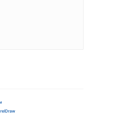
и
relDraw