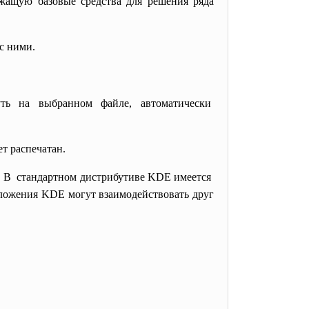
жащую базовые средства для решения ряда
с ними.
ть на выбранном файле, автоматически
т распечатан.
м. В стандартном дистрибутиве KDE имеется
иложения KDE могут взаимодействовать друг