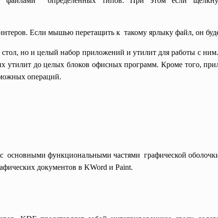
с файлами определенных типов. При этом если щелкну
интеров. Если мышью перетащить к такому ярлыку файл, он буде
 стол, но и целый набор приложений и утилит для работы с ни
х утилит до целых блоков офисных программ. Кроме того, пр
зможных операций.
ты с основными функциональными
частями графической оболочк
афических документов в KWord и Paint.