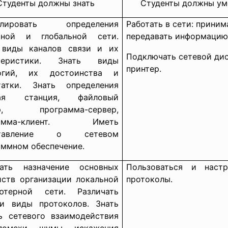
Студенты должны знать
Студенты должны ум
улировать определения
Работать в сети: приним
ьной и глобальной сети.
передавать информацию
 виды каналов связи и их
Подключать сетевой дис
ктеристики. Знать виды
принтер.
огий, их достоинства и
татки. Знать определения
чая станция, файловый
ер, программа-сервер,
рамма-клиент. Иметь
ставление о сетевом
аммном обеспечение.
ать назначение основных
Пользоваться и настр
йств организации локальной
протоколы.
ютерной сети. Различать
и виды протоколов. Знать
ь сетевого взаимодействия