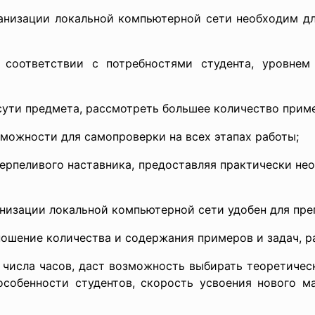
ганизации локальной компьютерной сети необходим дл
тствии с потребностями студента, уровнем ег
ти предмета, рассмотреть большее количество прим
жности для самопроверки на всех этапах работы;
пеливого наставника, предоставляя практически неог
низации локальной компьютерной сети удобен для преп
ение количества и содержания примеров и задач, ра
сла часов, даст возможность выбирать теоретическ
особенности студентов, скорость усвоения нового м