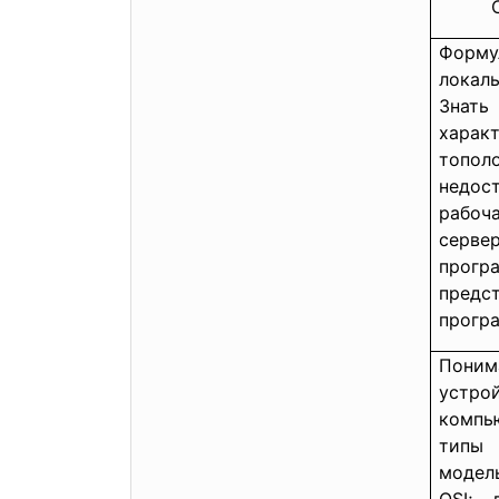
Форм
локал
Знать
хара
топол
недос
рабо
серв
прог
пред
прогр
Поним
устро
компь
типы 
модел