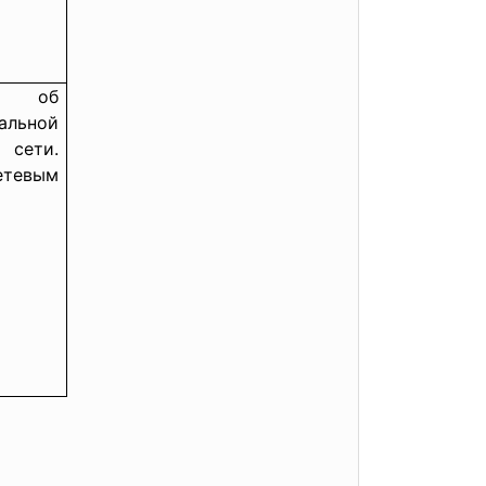
ия об
льной
ети.
етевым