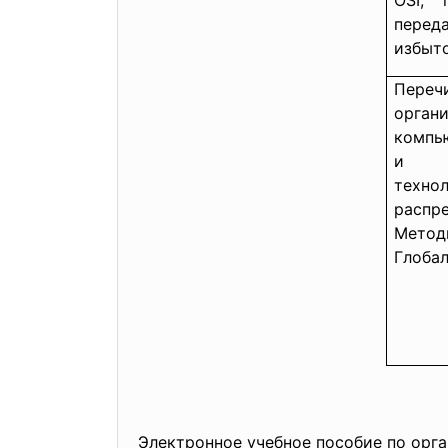
OSI; 
пере
избыт
Пер
орг
компь
и пр
техн
расп
Мето
Глобал
Электронное учебное пособие по орг