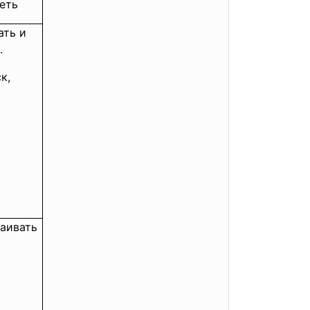
еть
ать и
.
к,
аивать