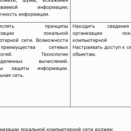
помехи, шумы, искажения
даваемой информации;
очность информации.
ечислять принципы
Находить сведен
анизации локальной
организации лока
ютерной сети. Возможности
компьютерной с
еимущества сетевых
Настраивать доступ к с
ологий. Технологии
объектам.
ределенных вычислений.
ды защиты информации.
ьная сеть.
анизации локальной компьютерной сети должен: