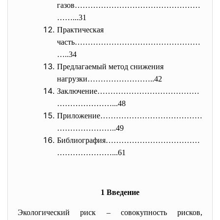
газов…………………………………………
……...31
Практическая
часть…………………………………………
…..34
Предлагаемый метод снижения
нагрузки……………………..42
Заключение…………………………………
…………………
...48
Приложение…………………………………
…………………
..49
Библиография………………………………
………………
…...61
1 Введение
Экологический риск – совокупность рисков,